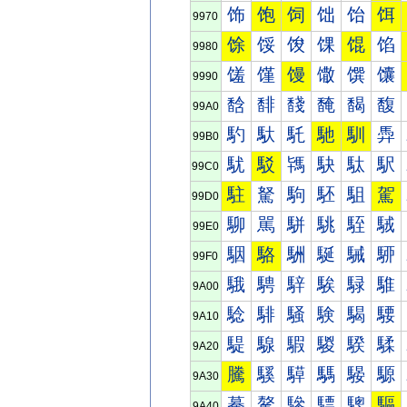
饰
饱
饲
饳
饴
饵
9970
馀
馁
馂
馃
馄
馅
9980
馐
馑
馒
馓
馔
馕
9990
馠
馡
馢
馣
馤
馥
99A0
馰
馱
馲
馳
馴
馵
99B0
駀
駁
駂
駃
駄
駅
99C0
駐
駑
駒
駓
駔
駕
99D0
駠
駡
駢
駣
駤
駥
99E0
駰
駱
駲
駳
駴
駵
99F0
騀
騁
騂
騃
騄
騅
9A00
騐
騑
騒
験
騔
騕
9A10
騠
騡
騢
騣
騤
騥
9A20
騰
騱
騲
騳
騴
騵
9A30
驀
驁
驂
驃
驄
驅
9A40