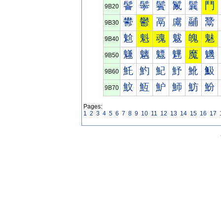
鬠
鬡
鬢
鬣
鬤
鬥
9B20
鬰
鬱
鬲
鬳
鬴
鬵
9B30
魀
魁
魂
魃
魄
魅
9B40
魐
魑
魒
魓
魔
魕
9B50
魠
魡
魢
魣
魤
魥
9B60
魰
魱
魲
魳
魴
魵
9B70
Pages:
1
2
3
4
5
6
7
8
9
10
11
12
13
14
15
16
17