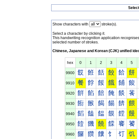
Selec
Show characters with
stroke(s).
Select a character by clicking it.
This handwriting recognition application recognis
selected number of strokes.
Chinese, Japanese and Korean (CJK) unified ide
hex
0
1
2
3
4
5
餀
餁
餂
餃
餄
餅
9900
餐
餑
餒
餓
餔
餕
9910
餠
餡
餢
餣
餤
餥
9920
餰
餱
餲
餳
餴
餵
9930
饀
饁
饂
饃
饄
饅
9940
饐
饑
饒
饓
饔
饕
9950
饠
饡
饢
饣
饤
饥
9960