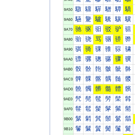
驐
驑
驒
驓
驔
驕
9A50
驠
驡
驢
驣
驤
驥
9A60
驰
驱
驲
驳
驴
驵
9A70
骀
骁
骂
骃
骄
骅
9A80
骐
骑
骒
骓
骔
骕
9A90
骠
骡
骢
骣
骤
骥
9AA0
骰
骱
骲
骳
骴
骵
9AB0
髀
髁
髂
髃
髄
髅
9AC0
髐
髑
髒
髓
體
髕
9AD0
髠
髡
髢
髣
髤
髥
9AE0
髰
髱
髲
髳
髴
髵
9AF0
鬀
鬁
鬂
鬃
鬄
鬅
9B00
鬐
鬑
鬒
鬓
鬔
鬕
9B10