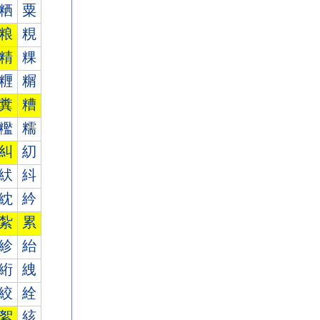
粞
粟
粮
粯
精
粿
糎
糏
糞
糟
糮
糯
糾
糿
紎
紏
紞
紟
紮
累
紾
紿
絎
絏
絞
絟
絮
絯