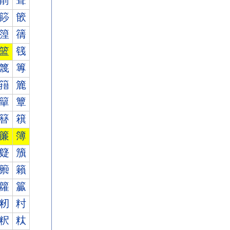
箾
箿
篎
篏
篞
篟
篮
篯
篾
篿
簎
簏
簞
簟
簮
簯
簾
簿
籎
籏
籞
籟
籮
籯
籾
籿
粎
粏