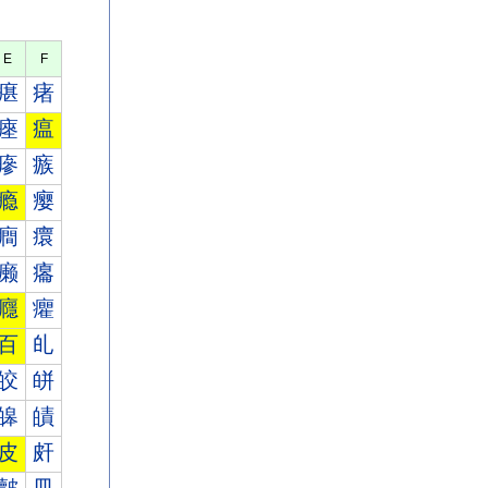
E
F
瘎
瘏
瘞
瘟
瘮
瘯
瘾
瘿
癎
癏
癞
癟
癮
癯
百
癿
皎
皏
皞
皟
皮
皯