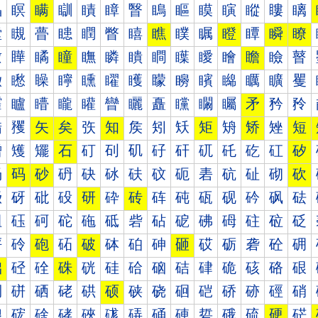
瞐
瞑
瞒
瞓
瞔
瞕
瞖
瞗
瞘
瞙
瞚
瞛
瞜
瞝
瞠
瞡
瞢
瞣
瞤
瞥
瞦
瞧
瞨
瞩
瞪
瞫
瞬
瞭
瞰
瞱
瞲
瞳
瞴
瞵
瞶
瞷
瞸
瞹
瞺
瞻
瞼
瞽
矀
矁
矂
矃
矄
矅
矆
矇
矈
矉
矊
矋
矌
矍
矐
矑
矒
矓
矔
矕
矖
矗
矘
矙
矚
矛
矜
矝
矠
矡
矢
矣
矤
知
矦
矧
矨
矩
矪
矫
矬
短
矰
矱
矲
石
矴
矵
矶
矷
矸
矹
矺
矻
矼
矽
砀
码
砂
砃
砄
砅
砆
砇
砈
砉
砊
砋
砌
砍
砐
砑
砒
砓
研
砕
砖
砗
砘
砙
砚
砛
砜
砝
砠
砡
砢
砣
砤
砥
砦
砧
砨
砩
砪
砫
砬
砭
砰
砱
砲
砳
破
砵
砶
砷
砸
砹
砺
砻
砼
砽
础
硁
硂
硃
硄
硅
硆
硇
硈
硉
硊
硋
硌
硍
硐
硑
硒
硓
硔
硕
硖
硗
硘
硙
硚
硛
硜
硝
硠
硡
硢
硣
硤
硥
硦
硧
硨
硩
硪
硫
硬
硭