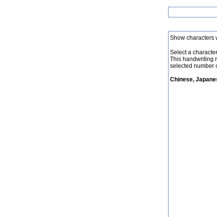
Show characters 
Select a character 
This handwriting 
selected number o
Chinese, Japanes