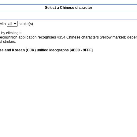
Select a Chinese character
with
stroke(s).
by clicking it.
recognition application recognises 4354 Chinese characters (yellow marked) depe
f strokes.
e and Korean (CJK) unified ideographs [4E00 - 9FFF]