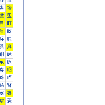
皾
皿
盎
盏
盞
盟
目
盯
盾
盿
眎
眏
眞
真
眮
眯
眾
眿
睎
睏
睞
睟
睮
睯
睾
睿
瞎
瞏