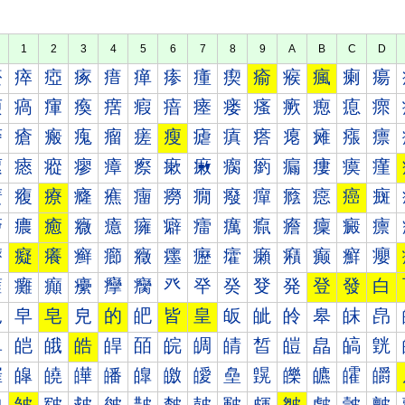
1
2
3
4
5
6
7
8
9
A
B
C
D
瘀
瘁
瘂
瘃
瘄
瘅
瘆
瘇
瘈
瘉
瘊
瘋
瘌
瘍
瘐
瘑
瘒
瘓
瘔
瘕
瘖
瘗
瘘
瘙
瘚
瘛
瘜
瘝
瘠
瘡
瘢
瘣
瘤
瘥
瘦
瘧
瘨
瘩
瘪
瘫
瘬
瘭
瘰
瘱
瘲
瘳
瘴
瘵
瘶
瘷
瘸
瘹
瘺
瘻
瘼
瘽
癀
癁
療
癃
癄
癅
癆
癇
癈
癉
癊
癋
癌
癍
癐
癑
癒
癓
癔
癕
癖
癗
癘
癙
癚
癛
癜
癝
癠
癡
癢
癣
癤
癥
癦
癧
癨
癩
癪
癫
癬
癭
癰
癱
癲
癳
癴
癵
癶
癷
癸
癹
発
登
發
白
皀
皁
皂
皃
的
皅
皆
皇
皈
皉
皊
皋
皌
皍
皐
皑
皒
皓
皔
皕
皖
皗
皘
皙
皚
皛
皜
皝
皠
皡
皢
皣
皤
皥
皦
皧
皨
皩
皪
皫
皬
皭