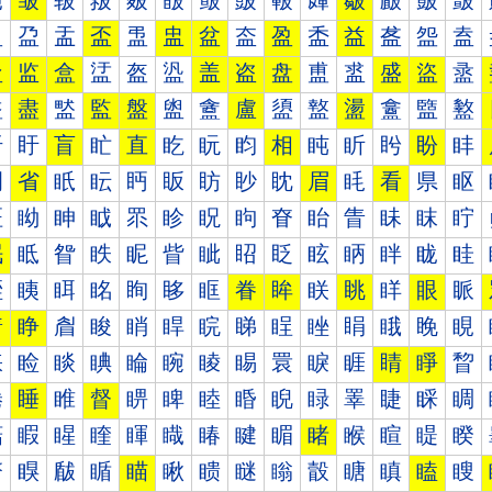
皰
皱
皲
皳
皴
皵
皶
皷
皸
皹
皺
皻
皼
皽
盀
盁
盂
盃
盄
盅
盆
盇
盈
盉
益
盋
盌
盍
盐
监
盒
盓
盔
盕
盖
盗
盘
盙
盚
盛
盜
盝
盠
盡
盢
監
盤
盥
盦
盧
盨
盩
盪
盫
盬
盭
盰
盱
盲
盳
直
盵
盶
盷
相
盹
盺
盻
盼
盽
眀
省
眂
眃
眄
眅
眆
眇
眈
眉
眊
看
県
眍
眐
眑
眒
眓
眔
眕
眖
眗
眘
眙
眚
眛
眜
眝
眠
眡
眢
眣
眤
眥
眦
眧
眨
眩
眪
眫
眬
眭
眰
眱
眲
眳
眴
眵
眶
眷
眸
眹
眺
眻
眼
眽
着
睁
睂
睃
睄
睅
睆
睇
睈
睉
睊
睋
睌
睍
睐
睑
睒
睓
睔
睕
睖
睗
睘
睙
睚
睛
睜
睝
睠
睡
睢
督
睤
睥
睦
睧
睨
睩
睪
睫
睬
睭
睰
睱
睲
睳
睴
睵
睶
睷
睸
睹
睺
睻
睼
睽
瞀
瞁
瞂
瞃
瞄
瞅
瞆
瞇
瞈
瞉
瞊
瞋
瞌
瞍