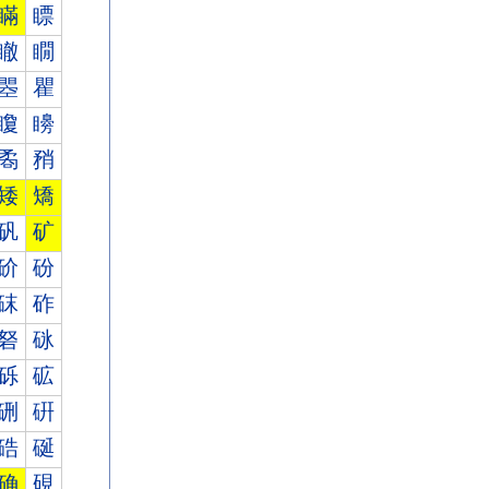
瞞
瞟
瞮
瞯
瞾
瞿
矎
矏
矞
矟
矮
矯
矾
矿
砎
砏
砞
砟
砮
砯
砾
砿
硎
硏
硞
硟
确
硯