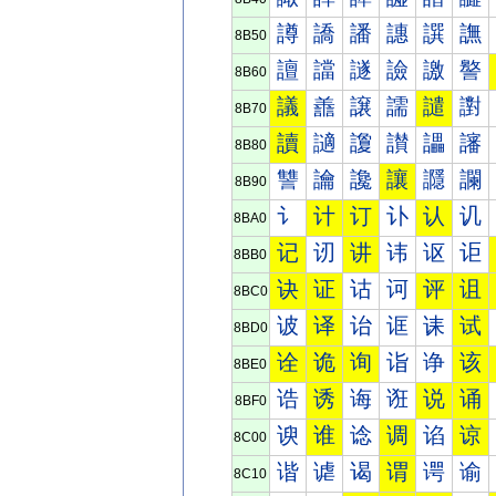
譐
譑
譒
譓
譔
譕
8B50
譠
譡
譢
譣
譤
譥
8B60
議
譱
譲
譳
譴
譵
8B70
讀
讁
讂
讃
讄
讅
8B80
讐
讑
讒
讓
讔
讕
8B90
讠
计
订
讣
认
讥
8BA0
记
讱
讲
讳
讴
讵
8BB0
诀
证
诂
诃
评
诅
8BC0
诐
译
诒
诓
诔
试
8BD0
诠
诡
询
诣
诤
该
8BE0
诰
诱
诲
诳
说
诵
8BF0
谀
谁
谂
调
谄
谅
8C00
谐
谑
谒
谓
谔
谕
8C10