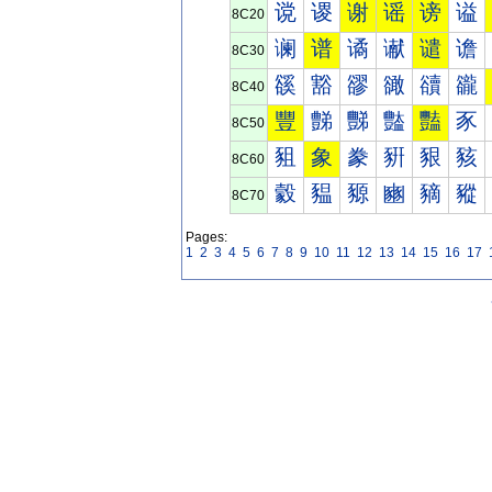
谠
谡
谢
谣
谤
谥
8C20
谰
谱
谲
谳
谴
谵
8C30
豀
豁
豂
豃
豄
豅
8C40
豐
豑
豒
豓
豔
豕
8C50
豠
象
豢
豣
豤
豥
8C60
豰
豱
豲
豳
豴
豵
8C70
Pages:
1
2
3
4
5
6
7
8
9
10
11
12
13
14
15
16
17