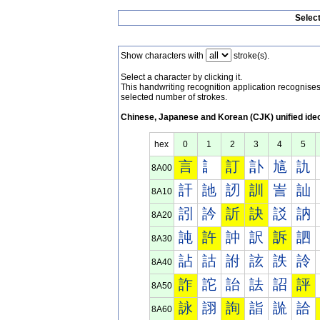
Selec
Show characters with
stroke(s).
Select a character by clicking it.
This handwriting recognition application recognis
selected number of strokes.
Chinese, Japanese and Korean (CJK) unified ide
hex
0
1
2
3
4
5
言
訁
訂
訃
訄
訅
8A00
訐
訑
訒
訓
訔
訕
8A10
訠
訡
訢
訣
訤
訥
8A20
訰
許
訲
訳
訴
訵
8A30
詀
詁
詂
詃
詄
詅
8A40
詐
詑
詒
詓
詔
評
8A50
詠
詡
詢
詣
詤
詥
8A60