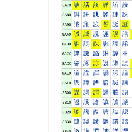
詰
話
該
詳
詴
詵
8A70
誀
誁
誂
誃
誄
誅
8A80
誐
誑
誒
誓
誔
誕
8A90
誠
誡
誢
誣
誤
誥
8AA0
誰
誱
課
誳
誴
誵
8AB0
諀
諁
諂
諃
諄
諅
8AC0
諐
諑
諒
諓
諔
諕
8AD0
諠
諡
諢
諣
諤
諥
8AE0
諰
諱
諲
諳
諴
諵
8AF0
謀
謁
謂
謃
謄
謅
8B00
謐
謑
謒
謓
謔
謕
8B10
謠
謡
謢
謣
謤
謥
8B20
謰
謱
謲
謳
謴
謵
8B30
譀
譁
譂
譃
譄
譅
8B40