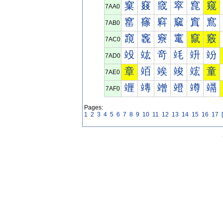
窠
窡
窢
窣
窤
窥
7AA0
窰
窱
窲
窳
窴
窵
7AB0
竀
竁
竂
竃
竄
竅
7AC0
竐
竑
竒
竓
竔
竕
7AD0
章
竡
竢
竣
竤
童
7AE0
竰
竱
竲
竳
竴
竵
7AF0
Pages:
1
2
3
4
5
6
7
8
9
10
11
12
13
14
15
16
17