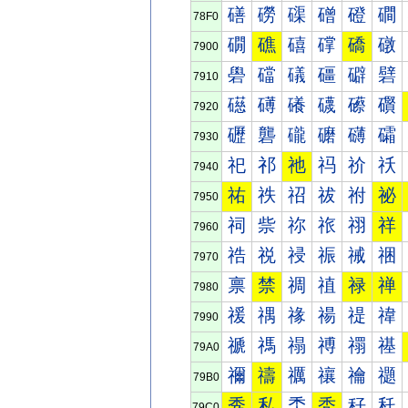
磰
磱
磲
磳
磴
磵
78F0
礀
礁
礂
礃
礄
礅
7900
礐
礑
礒
礓
礔
礕
7910
礠
礡
礢
礣
礤
礥
7920
礰
礱
礲
礳
礴
礵
7930
祀
祁
祂
祃
祄
祅
7940
祐
祑
祒
祓
祔
祕
7950
祠
祡
祢
祣
祤
祥
7960
祰
祱
祲
祳
祴
祵
7970
禀
禁
禂
禃
禄
禅
7980
禐
禑
禒
禓
禔
禕
7990
禠
禡
禢
禣
禤
禥
79A0
禰
禱
禲
禳
禴
禵
79B0
秀
私
秂
秃
秄
秅
79C0