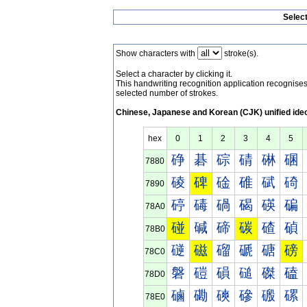
Selec
Show characters with
stroke(s).
Select a character by clicking it.
This handwriting recognition application recognis
selected number of strokes.
Chinese, Japanese and Korean (CJK) unified ide
hex
0
1
2
3
4
5
碀
碁
碂
碃
碄
碅
7880
碐
碑
碒
碓
碔
碕
7890
碠
碡
碢
碣
碤
碥
78A0
碰
碱
碲
碳
碴
碵
78B0
磀
磁
磂
磃
磄
磅
78C0
磐
磑
磒
磓
磔
磕
78D0
磠
磡
磢
磣
磤
磥
78E0