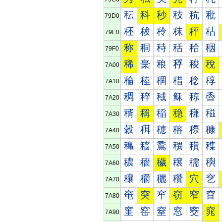
秐
科
秒
秓
秔
秕
79D0
秠
秡
秢
秣
秤
秥
79E0
称
秱
秲
秳
秴
秵
79F0
稀
稁
稂
稃
稄
稅
7A00
稐
稑
稒
稓
稔
稕
7A10
稠
稡
稢
稣
稤
稥
7A20
稰
稱
稲
稳
稴
稵
7A30
穀
穁
穂
穃
穄
穅
7A40
穐
穑
穒
穓
穔
穕
7A50
穠
穡
穢
穣
穤
穥
7A60
穰
穱
穲
穳
穴
穵
7A70
窀
突
窂
窃
窄
窅
7A80
窐
窑
窒
窓
窔
窕
7A90