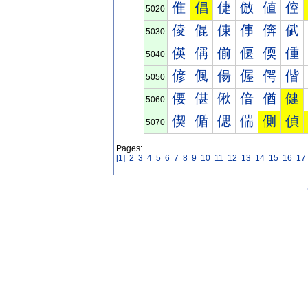
倠
倡
倢
倣
値
倥
5020
倰
倱
倲
倳
倴
倵
5030
偀
偁
偂
偃
偄
偅
5040
偐
偑
偒
偓
偔
偕
5050
偠
偡
偢
偣
偤
健
5060
偰
偱
偲
偳
側
偵
5070
Pages:
[1]
2
3
4
5
6
7
8
9
10
11
12
13
14
15
16
17