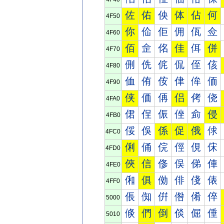
佐
佑
佒
体
佔
何
4F50
你
佡
佢
佣
佤
佥
4F60
佰
佱
佲
佳
佴
併
4F70
侀
侁
侂
侃
侄
侅
4F80
侐
侑
侒
侓
侔
侕
4F90
侠
価
侢
侣
侤
侥
4FA0
侰
侱
侲
侳
侴
侵
4FB0
俀
俁
係
促
俄
俅
4FC0
俐
俑
俒
俓
俔
俕
4FD0
俠
信
俢
俣
俤
俥
4FE0
俰
俱
俲
俳
俴
俵
4FF0
倀
倁
倂
倃
倄
倅
5000
倐
們
倒
倓
倔
倕
5010