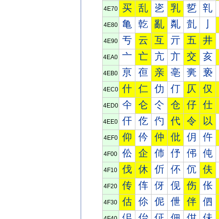
买
乱
乲
乳
乴
乵
4E70
亀
亁
亂
亃
亄
亅
4E80
亐
云
互
亓
五
井
4E90
亠
亡
亢
亣
交
亥
4EA0
亰
亱
亲
亳
亴
亵
4EB0
什
仁
仂
仃
仄
仅
4EC0
仐
仑
仒
仓
仔
仕
4ED0
仠
仡
仢
代
令
以
4EE0
仰
仱
仲
仳
仴
仵
4EF0
伀
企
伂
伃
伄
伅
4F00
伐
休
伒
伓
伔
伕
4F10
传
伡
伢
伣
伤
伥
4F20
估
伱
伲
伳
伴
伵
4F30
佀
佁
佂
佃
佄
佅
4F40