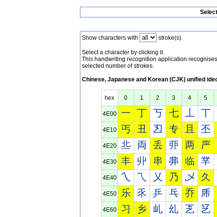
Selec
Show characters with
stroke(s).
Select a character by clicking it.
This handwriting recognition application recognis
selected number of strokes.
Chinese, Japanese and Korean (CJK) unified ide
hex
0
1
2
3
4
5
一
丁
丂
七
丄
丅
4E00
丐
丑
丒
专
且
丕
4E10
丠
両
丢
丣
两
严
4E20
丰
丱
串
丳
临
丵
4E30
乀
乁
乂
乃
乄
久
4E40
乐
乑
乒
乓
乔
乕
4E50
习
乡
乢
乣
乤
乥
4E60