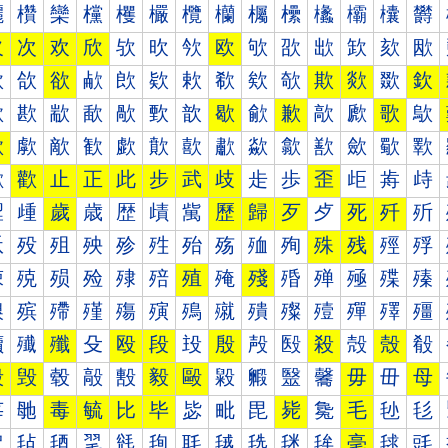
欐
欑
欒
欓
欔
欕
欖
欗
欘
欙
欚
欛
欜
欝
欠
次
欢
欣
欤
欥
欦
欧
欨
欩
欪
欫
欬
欭
欰
欱
欲
欳
欴
欵
欶
欷
欸
欹
欺
欻
欼
欽
歀
歁
歂
歃
歄
歅
歆
歇
歈
歉
歊
歋
歌
歍
歐
歑
歒
歓
歔
歕
歖
歗
歘
歙
歚
歛
歜
歝
歠
歡
止
正
此
步
武
歧
歨
歩
歪
歫
歬
歭
歰
歱
歲
歳
歴
歵
歶
歷
歸
歹
歺
死
歼
歽
殀
殁
殂
殃
殄
殅
殆
殇
殈
殉
殊
残
殌
殍
殐
殑
殒
殓
殔
殕
殖
殗
殘
殙
殚
殛
殜
殝
殠
殡
殢
殣
殤
殥
殦
殧
殨
殩
殪
殫
殬
殭
殰
殱
殲
殳
殴
段
殶
殷
殸
殹
殺
殻
殼
殽
毀
毁
毂
毃
毄
毅
毆
毇
毈
毉
毊
毋
毌
母
毐
毑
毒
毓
比
毕
毖
毗
毘
毙
毚
毛
毜
毝
毠
毡
毢
毣
毤
毥
毦
毧
毨
毩
毪
毫
毬
毭