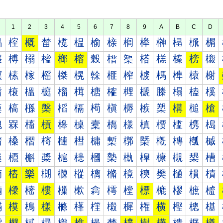
1
2
3
4
5
6
7
8
9
A
B
C
D
榀
榁
概
榃
榄
榅
榆
榇
榈
榉
榊
榋
榌
榍
榐
榑
榒
榓
榔
榕
榖
榗
榘
榙
榚
榛
榜
榝
榠
榡
榢
榣
榤
榥
榦
榧
榨
榩
榪
榫
榬
榭
榰
榱
榲
榳
榴
榵
榶
榷
榸
榹
榺
榻
榼
榽
槀
槁
槂
槃
槄
槅
槆
槇
槈
槉
槊
構
槌
槍
槐
槑
槒
槓
槔
槕
槖
槗
様
槙
槚
槛
槜
槝
槠
槡
槢
槣
槤
槥
槦
槧
槨
槩
槪
槫
槬
槭
槰
槱
槲
槳
槴
槵
槶
槷
槸
槹
槺
槻
槼
槽
樀
樁
樂
樃
樄
樅
樆
樇
樈
樉
樊
樋
樌
樍
樐
樑
樒
樓
樔
樕
樖
樗
樘
標
樚
樛
樜
樝
樠
模
樢
樣
樤
樥
樦
樧
樨
権
横
樫
樬
樭