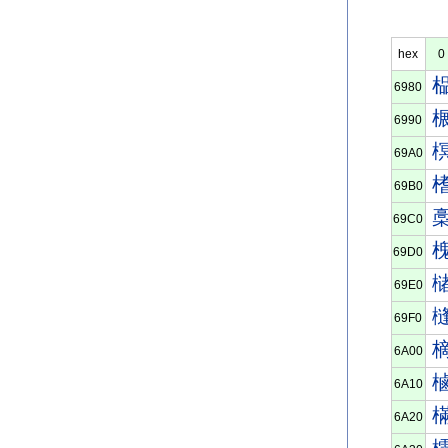
hex
0
6980
6990
69A0
69B0
69C0
69D0
69E0
69F0
6A00
6A10
6A20