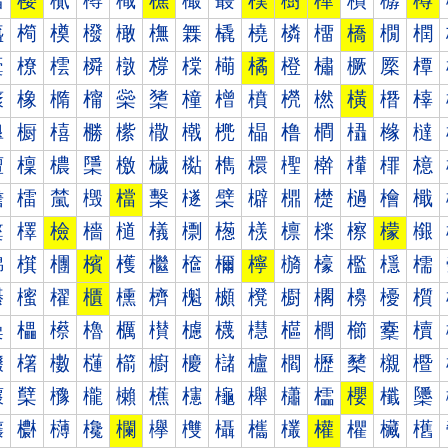
樰
樱
樲
樳
樴
樵
樶
樷
樸
樹
樺
樻
樼
樽
橀
橁
橂
橃
橄
橅
橆
橇
橈
橉
橊
橋
橌
橍
橐
橑
橒
橓
橔
橕
橖
橗
橘
橙
橚
橛
橜
橝
橠
橡
橢
橣
橤
橥
橦
橧
橨
橩
橪
橫
橬
橭
橰
橱
橲
橳
橴
橵
橶
橷
橸
橹
橺
橻
橼
橽
檀
檁
檂
檃
檄
檅
檆
檇
檈
檉
檊
檋
檌
檍
檐
檑
檒
檓
檔
檕
檖
檗
檘
檙
檚
檛
檜
檝
檠
檡
檢
檣
檤
檥
檦
檧
檨
檩
檪
檫
檬
檭
檰
檱
檲
檳
檴
檵
檶
檷
檸
檹
檺
檻
檼
檽
櫀
櫁
櫂
櫃
櫄
櫅
櫆
櫇
櫈
櫉
櫊
櫋
櫌
櫍
櫐
櫑
櫒
櫓
櫔
櫕
櫖
櫗
櫘
櫙
櫚
櫛
櫜
櫝
櫠
櫡
櫢
櫣
櫤
櫥
櫦
櫧
櫨
櫩
櫪
櫫
櫬
櫭
櫰
櫱
櫲
櫳
櫴
櫵
櫶
櫷
櫸
櫹
櫺
櫻
櫼
櫽
欀
欁
欂
欃
欄
欅
欆
欇
欈
欉
權
欋
欌
欍