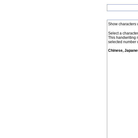
Show characters 
Select a character 
This handwriting 
selected number o
Chinese, Japanes