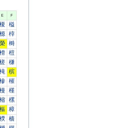
E
F
榎
榏
榞
榟
榮
榯
榾
榿
槎
槏
槞
槟
槮
槯
槾
槿
樎
樏
樞
樟
樮
樯