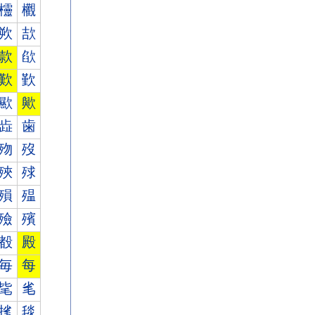
欞
欟
欮
欯
款
欿
歎
歏
歞
歟
歮
歯
歾
歿
殎
殏
殞
殟
殮
殯
殾
殿
毎
每
毞
毟
毮
毯