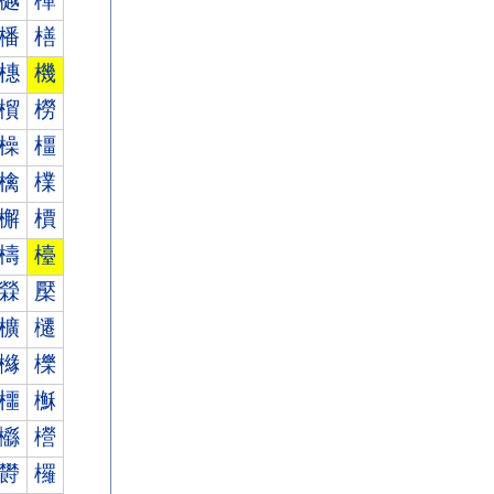
樾
樿
橎
橏
橞
機
橮
橯
橾
橿
檎
檏
檞
檟
檮
檯
檾
檿
櫎
櫏
櫞
櫟
櫮
櫯
櫾
櫿
欎
欏