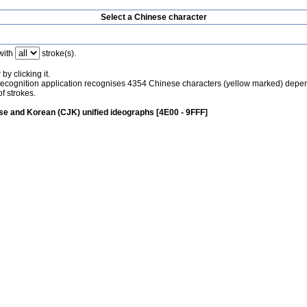
Select a Chinese character
with
stroke(s).
by clicking it.
recognition application recognises 4354 Chinese characters (yellow marked) depe
f strokes.
e and Korean (CJK) unified ideographs [4E00 - 9FFF]