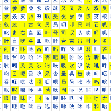
厰
厱
厲
厳
厴
厵
厶
厷
厸
厹
厺
去
厼
厽
叀
叁
参
參
叄
叅
叆
叇
又
叉
及
友
双
反
叐
发
叒
叓
叔
叕
取
受
变
叙
叚
叛
叜
叝
叠
叡
叢
口
古
句
另
叧
叨
叩
只
叫
召
叭
台
叱
史
右
叴
叵
叶
号
司
叹
叺
叻
叼
叽
吀
吁
吂
吃
各
吅
吆
吇
合
吉
吊
吋
同
名
吐
向
吒
吓
吔
吕
吖
吗
吘
吙
吚
君
吜
吝
吠
吡
吢
吣
吤
吥
否
吧
吨
吩
吪
含
听
吭
吰
吱
吲
吳
吴
吵
吶
吷
吸
吹
吺
吻
吼
吽
呀
呁
呂
呃
呄
呅
呆
呇
呈
呉
告
呋
呌
呍
呐
呑
呒
呓
呔
呕
呖
呗
员
呙
呚
呛
呜
呝
呠
呡
呢
呣
呤
呥
呦
呧
周
呩
呪
呫
呬
呭
呰
呱
呲
味
呴
呵
呶
呷
呸
呹
呺
呻
呼
命
咀
咁
咂
咃
咄
咅
咆
咇
咈
咉
咊
咋
和
咍