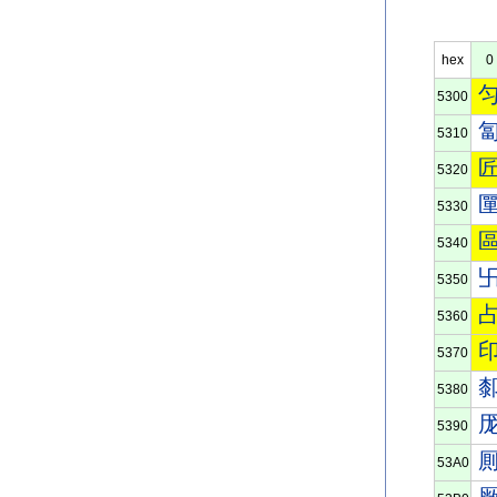
hex
0
5300
5310
5320
5330
5340
5350
5360
5370
5380
5390
53A0