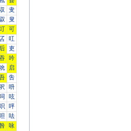
厾
县
収
叏
叞
叟
叮
可
叾
叿
后
吏
吞
吟
吮
启
吾
吿
呎
呏
呞
呟
呮
呯
呾
呿
咎
咏