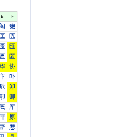
E
F
匎
匏
匞
匟
匮
匯
匾
匿
华
协
卞
卟
卮
卯
卾
卿
厎
厏
厞
原
厮
厯