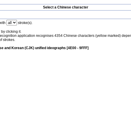
Select a Chinese character
with
stroke(s).
by clicking it.
recognition application recognises 4354 Chinese characters (yellow marked) depe
f strokes.
e and Korean (CJK) unified ideographs [4E00 - 9FFF]