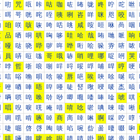
咐
咑
咒
咓
咔
咕
咖
咗
咘
咙
咚
咛
咜
咝
咠
咡
咢
咣
咤
咥
咦
咧
咨
咩
咪
咫
咬
咭
咰
咱
咲
咳
咴
咵
咶
咷
咸
咹
咺
咻
咼
咽
哀
品
哂
哃
哄
哅
哆
哇
哈
哉
哊
哋
哌
响
哐
哑
哒
哓
哔
哕
哖
哗
哘
哙
哚
哛
哜
哝
哠
員
哢
哣
哤
哥
哦
哧
哨
哩
哪
哫
哬
哭
哰
哱
哲
哳
哴
哵
哶
哷
哸
哹
哺
哻
哼
哽
唀
唁
唂
唃
唄
唅
唆
唇
唈
唉
唊
唋
唌
唍
唐
唑
唒
唓
唔
唕
唖
唗
唘
唙
唚
唛
唜
唝
唠
唡
唢
唣
唤
唥
唦
唧
唨
唩
唪
唫
唬
唭
唰
唱
唲
唳
唴
唵
唶
唷
唸
唹
唺
唻
唼
唽
啀
啁
啂
啃
啄
啅
商
啇
啈
啉
啊
啋
啌
啍
啐
啑
啒
啓
啔
啕
啖
啗
啘
啙
啚
啛
啜
啝
啠
啡
啢
啣
啤
啥
啦
啧
啨
啩
啪
啫
啬
啭