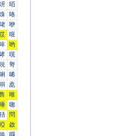
咞
咟
咮
咯
咾
咿
哎
哏
哞
哟
哮
哯
哾
哿
唎
唏
唞
唟
售
唯
唾
唿
啎
問
啞
啟
啮
啯