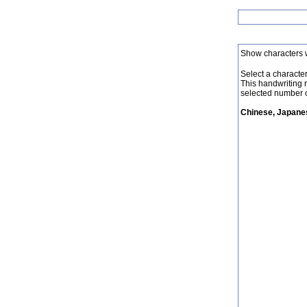
Show characters 
Select a character 
This handwriting 
selected number o
Chinese, Japanes