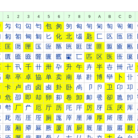
1
2
3
4
5
6
7
8
9
A
B
C
D
匀
匁
匂
匃
匄
包
匆
匇
匈
匉
匊
匋
匌
匍
匐
匑
匒
匓
匔
匕
化
北
匘
匙
匚
匛
匜
匝
匠
匡
匢
匣
匤
匥
匦
匧
匨
匩
匪
匫
匬
匭
匰
匱
匲
匳
匴
匵
匶
匷
匸
匹
区
医
匼
匽
區
十
卂
千
卄
卅
卆
升
午
卉
半
卋
卌
卍
卐
卑
卒
卓
協
单
卖
南
単
卙
博
卛
卜
卝
占
卡
卢
卣
卤
卥
卦
卧
卨
卩
卪
卫
卬
卭
印
危
卲
即
却
卵
卶
卷
卸
卹
卺
卻
卼
卽
厀
厁
厂
厃
厄
厅
历
厇
厈
厉
厊
压
厌
厍
厐
厑
厒
厓
厔
厕
厖
厗
厘
厙
厚
厛
厜
厝
厠
厡
厢
厣
厤
厥
厦
厧
厨
厩
厪
厫
厬
厭