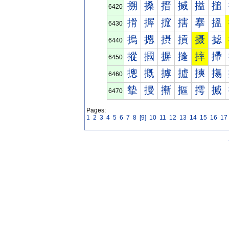
搠
搡
搢
搣
搤
搥
6420
搰
搱
搲
搳
搴
搵
6430
摀
摁
摂
摃
摄
摅
6440
摐
摑
摒
摓
摔
摕
6450
摠
摡
摢
摣
摤
摥
6460
摰
摱
摲
摳
摴
摵
6470
Pages:
1
2
3
4
5
6
7
8
[9]
10
11
12
13
14
15
16
17