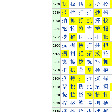
扰
扱
扲
扳
扴
扵
6270
技
抁
抂
抃
抄
抅
6280
抐
抑
抒
抓
抔
投
6290
抠
抡
抢
抣
护
报
62A0
抰
抱
抲
抳
抴
抵
62B0
拀
拁
拂
拃
拄
担
62C0
拐
拑
拒
拓
拔
拕
62D0
拠
拡
拢
拣
拤
拥
62E0
拰
拱
拲
拳
拴
拵
62F0
挀
持
挂
挃
挄
挅
6300
挐
挑
挒
挓
挔
挕
6310
挠
挡
挢
挣
挤
挥
6320
挰
挱
挲
挳
挴
挵
6330
捀
捁
捂
捃
捄
捅
6340