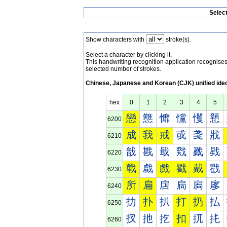
Selec
Show characters with
stroke(s).
Select a character by clicking it.
This handwriting recognition application recognis
selected number of strokes.
Chinese, Japanese and Korean (CJK) unified ide
hex
0
1
2
3
4
5
戀
戁
戂
戃
戄
戅
6200
成
我
戒
戓
戔
戕
6210
戠
戡
戢
戣
戤
戥
6220
戰
戱
戲
戳
戴
戵
6230
所
扁
扂
扃
扄
扅
6240
扐
扑
扒
打
扔
払
6250
扠
扡
扢
扣
扤
扥
6260