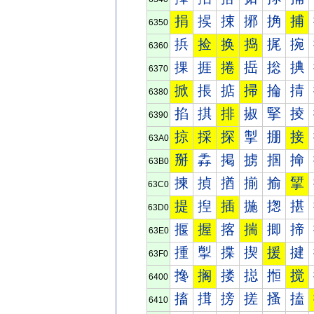
捐
捑
捒
捓
捔
捕
6350
捠
捡
换
捣
捤
捥
6360
捰
捱
捲
捳
捴
捵
6370
掀
掁
掂
掃
掄
掅
6380
掐
掑
排
掓
掔
掕
6390
掠
採
探
掣
掤
接
63A0
掰
掱
掲
掳
掴
掵
63B0
揀
揁
揂
揃
揄
揅
63C0
提
揑
插
揓
揔
揕
63D0
揠
握
揢
揣
揤
揥
63E0
揰
揱
揲
揳
援
揵
63F0
搀
搁
搂
搃
搄
搅
6400
搐
搑
搒
搓
搔
搕
6410