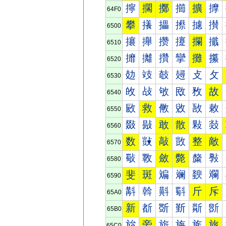
擰
擱
擲
擳
擴
擵
64F0
攀
攁
攂
攃
攄
攅
6500
攐
攑
攒
攓
攔
攕
6510
攠
攡
攢
攣
攤
攥
6520
攰
攱
攲
攳
攴
攵
6530
敀
敁
敂
敃
敄
故
6540
敐
救
敒
敓
敔
敕
6550
敠
敡
敢
散
敤
敥
6560
数
敱
敲
敳
整
敵
6570
斀
斁
斂
斃
斄
斅
6580
斐
斑
斒
斓
斔
斕
6590
斠
斡
斢
斣
斤
斥
65A0
新
斱
斲
斳
斴
斵
65B0
旀
旁
旂
旃
旄
旅
65C0