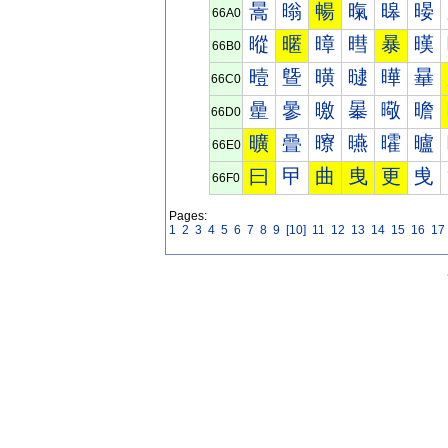
暠
暡
暢
暣
暤
暥
66A0
暰
暱
暲
暳
暴
暵
66B0
曀
曁
曂
曃
曄
曅
66C0
曐
曑
曒
曓
曔
曕
66D0
曠
曡
曢
曣
曤
曥
66E0
曰
曱
曲
曳
更
曵
66F0
Pages:
1
2
3
4
5
6
7
8
9
[10]
11
12
13
14
15
16
17