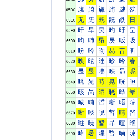
旐
旑
旒
旓
旔
旕
65D0
无
旡
既
旣
旤
日
65E0
旰
旱
旲
旳
旴
旵
65F0
昀
昁
昂
昃
昄
昅
6600
昐
昑
昒
易
昔
昕
6610
映
昡
昢
昣
昤
春
6620
昰
昱
昲
昳
昴
昵
6630
晀
晁
時
晃
晄
晅
6640
晐
晑
晒
晓
晔
晕
6650
晠
晡
晢
晣
晤
晥
6660
晰
晱
晲
晳
晴
晵
6670
暀
暁
暂
暃
暄
暅
6680
暐
暑
暒
暓
暔
暕
6690