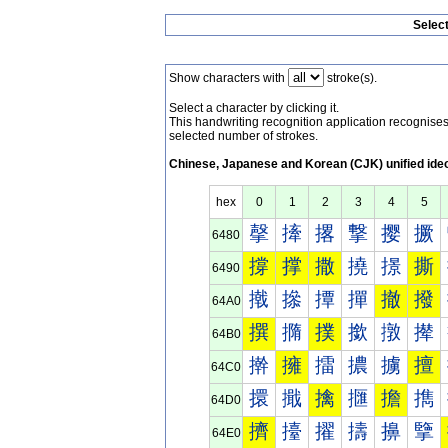
Selec
Show characters with
stroke(s).
Select a character by clicking it.
This handwriting recognition application recognis
selected number of strokes.
Chinese, Japanese and Korean (CJK) unified ide
hex
0
1
2
3
4
5
撀
撁
撂
撃
撄
撅
6480
撐
撑
撒
撓
撔
撕
6490
撠
撡
撢
撣
撤
撥
64A0
撰
撱
撲
撳
撴
撵
64B0
擀
擁
擂
擃
擄
擅
64C0
擐
擑
擒
擓
擔
擕
64D0
擠
擡
擢
擣
擤
擥
64E0