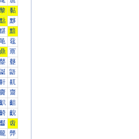
麾
麿
黎
黏
點
黟
黮
黯
黾
黿
鼎
鼏
鼞
鼟
鼮
鼯
鼾
鼿
齎
齏
齞
齟
齮
齯
齾
齿
龎
龏