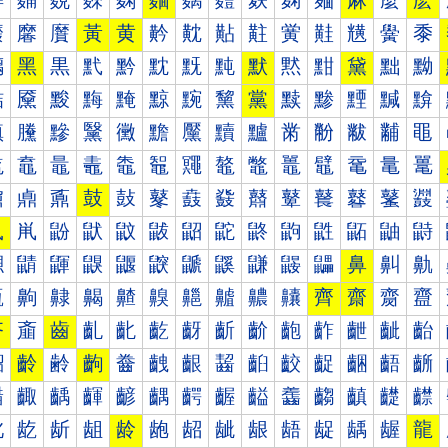
麰
麱
麲
麳
麴
麵
麶
麷
麸
麹
麺
麻
麼
麽
黀
黁
黂
黃
黄
黅
黆
黇
黈
黉
黊
黋
黌
黍
黐
黑
黒
黓
黔
黕
黖
黗
默
黙
黚
黛
黜
黝
黠
黡
黢
黣
黤
黥
黦
黧
黨
黩
黪
黫
黬
黭
黰
黱
黲
黳
黴
黵
黶
黷
黸
黹
黺
黻
黼
黽
鼀
鼁
鼂
鼃
鼄
鼅
鼆
鼇
鼈
鼉
鼊
鼋
鼌
鼍
鼐
鼑
鼒
鼓
鼔
鼕
鼖
鼗
鼘
鼙
鼚
鼛
鼜
鼝
鼠
鼡
鼢
鼣
鼤
鼥
鼦
鼧
鼨
鼩
鼪
鼫
鼬
鼭
鼰
鼱
鼲
鼳
鼴
鼵
鼶
鼷
鼸
鼹
鼺
鼻
鼼
鼽
齀
齁
齂
齃
齄
齅
齆
齇
齈
齉
齊
齋
齌
齍
齐
齑
齒
齓
齔
齕
齖
齗
齘
齙
齚
齛
齜
齝
齠
齡
齢
齣
齤
齥
齦
齧
齨
齩
齪
齫
齬
齭
齰
齱
齲
齳
齴
齵
齶
齷
齸
齹
齺
齻
齼
齽
龀
龁
龂
龃
龄
龅
龆
龇
龈
龉
龊
龋
龌
龍