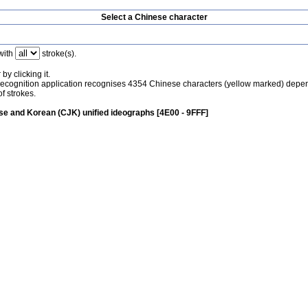
Select a Chinese character
with
stroke(s).
by clicking it.
recognition application recognises 4354 Chinese characters (yellow marked) depe
f strokes.
e and Korean (CJK) unified ideographs [4E00 - 9FFF]