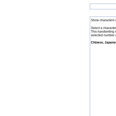
Show characters 
Select a character 
This handwriting 
selected number o
Chinese, Japanes