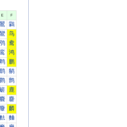
E
F
鸎
鸏
鸞
鸟
鸮
鸯
鸾
鸿
鹎
鹏
鹞
鹟
鹮
鹯
鹾
鹿
麎
麏
麞
麟
麮
麯