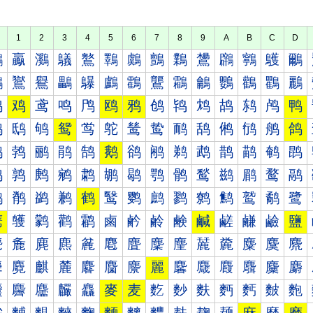
1
2
3
4
5
6
7
8
9
A
B
C
D
鸀
鸁
鸂
鸃
鸄
鸅
鸆
鸇
鸈
鸉
鸊
鸋
鸌
鸍
鸐
鸑
鸒
鸓
鸔
鸕
鸖
鸗
鸘
鸙
鸚
鸛
鸜
鸝
鸠
鸡
鸢
鸣
鸤
鸥
鸦
鸧
鸨
鸩
鸪
鸫
鸬
鸭
鸰
鸱
鸲
鸳
鸴
鸵
鸶
鸷
鸸
鸹
鸺
鸻
鸼
鸽
鹀
鹁
鹂
鹃
鹄
鹅
鹆
鹇
鹈
鹉
鹊
鹋
鹌
鹍
鹐
鹑
鹒
鹓
鹔
鹕
鹖
鹗
鹘
鹙
鹚
鹛
鹜
鹝
鹠
鹡
鹢
鹣
鹤
鹥
鹦
鹧
鹨
鹩
鹪
鹫
鹬
鹭
鹰
鹱
鹲
鹳
鹴
鹵
鹶
鹷
鹸
鹹
鹺
鹻
鹼
鹽
麀
麁
麂
麃
麄
麅
麆
麇
麈
麉
麊
麋
麌
麍
麐
麑
麒
麓
麔
麕
麖
麗
麘
麙
麚
麛
麜
麝
麠
麡
麢
麣
麤
麥
麦
麧
麨
麩
麪
麫
麬
麭