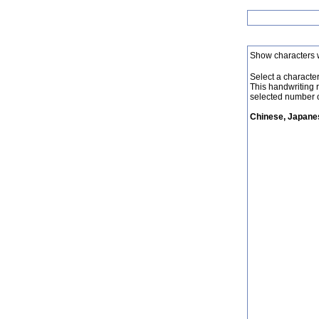
Show characters 
Select a character 
This handwriting 
selected number o
Chinese, Japanes