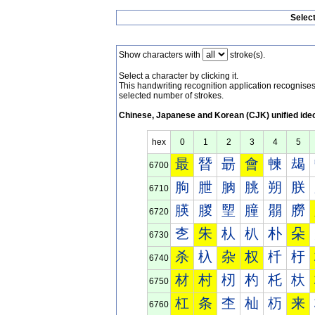
Selec
Show characters with
stroke(s).
Select a character by clicking it.
This handwriting recognition application recognis
selected number of strokes.
Chinese, Japanese and Korean (CJK) unified ide
hex
0
1
2
3
4
5
最
朁
朂
會
朄
朅
6700
朐
朑
朒
朓
朔
朕
6710
朠
朡
朢
朣
朤
朥
6720
朰
朱
朲
朳
朴
朵
6730
杀
杁
杂
权
杄
杅
6740
材
村
杒
杓
杔
杕
6750
杠
条
杢
杣
杤
来
6760