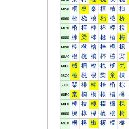
桐
桑
桒
桓
桔
桕
6850
桠
桡
桢
档
桤
桥
6860
桰
桱
桲
桳
桴
桵
6870
梀
梁
梂
梃
梄
梅
6880
梐
梑
梒
梓
梔
梕
6890
梠
梡
梢
梣
梤
梥
68A0
械
梱
梲
梳
梴
梵
68B0
检
棁
棂
棃
棄
棅
68C0
棐
棑
棒
棓
棔
棕
68D0
棠
棡
棢
棣
棤
棥
68E0
棰
棱
棲
棳
棴
棵
68F0
椀
椁
椂
椃
椄
椅
6900
椐
椑
椒
椓
椔
椕
6910