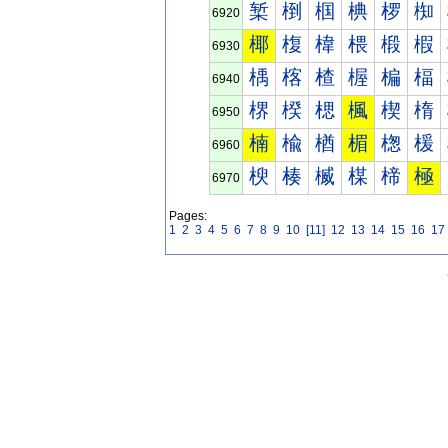
椠
椡
椢
椣
椤
椥
6920
椰
椱
椲
椳
椴
椵
6930
楀
楁
楂
楃
楄
楅
6940
楐
楑
楒
楓
楔
楕
6950
楠
楡
楢
楣
楤
楥
6960
楰
楱
楲
楳
楴
極
6970
Pages:
1
2
3
4
5
6
7
8
9
10
[11]
12
13
14
15
16
17