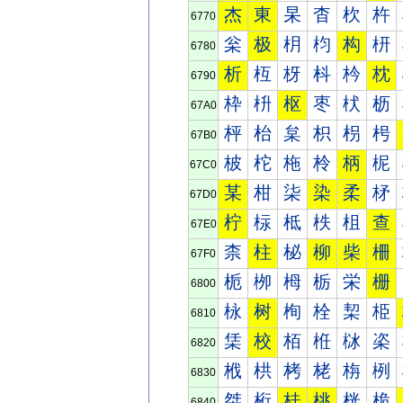
杰
東
杲
杳
杴
杵
6770
枀
极
枂
枃
构
枅
6780
析
枑
枒
枓
枔
枕
6790
枠
枡
枢
枣
枤
枥
67A0
枰
枱
枲
枳
枴
枵
67B0
柀
柁
柂
柃
柄
柅
67C0
某
柑
柒
染
柔
柕
67D0
柠
柡
柢
柣
柤
查
67E0
柰
柱
柲
柳
柴
柵
67F0
栀
栁
栂
栃
栄
栅
6800
栐
树
栒
栓
栔
栕
6810
栠
校
栢
栣
栤
栥
6820
栰
栱
栲
栳
栴
栵
6830
桀
桁
桂
桃
桄
桅
6840