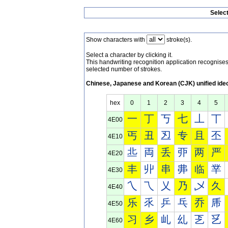
Selec
Show characters with
stroke(s).
Select a character by clicking it.
This handwriting recognition application recognis
selected number of strokes.
Chinese, Japanese and Korean (CJK) unified ide
hex
0
1
2
3
4
5
一
丁
丂
七
丄
丅
4E00
丐
丑
丒
专
且
丕
4E10
丠
両
丢
丣
两
严
4E20
丰
丱
串
丳
临
丵
4E30
乀
乁
乂
乃
乄
久
4E40
乐
乑
乒
乓
乔
乕
4E50
习
乡
乢
乣
乤
乥
4E60