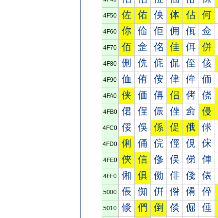
佐
佑
佒
体
佔
何
4F50
你
佡
佢
佣
佤
佥
4F60
佰
佱
佲
佳
佴
併
4F70
侀
侁
侂
侃
侄
侅
4F80
侐
侑
侒
侓
侔
侕
4F90
侠
価
侢
侣
侤
侥
4FA0
侰
侱
侲
侳
侴
侵
4FB0
俀
俁
係
促
俄
俅
4FC0
俐
俑
俒
俓
俔
俕
4FD0
俠
信
俢
俣
俤
俥
4FE0
俰
俱
俲
俳
俴
俵
4FF0
倀
倁
倂
倃
倄
倅
5000
倐
們
倒
倓
倔
倕
5010