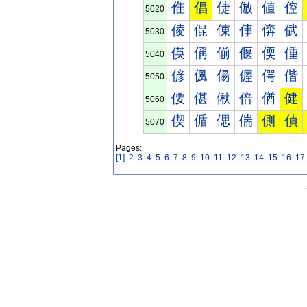
倠
倡
倢
倣
値
倥
5020
倰
倱
倲
倳
倴
倵
5030
偀
偁
偂
偃
偄
偅
5040
偐
偑
偒
偓
偔
偕
5050
偠
偡
偢
偣
偤
健
5060
偰
偱
偲
偳
側
偵
5070
Pages:
[1]
2
3
4
5
6
7
8
9
10
11
12
13
14
15
16
17