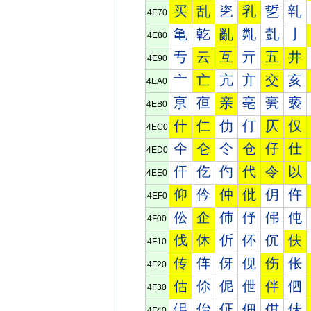
买
乱
乲
乳
乴
乵
4E70
亀
亁
亂
亃
亄
亅
4E80
亐
云
互
亓
五
井
4E90
亠
亡
亢
亣
交
亥
4EA0
亰
亱
亲
亳
亴
亵
4EB0
什
仁
仂
仃
仄
仅
4EC0
仐
仑
仒
仓
仔
仕
4ED0
仠
仡
仢
代
令
以
4EE0
仰
仱
仲
仳
仴
仵
4EF0
伀
企
伂
伃
伄
伅
4F00
伐
休
伒
伓
伔
伕
4F10
传
伡
伢
伣
伤
伥
4F20
估
伱
伲
伳
伴
伵
4F30
佀
佁
佂
佃
佄
佅
4F40