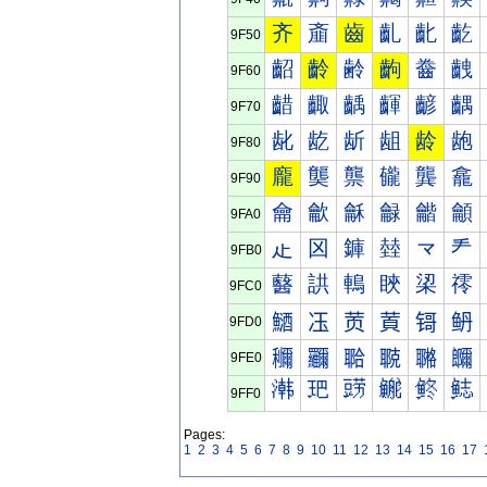
齐
齑
齒
齓
齔
齕
9F50
齠
齡
齢
齣
齤
齥
9F60
齰
齱
齲
齳
齴
齵
9F70
龀
龁
龂
龃
龄
龅
9F80
龐
龑
龒
龓
龔
龕
9F90
龠
龡
龢
龣
龤
龥
9FA0
龰
龱
龲
龳
龴
龵
9FB0
鿀
鿁
鿂
鿃
鿄
鿅
9FC0
鿐
鿑
鿒
鿓
鿔
鿕
9FD0
鿠
鿡
鿢
鿣
鿤
鿥
9FE0
鿰
鿱
鿲
鿳
鿴
鿵
9FF0
Pages:
1
2
3
4
5
6
7
8
9
10
11
12
13
14
15
16
17