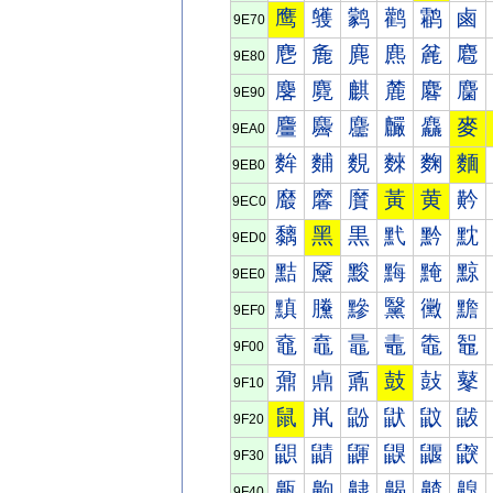
鹰
鹱
鹲
鹳
鹴
鹵
9E70
麀
麁
麂
麃
麄
麅
9E80
麐
麑
麒
麓
麔
麕
9E90
麠
麡
麢
麣
麤
麥
9EA0
麰
麱
麲
麳
麴
麵
9EB0
黀
黁
黂
黃
黄
黅
9EC0
黐
黑
黒
黓
黔
黕
9ED0
黠
黡
黢
黣
黤
黥
9EE0
黰
黱
黲
黳
黴
黵
9EF0
鼀
鼁
鼂
鼃
鼄
鼅
9F00
鼐
鼑
鼒
鼓
鼔
鼕
9F10
鼠
鼡
鼢
鼣
鼤
鼥
9F20
鼰
鼱
鼲
鼳
鼴
鼵
9F30
齀
齁
齂
齃
齄
齅
9F40