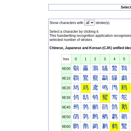
Selec
Show characters with
stroke(s).
Select a character by clicking it.
This handwriting recognition application recognis
selected number of strokes.
Chinese, Japanese and Korean (CJK) unified ide
hex
0
1
2
3
4
5
鸀
鸁
鸂
鸃
鸄
鸅
9E00
鸐
鸑
鸒
鸓
鸔
鸕
9E10
鸠
鸡
鸢
鸣
鸤
鸥
9E20
鸰
鸱
鸲
鸳
鸴
鸵
9E30
鹀
鹁
鹂
鹃
鹄
鹅
9E40
鹐
鹑
鹒
鹓
鹔
鹕
9E50
鹠
鹡
鹢
鹣
鹤
鹥
9E60