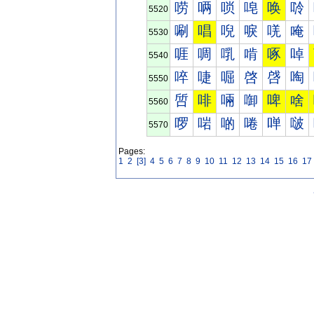
唠
唡
唢
唣
唤
唥
5520
唰
唱
唲
唳
唴
唵
5530
啀
啁
啂
啃
啄
啅
5540
啐
啑
啒
啓
啔
啕
5550
啠
啡
啢
啣
啤
啥
5560
啰
啱
啲
啳
啴
啵
5570
Pages:
1
2
[3]
4
5
6
7
8
9
10
11
12
13
14
15
16
17