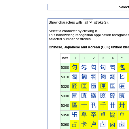
Selec
Show characters with
stroke(s).
Select a character by clicking it.
This handwriting recognition application recognis
selected number of strokes.
Chinese, Japanese and Korean (CJK) unified ide
hex
0
1
2
3
4
5
匀
匁
匂
匃
匄
包
5300
匐
匑
匒
匓
匔
匕
5310
匠
匡
匢
匣
匤
匥
5320
匰
匱
匲
匳
匴
匵
5330
區
十
卂
千
卄
卅
5340
卐
卑
卒
卓
協
单
5350
占
卡
卢
卣
卤
卥
5360