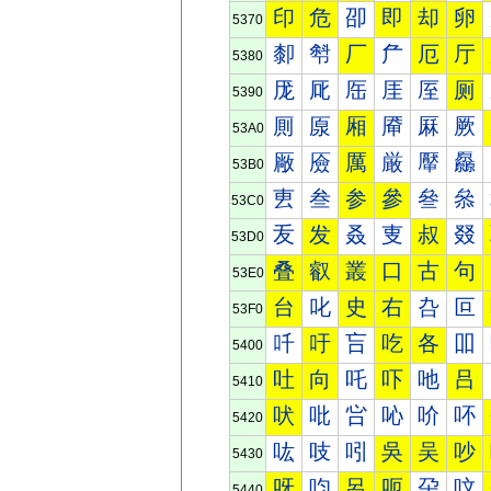
印
危
卲
即
却
卵
5370
厀
厁
厂
厃
厄
厅
5380
厐
厑
厒
厓
厔
厕
5390
厠
厡
厢
厣
厤
厥
53A0
厰
厱
厲
厳
厴
厵
53B0
叀
叁
参
參
叄
叅
53C0
叐
发
叒
叓
叔
叕
53D0
叠
叡
叢
口
古
句
53E0
台
叱
史
右
叴
叵
53F0
吀
吁
吂
吃
各
吅
5400
吐
向
吒
吓
吔
吕
5410
吠
吡
吢
吣
吤
吥
5420
吰
吱
吲
吳
吴
吵
5430
呀
呁
呂
呃
呄
呅
5440