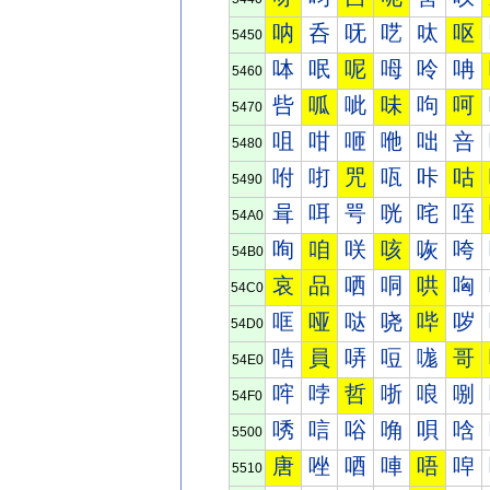
呐
呑
呒
呓
呔
呕
5450
呠
呡
呢
呣
呤
呥
5460
呰
呱
呲
味
呴
呵
5470
咀
咁
咂
咃
咄
咅
5480
咐
咑
咒
咓
咔
咕
5490
咠
咡
咢
咣
咤
咥
54A0
咰
咱
咲
咳
咴
咵
54B0
哀
品
哂
哃
哄
哅
54C0
哐
哑
哒
哓
哔
哕
54D0
哠
員
哢
哣
哤
哥
54E0
哰
哱
哲
哳
哴
哵
54F0
唀
唁
唂
唃
唄
唅
5500
唐
唑
唒
唓
唔
唕
5510