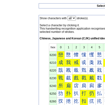
Selec
Show characters with
stroke(s).
Select a character by clicking it.
This handwriting recognition application recognis
selected number of strokes.
Chinese, Japanese and Korean (CJK) unified ide
hex
0
1
2
3
4
5
戀
戁
戂
戃
戄
戅
6200
成
我
戒
戓
戔
戕
6210
戠
戡
戢
戣
戤
戥
6220
戰
戱
戲
戳
戴
戵
6230
所
扁
扂
扃
扄
扅
6240
扐
扑
扒
打
扔
払
6250
扠
扡
扢
扣
扤
扥
6260