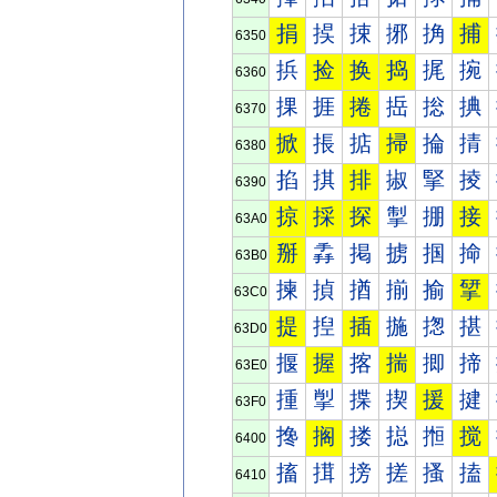
捐
捑
捒
捓
捔
捕
6350
捠
捡
换
捣
捤
捥
6360
捰
捱
捲
捳
捴
捵
6370
掀
掁
掂
掃
掄
掅
6380
掐
掑
排
掓
掔
掕
6390
掠
採
探
掣
掤
接
63A0
掰
掱
掲
掳
掴
掵
63B0
揀
揁
揂
揃
揄
揅
63C0
提
揑
插
揓
揔
揕
63D0
揠
握
揢
揣
揤
揥
63E0
揰
揱
揲
揳
援
揵
63F0
搀
搁
搂
搃
搄
搅
6400
搐
搑
搒
搓
搔
搕
6410