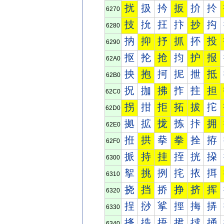
扰
扱
扲
扳
扴
扵
6270
技
抁
抂
抃
抄
抅
6280
抐
抑
抒
抓
抔
投
6290
抠
抡
抢
抣
护
报
62A0
抰
抱
抲
抳
抴
抵
62B0
拀
拁
拂
拃
拄
担
62C0
拐
拑
拒
拓
拔
拕
62D0
拠
拡
拢
拣
拤
拥
62E0
拰
拱
拲
拳
拴
拵
62F0
挀
持
挂
挃
挄
挅
6300
挐
挑
挒
挓
挔
挕
6310
挠
挡
挢
挣
挤
挥
6320
挰
挱
挲
挳
挴
挵
6330
捀
捁
捂
捃
捄
捅
6340