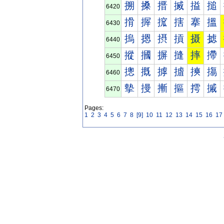
搠
搡
搢
搣
搤
搥
6420
搰
搱
搲
搳
搴
搵
6430
摀
摁
摂
摃
摄
摅
6440
摐
摑
摒
摓
摔
摕
6450
摠
摡
摢
摣
摤
摥
6460
摰
摱
摲
摳
摴
摵
6470
Pages:
1
2
3
4
5
6
7
8
[9]
10
11
12
13
14
15
16
17