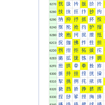
扰
扱
扲
扳
扴
扵
6270
技
抁
抂
抃
抄
抅
6280
抐
抑
抒
抓
抔
投
6290
抠
抡
抢
抣
护
报
62A0
抰
抱
抲
抳
抴
抵
62B0
拀
拁
拂
拃
拄
担
62C0
拐
拑
拒
拓
拔
拕
62D0
拠
拡
拢
拣
拤
拥
62E0
拰
拱
拲
拳
拴
拵
62F0
挀
持
挂
挃
挄
挅
6300
挐
挑
挒
挓
挔
挕
6310
挠
挡
挢
挣
挤
挥
6320
挰
挱
挲
挳
挴
挵
6330
捀
捁
捂
捃
捄
捅
6340