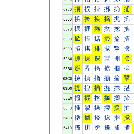
捐
捑
捒
捓
捔
捕
6350
捠
捡
换
捣
捤
捥
6360
捰
捱
捲
捳
捴
捵
6370
掀
掁
掂
掃
掄
掅
6380
掐
掑
排
掓
掔
掕
6390
掠
採
探
掣
掤
接
63A0
掰
掱
掲
掳
掴
掵
63B0
揀
揁
揂
揃
揄
揅
63C0
提
揑
插
揓
揔
揕
63D0
揠
握
揢
揣
揤
揥
63E0
揰
揱
揲
揳
援
揵
63F0
搀
搁
搂
搃
搄
搅
6400
搐
搑
搒
搓
搔
搕
6410