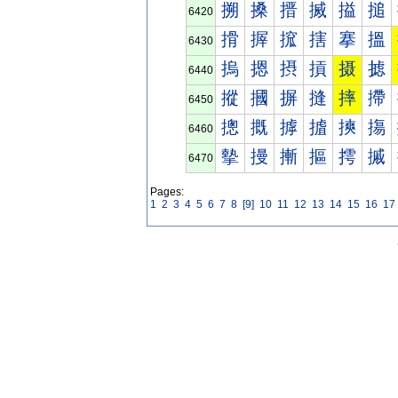
搠
搡
搢
搣
搤
搥
6420
搰
搱
搲
搳
搴
搵
6430
摀
摁
摂
摃
摄
摅
6440
摐
摑
摒
摓
摔
摕
6450
摠
摡
摢
摣
摤
摥
6460
摰
摱
摲
摳
摴
摵
6470
Pages:
1
2
3
4
5
6
7
8
[9]
10
11
12
13
14
15
16
17