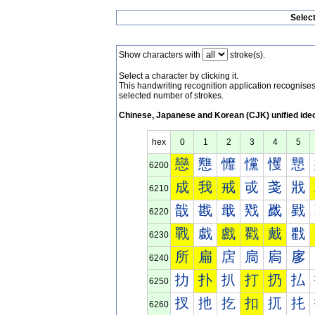
Selec
Show characters with
stroke(s).
Select a character by clicking it.
This handwriting recognition application recognis
selected number of strokes.
Chinese, Japanese and Korean (CJK) unified ide
hex
0
1
2
3
4
5
戀
戁
戂
戃
戄
戅
6200
成
我
戒
戓
戔
戕
6210
戠
戡
戢
戣
戤
戥
6220
戰
戱
戲
戳
戴
戵
6230
所
扁
扂
扃
扄
扅
6240
扐
扑
扒
打
扔
払
6250
扠
扡
扢
扣
扤
扥
6260