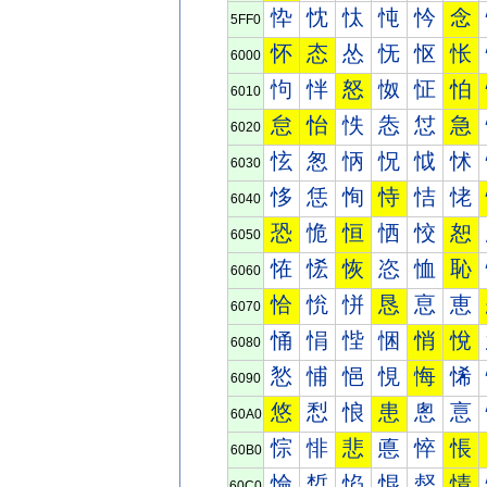
忰
忱
忲
忳
忴
念
5FF0
怀
态
怂
怃
怄
怅
6000
怐
怑
怒
怓
怔
怕
6010
怠
怡
怢
怣
怤
急
6020
怰
怱
怲
怳
怴
怵
6030
恀
恁
恂
恃
恄
恅
6040
恐
恑
恒
恓
恔
恕
6050
恠
恡
恢
恣
恤
恥
6060
恰
恱
恲
恳
恴
恵
6070
悀
悁
悂
悃
悄
悅
6080
悐
悑
悒
悓
悔
悕
6090
悠
悡
悢
患
悤
悥
60A0
悰
悱
悲
悳
悴
悵
60B0
惀
惁
惂
惃
惄
情
60C0