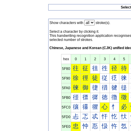
Selec
Show characters with
stroke(s).
Select a character by clicking it.
This handwriting recognition application recognis
selected number of strokes.
Chinese, Japanese and Korean (CJK) unified ide
hex
0
1
2
3
4
5
往
征
徂
徃
径
待
5F80
徐
徑
徒
従
徔
徕
5F90
徠
御
徢
徣
徤
徥
5FA0
徰
徱
徲
徳
徴
徵
5FB0
忀
忁
忂
心
忄
必
5FC0
忐
忑
忒
忓
忔
忕
5FD0
忠
忡
忢
忣
忤
忥
5FE0