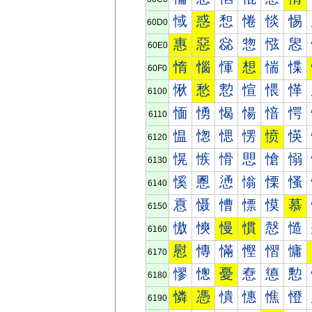
惐
惑
惒
惓
惔
惕
60D0
惠
惡
惢
惣
惤
惥
60E0
惰
惱
惲
想
惴
惵
60F0
愀
愁
愂
愃
愄
愅
6100
愐
愑
愒
愓
愔
愕
6110
愠
愡
愢
愣
愤
愥
6120
愰
愱
愲
愳
愴
愵
6130
慀
慁
慂
慃
慄
慅
6140
慐
慑
慒
慓
慔
慕
6150
慠
慡
慢
慣
慤
慥
6160
慰
慱
慲
慳
慴
慵
6170
憀
憁
憂
憃
憄
憅
6180
憐
憑
憒
憓
憔
憕
6190