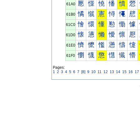
憠
憡
憢
憣
憤
憥
61A0
憰
憱
憲
憳
憴
憵
61B0
懀
懁
懂
懃
懄
懅
61C0
懐
懑
懒
懓
懔
懕
61D0
懠
懡
懢
懣
懤
懥
61E0
懰
懱
懲
懳
懴
懵
61F0
Pages:
1
2
3
4
5
6
7
[8]
9
10
11
12
13
14
15
16
17