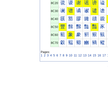
谠
谡
谢
谣
谤
谥
8C20
谰
谱
谲
谳
谴
谵
8C30
豀
豁
豂
豃
豄
豅
8C40
豐
豑
豒
豓
豔
豕
8C50
豠
象
豢
豣
豤
豥
8C60
豰
豱
豲
豳
豴
豵
8C70
Pages:
1
2
3
4
5
6
7
8
9
10
11
12
13
14
15
16
17