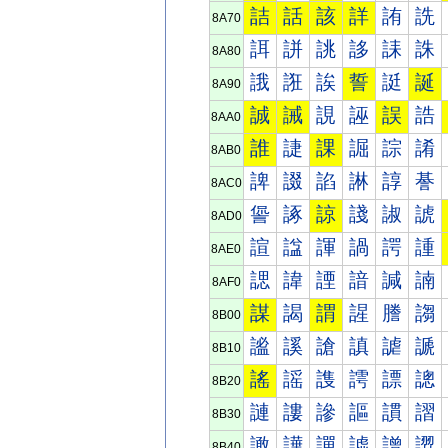
詰
話
該
詳
詴
詵
8A70
誀
誁
誂
誃
誄
誅
8A80
誐
誑
誒
誓
誔
誕
8A90
誠
誡
誢
誣
誤
誥
8AA0
誰
誱
課
誳
誴
誵
8AB0
諀
諁
諂
諃
諄
諅
8AC0
諐
諑
諒
諓
諔
諕
8AD0
諠
諡
諢
諣
諤
諥
8AE0
諰
諱
諲
諳
諴
諵
8AF0
謀
謁
謂
謃
謄
謅
8B00
謐
謑
謒
謓
謔
謕
8B10
謠
謡
謢
謣
謤
謥
8B20
謰
謱
謲
謳
謴
謵
8B30
譀
譁
譂
譃
譄
譅
8B40