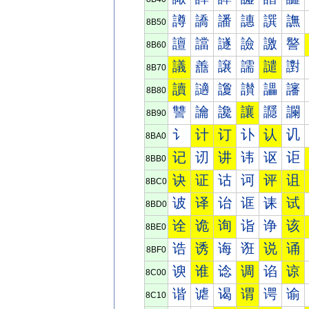
譐
譑
譒
譓
譔
譕
8B50
譠
譡
譢
譣
譤
譥
8B60
議
譱
譲
譳
譴
譵
8B70
讀
讁
讂
讃
讄
讅
8B80
讐
讑
讒
讓
讔
讕
8B90
讠
计
订
讣
认
讥
8BA0
记
讱
讲
讳
讴
讵
8BB0
诀
证
诂
诃
评
诅
8BC0
诐
译
诒
诓
诔
试
8BD0
诠
诡
询
诣
诤
该
8BE0
诰
诱
诲
诳
说
诵
8BF0
谀
谁
谂
调
谄
谅
8C00
谐
谑
谒
谓
谔
谕
8C10