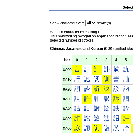
Selec
Show characters with
stroke(s).
Select a character by clicking it.
This handwriting recognition application recognis
selected number of strokes.
Chinese, Japanese and Korean (CJK) unified ide
hex
0
1
2
3
4
5
言
訁
訂
訃
訄
訅
8A00
訐
訑
訒
訓
訔
訕
8A10
訠
訡
訢
訣
訤
訥
8A20
訰
許
訲
訳
訴
訵
8A30
詀
詁
詂
詃
詄
詅
8A40
詐
詑
詒
詓
詔
評
8A50
詠
詡
詢
詣
詤
詥
8A60