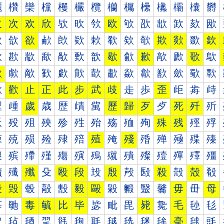
欐
欑
欒
欓
欔
欕
欖
欗
欘
欙
欚
欛
欜
欝
欠
次
欢
欣
欤
欥
欦
欧
欨
欩
欪
欫
欬
欭
欰
欱
欲
欳
欴
欵
欶
欷
欸
欹
欺
欻
欼
欽
歀
歁
歂
歃
歄
歅
歆
歇
歈
歉
歊
歋
歌
歍
歐
歑
歒
歓
歔
歕
歖
歗
歘
歙
歚
歛
歜
歝
歠
歡
止
正
此
步
武
歧
歨
歩
歪
歫
歬
歭
歰
歱
歲
歳
歴
歵
歶
歷
歸
歹
歺
死
歼
歽
殀
殁
殂
殃
殄
殅
殆
殇
殈
殉
殊
残
殌
殍
殐
殑
殒
殓
殔
殕
殖
殗
殘
殙
殚
殛
殜
殝
殠
殡
殢
殣
殤
殥
殦
殧
殨
殩
殪
殫
殬
殭
殰
殱
殲
殳
殴
段
殶
殷
殸
殹
殺
殻
殼
殽
毀
毁
毂
毃
毄
毅
毆
毇
毈
毉
毊
毋
毌
母
毐
毑
毒
毓
比
毕
毖
毗
毘
毙
毚
毛
毜
毝
毠
毡
毢
毣
毤
毥
毦
毧
毨
毩
毪
毫
毬
毭