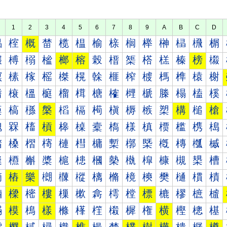
1
2
3
4
5
6
7
8
9
A
B
C
D
榀
榁
概
榃
榄
榅
榆
榇
榈
榉
榊
榋
榌
榍
榐
榑
榒
榓
榔
榕
榖
榗
榘
榙
榚
榛
榜
榝
榠
榡
榢
榣
榤
榥
榦
榧
榨
榩
榪
榫
榬
榭
榰
榱
榲
榳
榴
榵
榶
榷
榸
榹
榺
榻
榼
榽
槀
槁
槂
槃
槄
槅
槆
槇
槈
槉
槊
構
槌
槍
槐
槑
槒
槓
槔
槕
槖
槗
様
槙
槚
槛
槜
槝
槠
槡
槢
槣
槤
槥
槦
槧
槨
槩
槪
槫
槬
槭
槰
槱
槲
槳
槴
槵
槶
槷
槸
槹
槺
槻
槼
槽
樀
樁
樂
樃
樄
樅
樆
樇
樈
樉
樊
樋
樌
樍
樐
樑
樒
樓
樔
樕
樖
樗
樘
標
樚
樛
樜
樝
樠
模
樢
樣
樤
樥
樦
樧
樨
権
横
樫
樬
樭