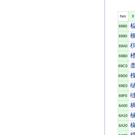
hex
0
6980
6990
69A0
69B0
69C0
69D0
69E0
69F0
6A00
6A10
6A20