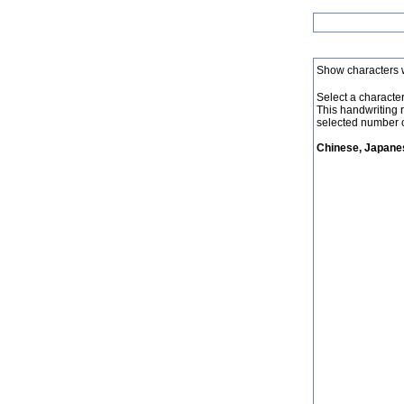
Show characters 
Select a character 
This handwriting 
selected number o
Chinese, Japanes