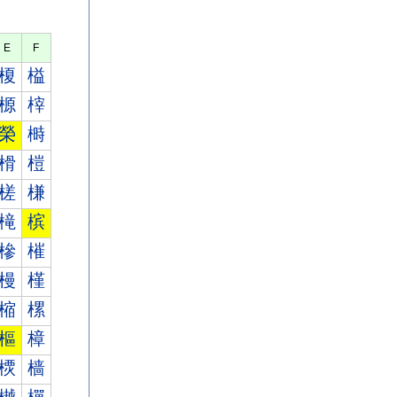
E
F
榎
榏
榞
榟
榮
榯
榾
榿
槎
槏
槞
槟
槮
槯
槾
槿
樎
樏
樞
樟
樮
樯