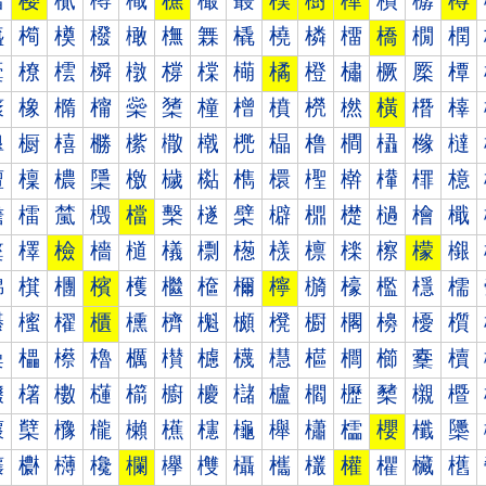
樰
樱
樲
樳
樴
樵
樶
樷
樸
樹
樺
樻
樼
樽
橀
橁
橂
橃
橄
橅
橆
橇
橈
橉
橊
橋
橌
橍
橐
橑
橒
橓
橔
橕
橖
橗
橘
橙
橚
橛
橜
橝
橠
橡
橢
橣
橤
橥
橦
橧
橨
橩
橪
橫
橬
橭
橰
橱
橲
橳
橴
橵
橶
橷
橸
橹
橺
橻
橼
橽
檀
檁
檂
檃
檄
檅
檆
檇
檈
檉
檊
檋
檌
檍
檐
檑
檒
檓
檔
檕
檖
檗
檘
檙
檚
檛
檜
檝
檠
檡
檢
檣
檤
檥
檦
檧
檨
檩
檪
檫
檬
檭
檰
檱
檲
檳
檴
檵
檶
檷
檸
檹
檺
檻
檼
檽
櫀
櫁
櫂
櫃
櫄
櫅
櫆
櫇
櫈
櫉
櫊
櫋
櫌
櫍
櫐
櫑
櫒
櫓
櫔
櫕
櫖
櫗
櫘
櫙
櫚
櫛
櫜
櫝
櫠
櫡
櫢
櫣
櫤
櫥
櫦
櫧
櫨
櫩
櫪
櫫
櫬
櫭
櫰
櫱
櫲
櫳
櫴
櫵
櫶
櫷
櫸
櫹
櫺
櫻
櫼
櫽
欀
欁
欂
欃
欄
欅
欆
欇
欈
欉
權
欋
欌
欍