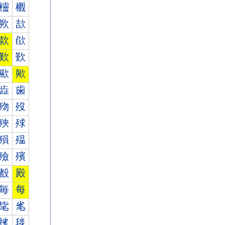
欞
欟
欮
欯
款
欿
歎
歏
歞
歟
歮
歯
歾
歿
殎
殏
殞
殟
殮
殯
殾
殿
毎
每
毞
毟
毮
毯