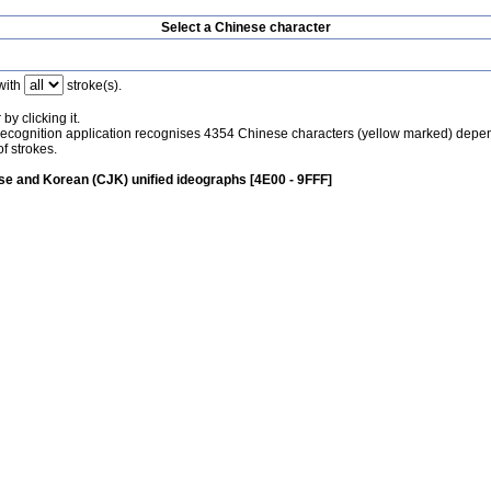
Select a Chinese character
with
stroke(s).
by clicking it.
recognition application recognises 4354 Chinese characters (yellow marked) depe
f strokes.
e and Korean (CJK) unified ideographs [4E00 - 9FFF]