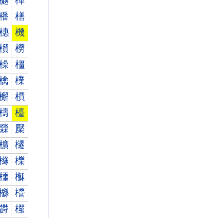
樾
樿
橎
橏
橞
機
橮
橯
橾
橿
檎
檏
檞
檟
檮
檯
檾
檿
櫎
櫏
櫞
櫟
櫮
櫯
櫾
櫿
欎
欏