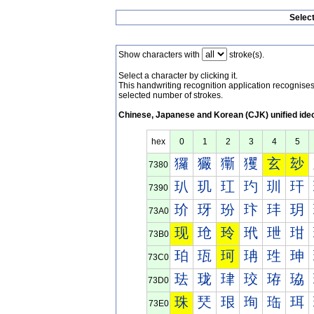
Selec
Show characters with
stroke(s).
Select a character by clicking it.
This handwriting recognition application recognis
selected number of strokes.
Chinese, Japanese and Korean (CJK) unified ide
hex
0
1
2
3
4
5
玀
玁
玂
玃
玄
玅
7380
玐
玑
玒
玓
玔
玕
7390
玠
玡
玢
玣
玤
玥
73A0
现
玱
玲
玳
玴
玵
73B0
珀
珁
珂
珃
珄
珅
73C0
珐
珑
珒
珓
珔
珕
73D0
珠
珡
珢
珣
珤
珥
73E0