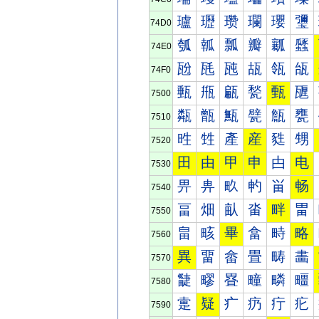
瓐
瓑
瓒
瓓
瓔
瓕
74D0
瓠
瓡
瓢
瓣
瓤
瓥
74E0
瓰
瓱
瓲
瓳
瓴
瓵
74F0
甀
甁
甂
甃
甄
甅
7500
甐
甑
甒
甓
甔
甕
7510
甠
甡
產
産
甤
甥
7520
田
由
甲
申
甴
电
7530
畀
畁
畂
畃
畄
畅
7540
畐
畑
畒
畓
畔
畕
7550
畠
畡
畢
畣
畤
略
7560
異
畱
畲
畳
畴
畵
7570
疀
疁
疂
疃
疄
疅
7580
疐
疑
疒
疓
疔
疕
7590