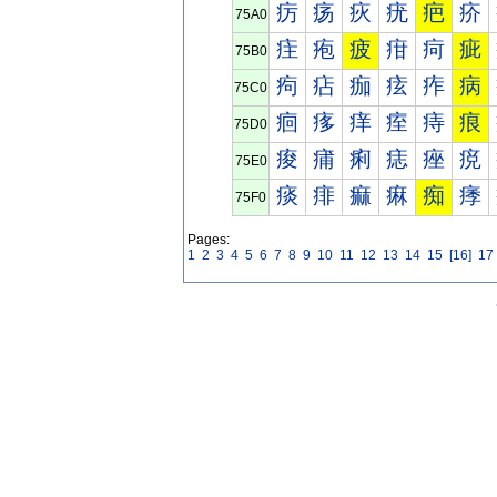
疠
疡
疢
疣
疤
疥
75A0
疰
疱
疲
疳
疴
疵
75B0
痀
痁
痂
痃
痄
病
75C0
痐
痑
痒
痓
痔
痕
75D0
痠
痡
痢
痣
痤
痥
75E0
痰
痱
痲
痳
痴
痵
75F0
Pages:
1
2
3
4
5
6
7
8
9
10
11
12
13
14
15
[16]
17