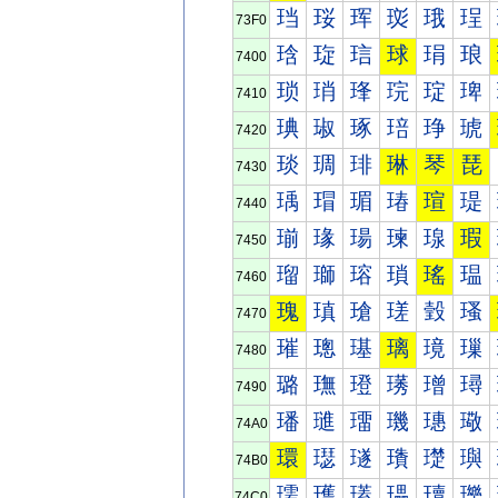
珰
珱
珲
珳
珴
珵
73F0
琀
琁
琂
球
琄
琅
7400
琐
琑
琒
琓
琔
琕
7410
琠
琡
琢
琣
琤
琥
7420
琰
琱
琲
琳
琴
琵
7430
瑀
瑁
瑂
瑃
瑄
瑅
7440
瑐
瑑
瑒
瑓
瑔
瑕
7450
瑠
瑡
瑢
瑣
瑤
瑥
7460
瑰
瑱
瑲
瑳
瑴
瑵
7470
璀
璁
璂
璃
璄
璅
7480
璐
璑
璒
璓
璔
璕
7490
璠
璡
璢
璣
璤
璥
74A0
環
璱
璲
璳
璴
璵
74B0
瓀
瓁
瓂
瓃
瓄
瓅
74C0