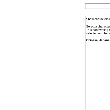
Show characters 
Select a character 
This handwriting 
selected number o
Chinese, Japanes