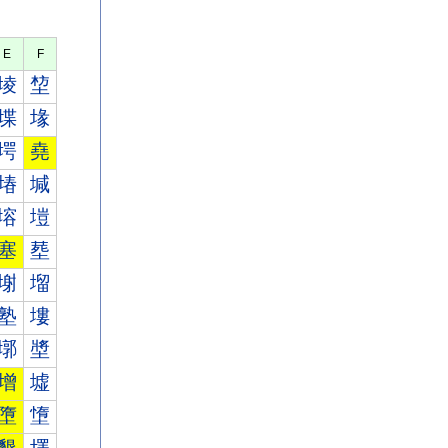
E
F
堎
堏
堞
堟
堮
堯
堾
堿
塎
塏
塞
塟
塮
塯
塾
塿
墎
墏
增
墟
墮
墯