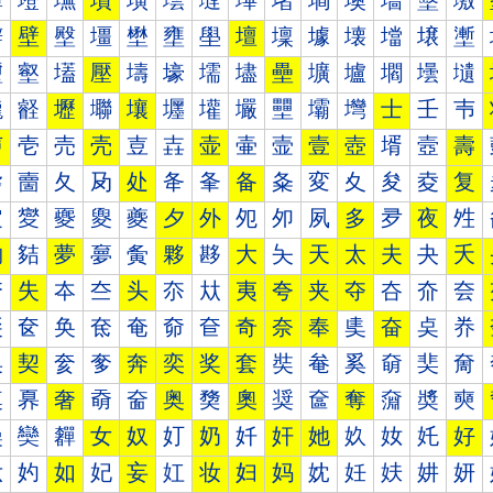
墰
墱
墲
墳
墴
墵
墶
墷
墸
墹
墺
墻
墼
墽
壀
壁
壂
壃
壄
壅
壆
壇
壈
壉
壊
壋
壌
壍
壐
壑
壒
壓
壔
壕
壖
壗
壘
壙
壚
壛
壜
壝
壠
壡
壢
壣
壤
壥
壦
壧
壨
壩
壪
士
壬
壭
声
壱
売
壳
壴
壵
壶
壷
壸
壹
壺
壻
壼
壽
夀
夁
夂
夃
处
夅
夆
备
夈
変
夊
夋
夌
复
夐
夑
夒
夓
夔
夕
外
夗
夘
夙
多
夛
夜
夝
夠
夡
夢
夣
夤
夥
夦
大
夨
天
太
夫
夬
夭
夰
失
夲
夳
头
夵
夶
夷
夸
夹
夺
夻
夼
夽
奀
奁
奂
奃
奄
奅
奆
奇
奈
奉
奊
奋
奌
奍
奐
契
奒
奓
奔
奕
奖
套
奘
奙
奚
奛
奜
奝
奠
奡
奢
奣
奤
奥
奦
奧
奨
奩
奪
奫
奬
奭
奰
奱
奲
女
奴
奵
奶
奷
奸
她
奺
奻
奼
好
妀
妁
如
妃
妄
妅
妆
妇
妈
妉
妊
妋
妌
妍