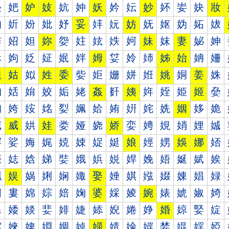
妐
妑
妒
妓
妔
妕
妖
妗
妘
妙
妚
妛
妜
妝
妠
妡
妢
妣
妤
妥
妦
妧
妨
妩
妪
妫
妬
妭
妰
妱
妲
妳
妴
妵
妶
妷
妸
妹
妺
妻
妼
妽
姀
姁
姂
姃
姄
姅
姆
姇
姈
姉
姊
始
姌
姍
姐
姑
姒
姓
委
姕
姖
姗
姘
姙
姚
姛
姜
姝
姠
姡
姢
姣
姤
姥
姦
姧
姨
姩
姪
姫
姬
姭
姰
姱
姲
姳
姴
姵
姶
姷
姸
姹
姺
姻
姼
姽
娀
威
娂
娃
娄
娅
娆
娇
娈
娉
娊
娋
娌
娍
娐
娑
娒
娓
娔
娕
娖
娗
娘
娙
娚
娛
娜
娝
娠
娡
娢
娣
娤
娥
娦
娧
娨
娩
娪
娫
娬
娭
娰
娱
娲
娳
娴
娵
娶
娷
娸
娹
娺
娻
娼
娽
婀
婁
婂
婃
婄
婅
婆
婇
婈
婉
婊
婋
婌
婍
婐
婑
婒
婓
婔
婕
婖
婗
婘
婙
婚
婛
婜
婝
婠
婡
婢
婣
婤
婥
婦
婧
婨
婩
婪
婫
婬
婭