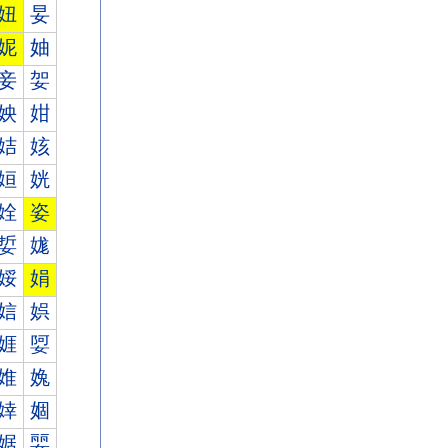
妞
妟
妮
妯
妾
妿
姎
姏
姞
姟
姮
姯
姾
姿
娎
娏
娞
娟
娮
娯
娾
娿
婎
婏
婞
婟
婮
婯