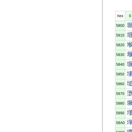
hex
0
5800
5810
5820
5830
5840
5850
5860
5870
5880
5890
58A0