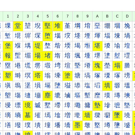
1
2
3
4
5
6
7
8
9
A
B
C
D
堀
堁
堂
堃
堄
堅
堆
堇
堈
堉
堊
堋
堌
堍
堐
堑
堒
堓
堔
堕
堖
堗
堘
堙
堚
堛
堜
堝
堠
堡
堢
堣
堤
堥
堦
堧
堨
堩
堪
堫
堬
堭
堰
報
堲
堳
場
堵
堶
堷
堸
堹
堺
堻
堼
堽
塀
塁
塂
塃
塄
塅
塆
塇
塈
塉
塊
塋
塌
塍
塐
塑
塒
塓
塔
塕
塖
塗
塘
塙
塚
塛
塜
塝
塠
塡
塢
塣
塤
塥
塦
塧
塨
塩
塪
填
塬
塭
塰
塱
塲
塳
塴
塵
塶
塷
塸
塹
塺
塻
塼
塽
墀
墁
墂
境
墄
墅
墆
墇
墈
墉
墊
墋
墌
墍
墐
墑
墒
墓
墔
墕
墖
増
墘
墙
墚
墛
墜
墝
墠
墡
墢
墣
墤
墥
墦
墧
墨
墩
墪
墫
墬
墭