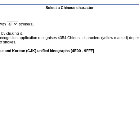
Select a Chinese character
with
stroke(s).
by clicking it.
recognition application recognises 4354 Chinese characters (yellow marked) depe
f strokes.
e and Korean (CJK) unified ideographs [4E00 - 9FFF]