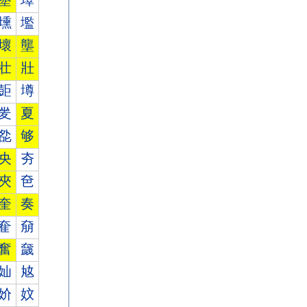
墾
墿
壎
壏
壞
壟
壮
壯
壾
壿
夎
夏
夞
够
央
夯
夾
夿
奎
奏
奞
奟
奮
奯
奾
奿
妎
妏