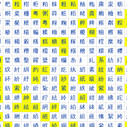
粐
粑
粒
粓
粔
粕
粖
粗
粘
粙
粚
粛
粜
粝
粠
粡
粢
粣
粤
粥
粦
粧
粨
粩
粪
粫
粬
粭
粰
粱
粲
粳
粴
粵
粶
粷
粸
粹
粺
粻
粼
粽
糀
糁
糂
糃
糄
糅
糆
糇
糈
糉
糊
糋
糌
糍
糐
糑
糒
糓
糔
糕
糖
糗
糘
糙
糚
糛
糜
糝
糠
糡
糢
糣
糤
糥
糦
糧
糨
糩
糪
糫
糬
糭
糰
糱
糲
糳
糴
糵
糶
糷
糸
糹
糺
系
糼
糽
紀
紁
紂
紃
約
紅
紆
紇
紈
紉
紊
紋
紌
納
紐
紑
紒
紓
純
紕
紖
紗
紘
紙
級
紛
紜
紝
素
紡
索
紣
紤
紥
紦
紧
紨
紩
紪
紫
紬
紭
細
紱
紲
紳
紴
紵
紶
紷
紸
紹
紺
紻
紼
紽
絀
絁
終
絃
組
絅
絆
絇
絈
絉
絊
絋
経
絍
結
絑
絒
絓
絔
絕
絖
絗
絘
絙
絚
絛
絜
絝
絠
絡
絢
絣
絤
絥
給
絧
絨
絩
絪
絫
絬
絭