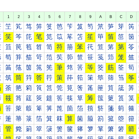
1
2
3
4
5
6
7
8
9
A
B
C
D
笀
笁
笂
笃
笄
笅
笆
笇
笈
笉
笊
笋
笌
笍
笐
笑
笒
笓
笔
笕
笖
笗
笘
笙
笚
笛
笜
笝
笠
笡
笢
笣
笤
笥
符
笧
笨
笩
笪
笫
第
笭
笰
笱
笲
笳
笴
笵
笶
笷
笸
笹
笺
笻
笼
笽
筀
筁
筂
筃
筄
筅
筆
筇
筈
等
筊
筋
筌
筍
筐
筑
筒
筓
答
筕
策
筗
筘
筙
筚
筛
筜
筝
筠
筡
筢
筣
筤
筥
筦
筧
筨
筩
筪
筫
筬
筭
筰
筱
筲
筳
筴
筵
筶
筷
筸
筹
筺
筻
筼
筽
简
箁
箂
箃
箄
箅
箆
箇
箈
箉
箊
箋
箌
箍
箐
箑
箒
箓
箔
箕
箖
算
箘
箙
箚
箛
箜
箝
箠
管
箢
箣
箤
箥
箦
箧
箨
箩
箪
箫
箬
箭