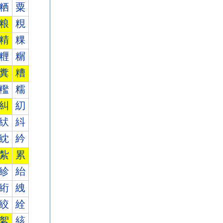
粞
粟
粮
粯
精
粿
糎
糏
糞
糟
糮
糯
糾
糿
紎
紏
紞
紟
紮
累
紾
紿
絎
絏
絞
絟
絮
絯