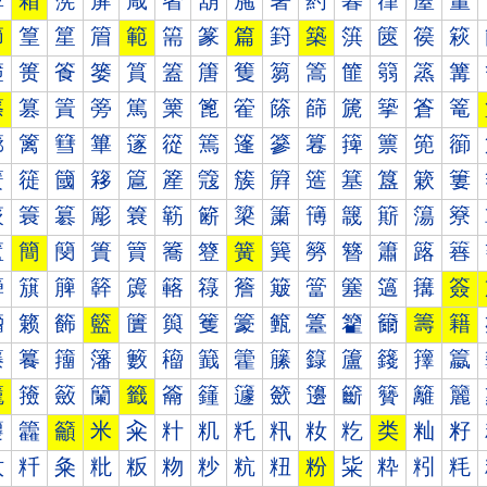
箰
箱
箲
箳
箴
箵
箶
箷
箸
箹
箺
箻
箼
箽
節
篁
篂
篃
範
篅
篆
篇
篈
築
篊
篋
篌
篍
篐
篑
篒
篓
篔
篕
篖
篗
篘
篙
篚
篛
篜
篝
篠
篡
篢
篣
篤
篥
篦
篧
篨
篩
篪
篫
篬
篭
篰
篱
篲
篳
篴
篵
篶
篷
篸
篹
篺
篻
篼
篽
簀
簁
簂
簃
簄
簅
簆
簇
簈
簉
簊
簋
簌
簍
簐
簑
簒
簓
簔
簕
簖
簗
簘
簙
簚
簛
簜
簝
簠
簡
簢
簣
簤
簥
簦
簧
簨
簩
簪
簫
簬
簭
簰
簱
簲
簳
簴
簵
簶
簷
簸
簹
簺
簻
簼
簽
籀
籁
籂
籃
籄
籅
籆
籇
籈
籉
籊
籋
籌
籍
籐
籑
籒
籓
籔
籕
籖
籗
籘
籙
籚
籛
籜
籝
籠
籡
籢
籣
籤
籥
籦
籧
籨
籩
籪
籫
籬
籭
籰
籱
籲
米
籴
籵
籶
籷
籸
籹
籺
类
籼
籽
粀
粁
粂
粃
粄
粅
粆
粇
粈
粉
粊
粋
粌
粍