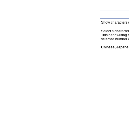
Show characters 
Select a character 
This handwriting 
selected number o
Chinese, Japanes