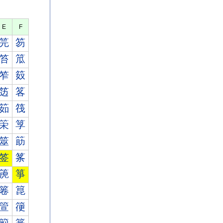
E
F
笎
笏
笞
笟
笮
笯
笾
笿
筎
筏
筞
筟
筮
筯
签
筿
箎
箏
箞
箟
箮
箯