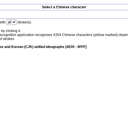
Select a Chinese character
with
stroke(s).
by clicking it.
recognition application recognises 4354 Chinese characters (yellow marked) depe
f strokes.
e and Korean (CJK) unified ideographs [4E00 - 9FFF]