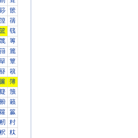
箾
箿
篎
篏
篞
篟
篮
篯
篾
篿
簎
簏
簞
簟
簮
簯
簾
簿
籎
籏
籞
籟
籮
籯
籾
籿
粎
粏