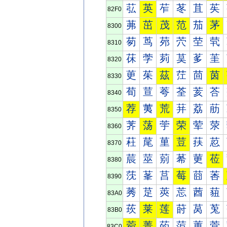
苰
英
苲
苳
苴
苵
82F0
茀
茁
茂
范
茄
茅
8300
茐
茑
茒
茓
茔
茕
8310
茠
茡
茢
茣
茤
茥
8320
茰
茱
茲
茳
茴
茵
8330
荀
荁
荂
荃
荄
荅
8340
荐
荑
荒
荓
荔
荕
8350
荠
荡
荢
荣
荤
荥
8360
荰
荱
荲
荳
荴
荵
8370
莀
莁
莂
莃
莄
莅
8380
莐
莑
莒
莓
莔
莕
8390
莠
莡
莢
莣
莤
莥
83A0
莰
莱
莲
莳
莴
莵
83B0
菀
菁
菂
菃
菄
菅
83C0