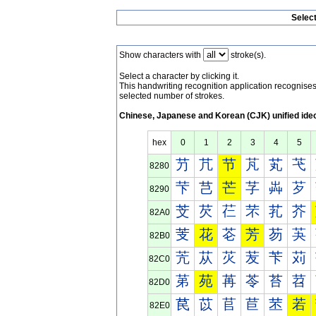
Selec
Show characters with
stroke(s).
Select a character by clicking it.
This handwriting recognition application recognis
selected number of strokes.
Chinese, Japanese and Korean (CJK) unified ide
hex
0
1
2
3
4
5
芀
芁
节
芃
芄
芅
8280
芐
芑
芒
芓
芔
芕
8290
芠
芡
芢
芣
芤
芥
82A0
芰
花
芲
芳
芴
芵
82B0
苀
苁
苂
苃
苄
苅
82C0
苐
苑
苒
苓
苔
苕
82D0
苠
苡
苢
苣
苤
若
82E0