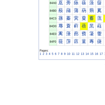
蒠
蒡
蒢
蒣
蒤
蒥
84A0
蒰
蒱
蒲
蒳
蒴
蒵
84B0
蓀
蓁
蓂
蓃
蓄
蓅
84C0
蓐
蓑
蓒
蓓
蓔
蓕
84D0
蓠
蓡
蓢
蓣
蓤
蓥
84E0
蓰
蓱
蓲
蓳
蓴
蓵
84F0
Pages:
1
2
3
4
5
6
7
8
9
10
11
12
13
14
15
16
17