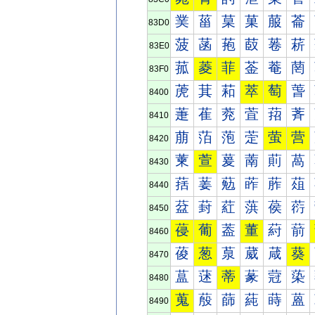
菐
菑
菒
菓
菔
菕
83D0
菠
菡
菢
菣
菤
菥
83E0
菰
菱
菲
菳
菴
菵
83F0
萀
萁
萂
萃
萄
萅
8400
萐
萑
萒
萓
萔
萕
8410
萠
萡
萢
萣
萤
营
8420
萰
萱
萲
萳
萴
萵
8430
葀
葁
葂
葃
葄
葅
8440
葐
葑
葒
葓
葔
葕
8450
葠
葡
葢
董
葤
葥
8460
葰
葱
葲
葳
葴
葵
8470
蒀
蒁
蒂
蒃
蒄
蒅
8480
蒐
蒑
蒒
蒓
蒔
蒕
8490