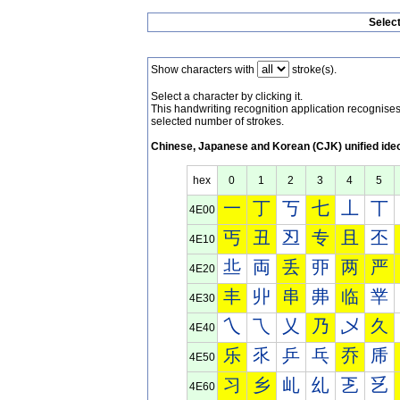
Selec
Show characters with
stroke(s).
Select a character by clicking it.
This handwriting recognition application recognis
selected number of strokes.
Chinese, Japanese and Korean (CJK) unified ide
hex
0
1
2
3
4
5
一
丁
丂
七
丄
丅
4E00
丐
丑
丒
专
且
丕
4E10
丠
両
丢
丣
两
严
4E20
丰
丱
串
丳
临
丵
4E30
乀
乁
乂
乃
乄
久
4E40
乐
乑
乒
乓
乔
乕
4E50
习
乡
乢
乣
乤
乥
4E60