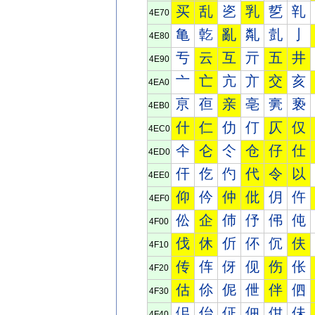
买
乱
乲
乳
乴
乵
4E70
亀
亁
亂
亃
亄
亅
4E80
亐
云
互
亓
五
井
4E90
亠
亡
亢
亣
交
亥
4EA0
亰
亱
亲
亳
亴
亵
4EB0
什
仁
仂
仃
仄
仅
4EC0
仐
仑
仒
仓
仔
仕
4ED0
仠
仡
仢
代
令
以
4EE0
仰
仱
仲
仳
仴
仵
4EF0
伀
企
伂
伃
伄
伅
4F00
伐
休
伒
伓
伔
伕
4F10
传
伡
伢
伣
伤
伥
4F20
估
伱
伲
伳
伴
伵
4F30
佀
佁
佂
佃
佄
佅
4F40