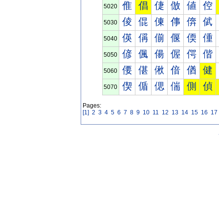
倠
倡
倢
倣
値
倥
5020
倰
倱
倲
倳
倴
倵
5030
偀
偁
偂
偃
偄
偅
5040
偐
偑
偒
偓
偔
偕
5050
偠
偡
偢
偣
偤
健
5060
偰
偱
偲
偳
側
偵
5070
Pages:
[1]
2
3
4
5
6
7
8
9
10
11
12
13
14
15
16
17