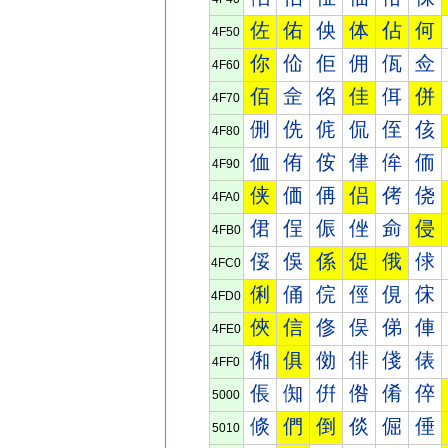
佐
佑
佒
体
佔
何
4F50
你
佡
佢
佣
佤
佥
4F60
佰
佱
佲
佳
佴
併
4F70
侀
侁
侂
侃
侄
侅
4F80
侐
侑
侒
侓
侔
侕
4F90
侠
価
侢
侣
侤
侥
4FA0
侰
侱
侲
侳
侴
侵
4FB0
俀
俁
係
促
俄
俅
4FC0
俐
俑
俒
俓
俔
俕
4FD0
俠
信
俢
俣
俤
俥
4FE0
俰
俱
俲
俳
俴
俵
4FF0
倀
倁
倂
倃
倄
倅
5000
倐
們
倒
倓
倔
倕
5010