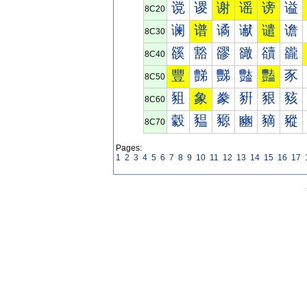
谠
谡
谢
谣
谤
谥
8C20
谰
谱
谲
谳
谴
谵
8C30
豀
豁
豂
豃
豄
豅
8C40
豐
豑
豒
豓
豔
豕
8C50
豠
象
豢
豣
豤
豥
8C60
豰
豱
豲
豳
豴
豵
8C70
Pages:
1
2
3
4
5
6
7
8
9
10
11
12
13
14
15
16
17