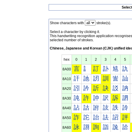
Selec
Show characters with
stroke(s).
Select a character by clicking it.
This handwriting recognition application recognis
selected number of strokes.
Chinese, Japanese and Korean (CJK) unified ide
hex
0
1
2
3
4
5
言
訁
訂
訃
訄
訅
8A00
訐
訑
訒
訓
訔
訕
8A10
訠
訡
訢
訣
訤
訥
8A20
訰
許
訲
訳
訴
訵
8A30
詀
詁
詂
詃
詄
詅
8A40
詐
詑
詒
詓
詔
評
8A50
詠
詡
詢
詣
詤
詥
8A60