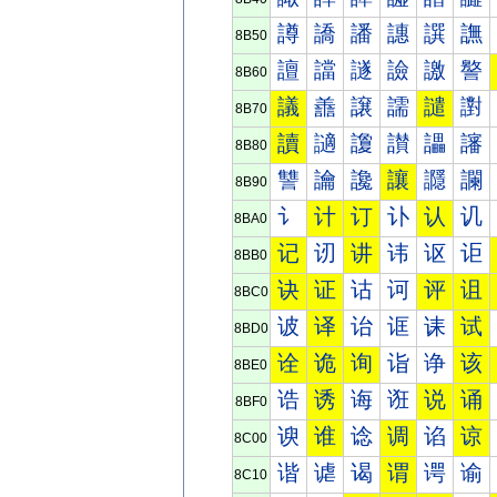
譐
譑
譒
譓
譔
譕
8B50
譠
譡
譢
譣
譤
譥
8B60
議
譱
譲
譳
譴
譵
8B70
讀
讁
讂
讃
讄
讅
8B80
讐
讑
讒
讓
讔
讕
8B90
讠
计
订
讣
认
讥
8BA0
记
讱
讲
讳
讴
讵
8BB0
诀
证
诂
诃
评
诅
8BC0
诐
译
诒
诓
诔
试
8BD0
诠
诡
询
诣
诤
该
8BE0
诰
诱
诲
诳
说
诵
8BF0
谀
谁
谂
调
谄
谅
8C00
谐
谑
谒
谓
谔
谕
8C10