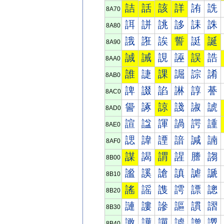
詰
話
該
詳
詴
詵
8A70
誀
誁
誂
誃
誄
誅
8A80
誐
誑
誒
誓
誔
誕
8A90
誠
誡
誢
誣
誤
誥
8AA0
誰
誱
課
誳
誴
誵
8AB0
諀
諁
諂
諃
諄
諅
8AC0
諐
諑
諒
諓
諔
諕
8AD0
諠
諡
諢
諣
諤
諥
8AE0
諰
諱
諲
諳
諴
諵
8AF0
謀
謁
謂
謃
謄
謅
8B00
謐
謑
謒
謓
謔
謕
8B10
謠
謡
謢
謣
謤
謥
8B20
謰
謱
謲
謳
謴
謵
8B30
譀
譁
譂
譃
譄
譅
8B40