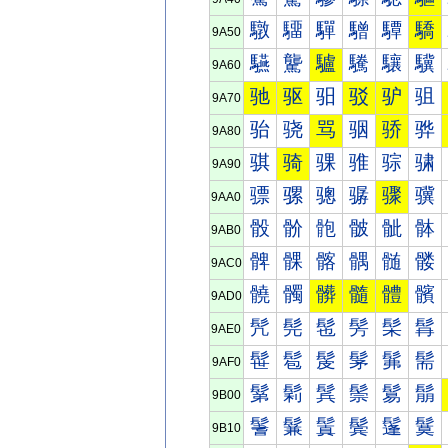
驐
驑
驒
驓
驔
驕
9A50
驠
驡
驢
驣
驤
驥
9A60
驰
驱
驲
驳
驴
驵
9A70
骀
骁
骂
骃
骄
骅
9A80
骐
骑
骒
骓
骔
骕
9A90
骠
骡
骢
骣
骤
骥
9AA0
骰
骱
骲
骳
骴
骵
9AB0
髀
髁
髂
髃
髄
髅
9AC0
髐
髑
髒
髓
體
髕
9AD0
髠
髡
髢
髣
髤
髥
9AE0
髰
髱
髲
髳
髴
髵
9AF0
鬀
鬁
鬂
鬃
鬄
鬅
9B00
鬐
鬑
鬒
鬓
鬔
鬕
9B10