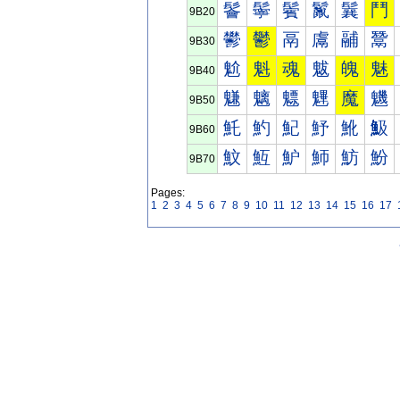
鬠
鬡
鬢
鬣
鬤
鬥
9B20
鬰
鬱
鬲
鬳
鬴
鬵
9B30
魀
魁
魂
魃
魄
魅
9B40
魐
魑
魒
魓
魔
魕
9B50
魠
魡
魢
魣
魤
魥
9B60
魰
魱
魲
魳
魴
魵
9B70
Pages:
1
2
3
4
5
6
7
8
9
10
11
12
13
14
15
16
17