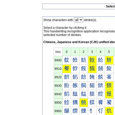
Selec
Show characters with
stroke(s).
Select a character by clicking it.
This handwriting recognition application recognis
selected number of strokes.
Chinese, Japanese and Korean (CJK) unified ide
hex
0
1
2
3
4
5
餀
餁
餂
餃
餄
餅
9900
餐
餑
餒
餓
餔
餕
9910
餠
餡
餢
餣
餤
餥
9920
餰
餱
餲
餳
餴
餵
9930
饀
饁
饂
饃
饄
饅
9940
饐
饑
饒
饓
饔
饕
9950
饠
饡
饢
饣
饤
饥
9960