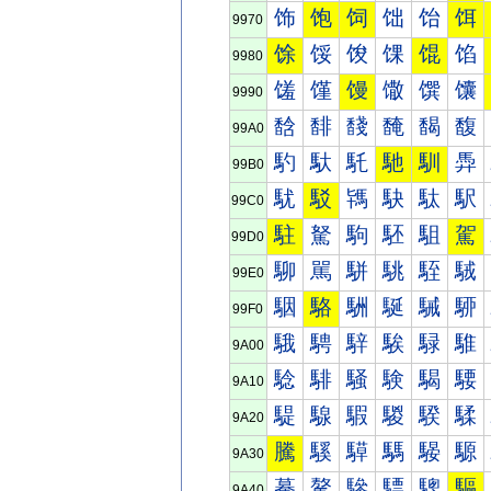
饰
饱
饲
饳
饴
饵
9970
馀
馁
馂
馃
馄
馅
9980
馐
馑
馒
馓
馔
馕
9990
馠
馡
馢
馣
馤
馥
99A0
馰
馱
馲
馳
馴
馵
99B0
駀
駁
駂
駃
駄
駅
99C0
駐
駑
駒
駓
駔
駕
99D0
駠
駡
駢
駣
駤
駥
99E0
駰
駱
駲
駳
駴
駵
99F0
騀
騁
騂
騃
騄
騅
9A00
騐
騑
騒
験
騔
騕
9A10
騠
騡
騢
騣
騤
騥
9A20
騰
騱
騲
騳
騴
騵
9A30
驀
驁
驂
驃
驄
驅
9A40