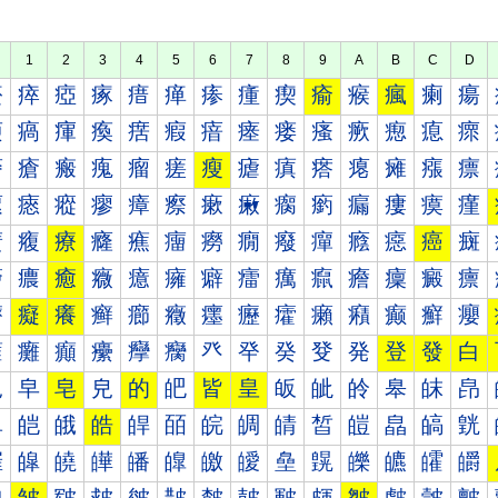
1
2
3
4
5
6
7
8
9
A
B
C
D
瘀
瘁
瘂
瘃
瘄
瘅
瘆
瘇
瘈
瘉
瘊
瘋
瘌
瘍
瘐
瘑
瘒
瘓
瘔
瘕
瘖
瘗
瘘
瘙
瘚
瘛
瘜
瘝
瘠
瘡
瘢
瘣
瘤
瘥
瘦
瘧
瘨
瘩
瘪
瘫
瘬
瘭
瘰
瘱
瘲
瘳
瘴
瘵
瘶
瘷
瘸
瘹
瘺
瘻
瘼
瘽
癀
癁
療
癃
癄
癅
癆
癇
癈
癉
癊
癋
癌
癍
癐
癑
癒
癓
癔
癕
癖
癗
癘
癙
癚
癛
癜
癝
癠
癡
癢
癣
癤
癥
癦
癧
癨
癩
癪
癫
癬
癭
癰
癱
癲
癳
癴
癵
癶
癷
癸
癹
発
登
發
白
皀
皁
皂
皃
的
皅
皆
皇
皈
皉
皊
皋
皌
皍
皐
皑
皒
皓
皔
皕
皖
皗
皘
皙
皚
皛
皜
皝
皠
皡
皢
皣
皤
皥
皦
皧
皨
皩
皪
皫
皬
皭