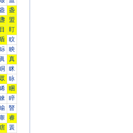
皾
皿
盎
盏
盞
盟
目
盯
盾
盿
眎
眏
眞
真
眮
眯
眾
眿
睎
睏
睞
睟
睮
睯
睾
睿
瞎
瞏