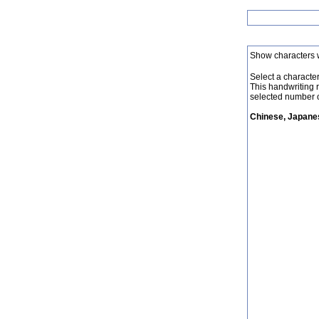
Show characters 
Select a character 
This handwriting 
selected number o
Chinese, Japanes