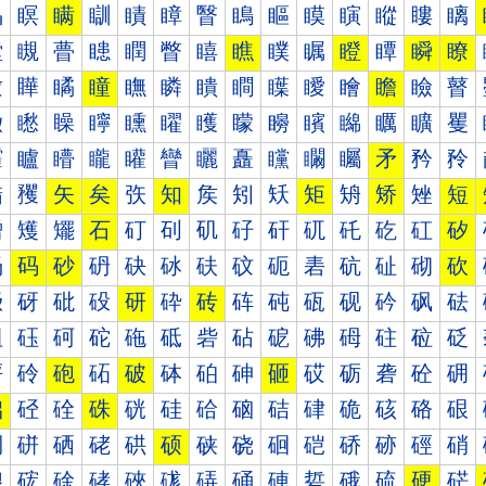
瞐
瞑
瞒
瞓
瞔
瞕
瞖
瞗
瞘
瞙
瞚
瞛
瞜
瞝
瞠
瞡
瞢
瞣
瞤
瞥
瞦
瞧
瞨
瞩
瞪
瞫
瞬
瞭
瞰
瞱
瞲
瞳
瞴
瞵
瞶
瞷
瞸
瞹
瞺
瞻
瞼
瞽
矀
矁
矂
矃
矄
矅
矆
矇
矈
矉
矊
矋
矌
矍
矐
矑
矒
矓
矔
矕
矖
矗
矘
矙
矚
矛
矜
矝
矠
矡
矢
矣
矤
知
矦
矧
矨
矩
矪
矫
矬
短
矰
矱
矲
石
矴
矵
矶
矷
矸
矹
矺
矻
矼
矽
砀
码
砂
砃
砄
砅
砆
砇
砈
砉
砊
砋
砌
砍
砐
砑
砒
砓
研
砕
砖
砗
砘
砙
砚
砛
砜
砝
砠
砡
砢
砣
砤
砥
砦
砧
砨
砩
砪
砫
砬
砭
砰
砱
砲
砳
破
砵
砶
砷
砸
砹
砺
砻
砼
砽
础
硁
硂
硃
硄
硅
硆
硇
硈
硉
硊
硋
硌
硍
硐
硑
硒
硓
硔
硕
硖
硗
硘
硙
硚
硛
硜
硝
硠
硡
硢
硣
硤
硥
硦
硧
硨
硩
硪
硫
硬
硭