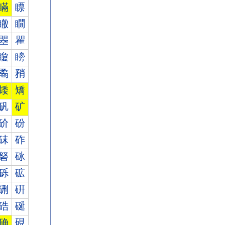
瞞
瞟
瞮
瞯
瞾
瞿
矎
矏
矞
矟
矮
矯
矾
矿
砎
砏
砞
砟
砮
砯
砾
砿
硎
硏
硞
硟
确
硯