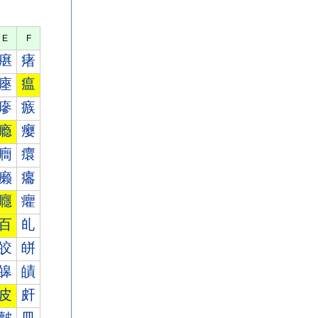
E
F
瘎
瘏
瘞
瘟
瘮
瘯
瘾
瘿
癎
癏
癞
癟
癮
癯
百
癿
皎
皏
皞
皟
皮
皯