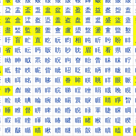
皰
皱
皲
皳
皴
皵
皶
皷
皸
皹
皺
皻
皼
皽
盀
盁
盂
盃
盄
盅
盆
盇
盈
盉
益
盋
盌
盍
盐
监
盒
盓
盔
盕
盖
盗
盘
盙
盚
盛
盜
盝
盠
盡
盢
監
盤
盥
盦
盧
盨
盩
盪
盫
盬
盭
盰
盱
盲
盳
直
盵
盶
盷
相
盹
盺
盻
盼
盽
眀
省
眂
眃
眄
眅
眆
眇
眈
眉
眊
看
県
眍
眐
眑
眒
眓
眔
眕
眖
眗
眘
眙
眚
眛
眜
眝
眠
眡
眢
眣
眤
眥
眦
眧
眨
眩
眪
眫
眬
眭
眰
眱
眲
眳
眴
眵
眶
眷
眸
眹
眺
眻
眼
眽
着
睁
睂
睃
睄
睅
睆
睇
睈
睉
睊
睋
睌
睍
睐
睑
睒
睓
睔
睕
睖
睗
睘
睙
睚
睛
睜
睝
睠
睡
睢
督
睤
睥
睦
睧
睨
睩
睪
睫
睬
睭
睰
睱
睲
睳
睴
睵
睶
睷
睸
睹
睺
睻
睼
睽
瞀
瞁
瞂
瞃
瞄
瞅
瞆
瞇
瞈
瞉
瞊
瞋
瞌
瞍