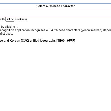
Select a Chinese character
with
stroke(s).
by clicking it.
recognition application recognises 4354 Chinese characters (yellow marked) depe
f strokes.
e and Korean (CJK) unified ideographs [4E00 - 9FFF]