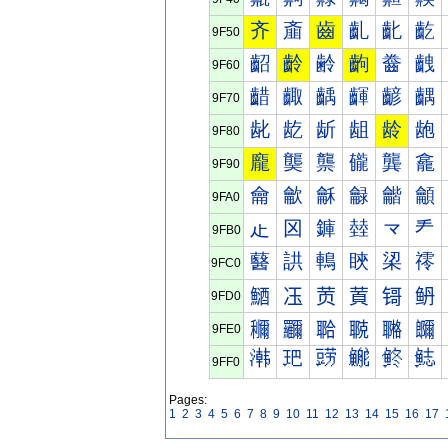
齐
齑
齒
齓
齔
齕
9F50
齠
齡
齢
齣
齤
齥
9F60
齰
齱
齲
齳
齴
齵
9F70
龀
龁
龂
龃
龄
龅
9F80
龐
龑
龒
龓
龔
龕
9F90
龠
龡
龢
龣
龤
龥
9FA0
龰
龱
龲
龳
龴
龵
9FB0
鿀
鿁
鿂
鿃
鿄
鿅
9FC0
鿐
鿑
鿒
鿓
鿔
鿕
9FD0
鿠
鿡
鿢
鿣
鿤
鿥
9FE0
鿰
鿱
鿲
鿳
鿴
鿵
9FF0
Pages:
1
2
3
4
5
6
7
8
9
10
11
12
13
14
15
16
17