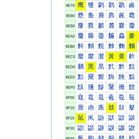
鹰
鹱
鹲
鹳
鹴
鹵
9E70
麀
麁
麂
麃
麄
麅
9E80
麐
麑
麒
麓
麔
麕
9E90
麠
麡
麢
麣
麤
麥
9EA0
麰
麱
麲
麳
麴
麵
9EB0
黀
黁
黂
黃
黄
黅
9EC0
黐
黑
黒
黓
黔
黕
9ED0
黠
黡
黢
黣
黤
黥
9EE0
黰
黱
黲
黳
黴
黵
9EF0
鼀
鼁
鼂
鼃
鼄
鼅
9F00
鼐
鼑
鼒
鼓
鼔
鼕
9F10
鼠
鼡
鼢
鼣
鼤
鼥
9F20
鼰
鼱
鼲
鼳
鼴
鼵
9F30
齀
齁
齂
齃
齄
齅
9F40