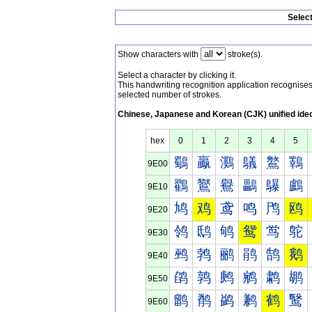
Selec
Show characters with
stroke(s).
Select a character by clicking it.
This handwriting recognition application recognis
selected number of strokes.
Chinese, Japanese and Korean (CJK) unified ide
hex
0
1
2
3
4
5
鸀
鸁
鸂
鸃
鸄
鸅
9E00
鸐
鸑
鸒
鸓
鸔
鸕
9E10
鸠
鸡
鸢
鸣
鸤
鸥
9E20
鸰
鸱
鸲
鸳
鸴
鸵
9E30
鹀
鹁
鹂
鹃
鹄
鹅
9E40
鹐
鹑
鹒
鹓
鹔
鹕
9E50
鹠
鹡
鹢
鹣
鹤
鹥
9E60