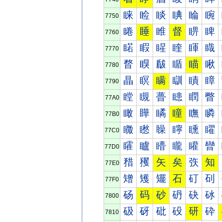
睐
睑
睒
睓
睔
睕
7750
睠
睡
睢
督
睤
睥
7760
睰
睱
睲
睳
睴
睵
7770
瞀
瞁
瞂
瞃
瞄
瞅
7780
瞐
瞑
瞒
瞓
瞔
瞕
7790
瞠
瞡
瞢
瞣
瞤
瞥
77A0
瞰
瞱
瞲
瞳
瞴
瞵
77B0
矀
矁
矂
矃
矄
矅
77C0
矐
矑
矒
矓
矔
矕
77D0
矠
矡
矢
矣
矤
知
77E0
矰
矱
矲
石
矴
矵
77F0
砀
码
砂
砃
砄
砅
7800
砐
砑
砒
砓
研
砕
7810