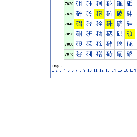
砠
砡
砢
砣
砤
砥
7820
砰
砱
砲
砳
破
砵
7830
础
硁
硂
硃
硄
硅
7840
硐
硑
硒
硓
硔
硕
7850
硠
硡
硢
硣
硤
硥
7860
硰
硱
硲
硳
硴
硵
7870
Pages:
1
2
3
4
5
6
7
8
9
10
11
12
13
14
15
16
[17]