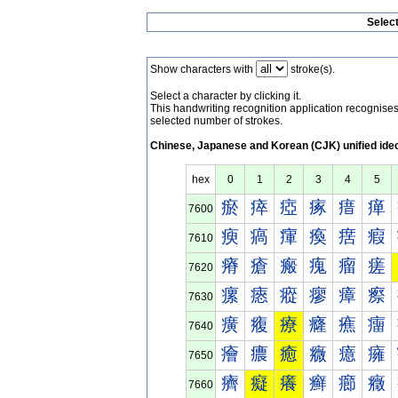
Selec
Show characters with
stroke(s).
Select a character by clicking it.
This handwriting recognition application recognis
selected number of strokes.
Chinese, Japanese and Korean (CJK) unified ide
hex
0
1
2
3
4
5
瘀
瘁
瘂
瘃
瘄
瘅
7600
瘐
瘑
瘒
瘓
瘔
瘕
7610
瘠
瘡
瘢
瘣
瘤
瘥
7620
瘰
瘱
瘲
瘳
瘴
瘵
7630
癀
癁
療
癃
癄
癅
7640
癐
癑
癒
癓
癔
癕
7650
癠
癡
癢
癣
癤
癥
7660