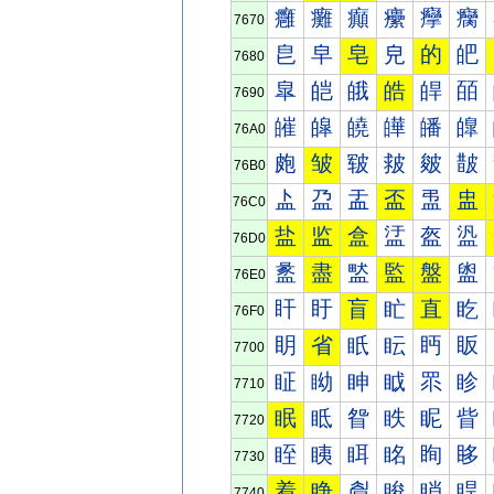
癰
癱
癲
癳
癴
癵
7670
皀
皁
皂
皃
的
皅
7680
皐
皑
皒
皓
皔
皕
7690
皠
皡
皢
皣
皤
皥
76A0
皰
皱
皲
皳
皴
皵
76B0
盀
盁
盂
盃
盄
盅
76C0
盐
监
盒
盓
盔
盕
76D0
盠
盡
盢
監
盤
盥
76E0
盰
盱
盲
盳
直
盵
76F0
眀
省
眂
眃
眄
眅
7700
眐
眑
眒
眓
眔
眕
7710
眠
眡
眢
眣
眤
眥
7720
眰
眱
眲
眳
眴
眵
7730
着
睁
睂
睃
睄
睅
7740