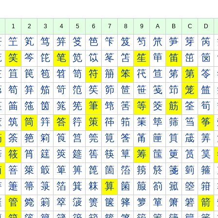
1
2
3
4
5
6
7
8
9
A
B
C
D
笀
笁
笂
笃
笄
笅
笆
笇
笈
笉
笊
笋
笌
笍
笐
笑
笒
笓
笔
笕
笖
笗
笘
笙
笚
笛
笜
笝
笠
笡
笢
笣
笤
笥
符
笧
笨
笩
笪
笫
第
笭
笰
笱
笲
笳
笴
笵
笶
笷
笸
笹
笺
笻
笼
笽
筀
筁
筂
筃
筄
筅
筆
筇
筈
等
筊
筋
筌
筍
筐
筑
筒
筓
答
筕
策
筗
筘
筙
筚
筛
筜
筝
筠
筡
筢
筣
筤
筥
筦
筧
筨
筩
筪
筫
筬
筭
筰
筱
筲
筳
筴
筵
筶
筷
筸
筹
筺
筻
筼
筽
简
箁
箂
箃
箄
箅
箆
箇
箈
箉
箊
箋
箌
箍
箐
箑
箒
箓
箔
箕
箖
算
箘
箙
箚
箛
箜
箝
箠
管
箢
箣
箤
箥
箦
箧
箨
箩
箪
箫
箬
箭