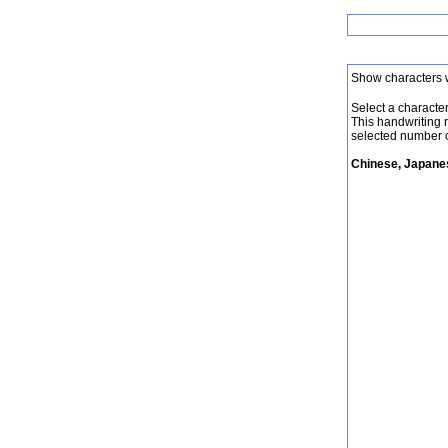
Show characters 
Select a character 
This handwriting 
selected number o
Chinese, Japanes