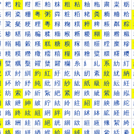
粐
粑
粒
粓
粔
粕
粖
粗
粘
粙
粚
粛
粜
粝
粠
粡
粢
粣
粤
粥
粦
粧
粨
粩
粪
粫
粬
粭
粰
粱
粲
粳
粴
粵
粶
粷
粸
粹
粺
粻
粼
粽
糀
糁
糂
糃
糄
糅
糆
糇
糈
糉
糊
糋
糌
糍
糐
糑
糒
糓
糔
糕
糖
糗
糘
糙
糚
糛
糜
糝
糠
糡
糢
糣
糤
糥
糦
糧
糨
糩
糪
糫
糬
糭
糰
糱
糲
糳
糴
糵
糶
糷
糸
糹
糺
系
糼
糽
紀
紁
紂
紃
約
紅
紆
紇
紈
紉
紊
紋
紌
納
紐
紑
紒
紓
純
紕
紖
紗
紘
紙
級
紛
紜
紝
素
紡
索
紣
紤
紥
紦
紧
紨
紩
紪
紫
紬
紭
細
紱
紲
紳
紴
紵
紶
紷
紸
紹
紺
紻
紼
紽
絀
絁
終
絃
組
絅
絆
絇
絈
絉
絊
絋
経
絍
結
絑
絒
絓
絔
絕
絖
絗
絘
絙
絚
絛
絜
絝
絠
絡
絢
絣
絤
絥
給
絧
絨
絩
絪
絫
絬
絭