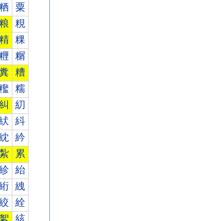
粞
粟
粮
粯
精
粿
糎
糏
糞
糟
糮
糯
糾
糿
紎
紏
紞
紟
紮
累
紾
紿
絎
絏
絞
絟
絮
絯