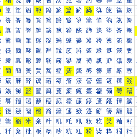
箰
箱
箲
箳
箴
箵
箶
箷
箸
箹
箺
箻
箼
箽
節
篁
篂
篃
範
篅
篆
篇
篈
築
篊
篋
篌
篍
篐
篑
篒
篓
篔
篕
篖
篗
篘
篙
篚
篛
篜
篝
篠
篡
篢
篣
篤
篥
篦
篧
篨
篩
篪
篫
篬
篭
篰
篱
篲
篳
篴
篵
篶
篷
篸
篹
篺
篻
篼
篽
簀
簁
簂
簃
簄
簅
簆
簇
簈
簉
簊
簋
簌
簍
簐
簑
簒
簓
簔
簕
簖
簗
簘
簙
簚
簛
簜
簝
簠
簡
簢
簣
簤
簥
簦
簧
簨
簩
簪
簫
簬
簭
簰
簱
簲
簳
簴
簵
簶
簷
簸
簹
簺
簻
簼
簽
籀
籁
籂
籃
籄
籅
籆
籇
籈
籉
籊
籋
籌
籍
籐
籑
籒
籓
籔
籕
籖
籗
籘
籙
籚
籛
籜
籝
籠
籡
籢
籣
籤
籥
籦
籧
籨
籩
籪
籫
籬
籭
籰
籱
籲
米
籴
籵
籶
籷
籸
籹
籺
类
籼
籽
粀
粁
粂
粃
粄
粅
粆
粇
粈
粉
粊
粋
粌
粍