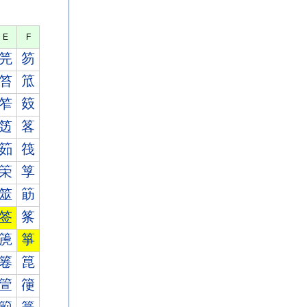
E
F
笎
笏
笞
笟
笮
笯
笾
笿
筎
筏
筞
筟
筮
筯
签
筿
箎
箏
箞
箟
箮
箯