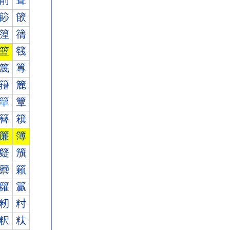
箾
箿
篎
篏
篞
篟
篮
篯
篾
篿
簎
簏
簞
簟
簮
簯
簾
簿
籎
籏
籞
籟
籮
籯
籾
籿
粎
粏