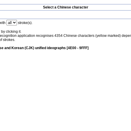
Select a Chinese character
with
stroke(s).
by clicking it.
recognition application recognises 4354 Chinese characters (yellow marked) depe
f strokes.
e and Korean (CJK) unified ideographs [4E00 - 9FFF]