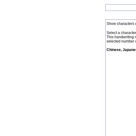
Show characters 
Select a character 
This handwriting 
selected number o
Chinese, Japanes