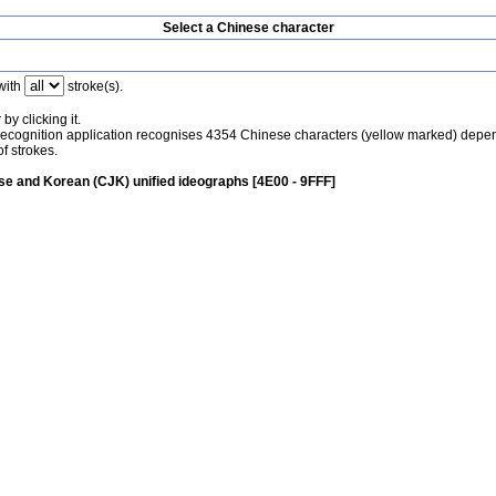
Select a Chinese character
with
stroke(s).
by clicking it.
recognition application recognises 4354 Chinese characters (yellow marked) depe
f strokes.
e and Korean (CJK) unified ideographs [4E00 - 9FFF]