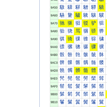
驐
驑
驒
驓
驔
驕
9A50
驠
驡
驢
驣
驤
驥
9A60
驰
驱
驲
驳
驴
驵
9A70
骀
骁
骂
骃
骄
骅
9A80
骐
骑
骒
骓
骔
骕
9A90
骠
骡
骢
骣
骤
骥
9AA0
骰
骱
骲
骳
骴
骵
9AB0
髀
髁
髂
髃
髄
髅
9AC0
髐
髑
髒
髓
體
髕
9AD0
髠
髡
髢
髣
髤
髥
9AE0
髰
髱
髲
髳
髴
髵
9AF0
鬀
鬁
鬂
鬃
鬄
鬅
9B00
鬐
鬑
鬒
鬓
鬔
鬕
9B10