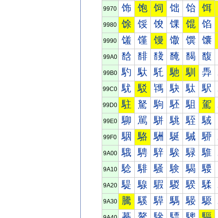
饰
饱
饲
饳
饴
饵
9970
馀
馁
馂
馃
馄
馅
9980
馐
馑
馒
馓
馔
馕
9990
馠
馡
馢
馣
馤
馥
99A0
馰
馱
馲
馳
馴
馵
99B0
駀
駁
駂
駃
駄
駅
99C0
駐
駑
駒
駓
駔
駕
99D0
駠
駡
駢
駣
駤
駥
99E0
駰
駱
駲
駳
駴
駵
99F0
騀
騁
騂
騃
騄
騅
9A00
騐
騑
騒
験
騔
騕
9A10
騠
騡
騢
騣
騤
騥
9A20
騰
騱
騲
騳
騴
騵
9A30
驀
驁
驂
驃
驄
驅
9A40