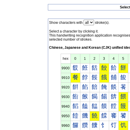
Selec
Show characters with
stroke(s).
Select a character by clicking it.
This handwriting recognition application recognis
selected number of strokes.
Chinese, Japanese and Korean (CJK) unified ide
hex
0
1
2
3
4
5
餀
餁
餂
餃
餄
餅
9900
餐
餑
餒
餓
餔
餕
9910
餠
餡
餢
餣
餤
餥
9920
餰
餱
餲
餳
餴
餵
9930
饀
饁
饂
饃
饄
饅
9940
饐
饑
饒
饓
饔
饕
9950
饠
饡
饢
饣
饤
饥
9960