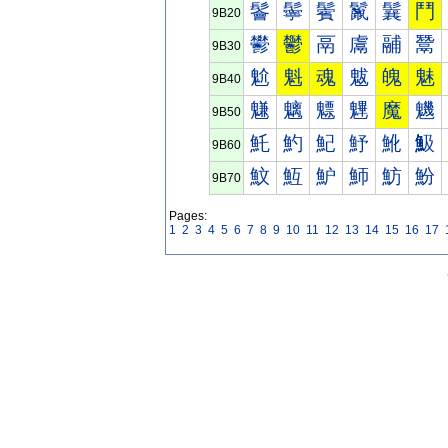
鬠
鬡
鬢
鬣
鬤
鬥
9B20
鬰
鬱
鬲
鬳
鬴
鬵
9B30
魀
魁
魂
魃
魄
魅
9B40
魐
魑
魒
魓
魔
魕
9B50
魠
魡
魢
魣
魤
魥
9B60
魰
魱
魲
魳
魴
魵
9B70
Pages:
1
2
3
4
5
6
7
8
9
10
11
12
13
14
15
16
17