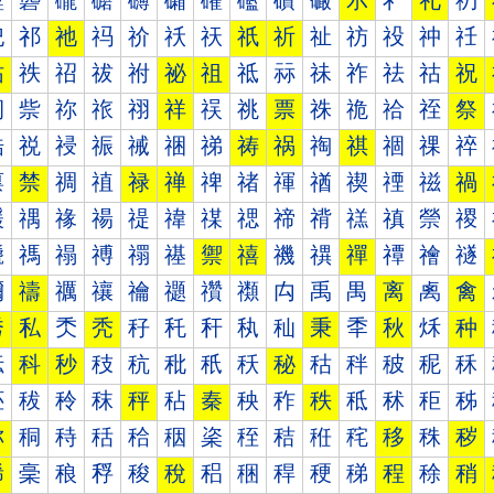
礰
礱
礲
礳
礴
礵
礶
礷
礸
礹
示
礻
礼
礽
祀
祁
祂
祃
祄
祅
祆
祇
祈
祉
祊
祋
祌
祍
祐
祑
祒
祓
祔
祕
祖
祗
祘
祙
祚
祛
祜
祝
祠
祡
祢
祣
祤
祥
祦
祧
票
祩
祪
祫
祬
祭
祰
祱
祲
祳
祴
祵
祶
祷
祸
祹
祺
祻
祼
祽
禀
禁
禂
禃
禄
禅
禆
禇
禈
禉
禊
禋
禌
禍
禐
禑
禒
禓
禔
禕
禖
禗
禘
禙
禚
禛
禜
禝
禠
禡
禢
禣
禤
禥
禦
禧
禨
禩
禪
禫
禬
禭
禰
禱
禲
禳
禴
禵
禶
禷
禸
禹
禺
离
禼
禽
秀
私
秂
秃
秄
秅
秆
秇
秈
秉
秊
秋
秌
种
秐
科
秒
秓
秔
秕
秖
秗
秘
秙
秚
秛
秜
秝
秠
秡
秢
秣
秤
秥
秦
秧
秨
秩
秪
秫
秬
秭
称
秱
秲
秳
秴
秵
秶
秷
秸
秹
秺
移
秼
秽
稀
稁
稂
稃
稄
稅
稆
稇
稈
稉
稊
程
稌
稍