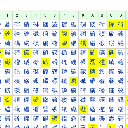
1
2
3
4
5
6
7
8
9
A
B
C
D
碀
碁
碂
碃
碄
碅
碆
碇
碈
碉
碊
碋
碌
碍
碐
碑
碒
碓
碔
碕
碖
碗
碘
碙
碚
碛
碜
碝
碠
碡
碢
碣
碤
碥
碦
碧
碨
碩
碪
碫
碬
碭
碰
碱
碲
碳
碴
碵
碶
碷
碸
碹
確
碻
碼
碽
磀
磁
磂
磃
磄
磅
磆
磇
磈
磉
磊
磋
磌
磍
磐
磑
磒
磓
磔
磕
磖
磗
磘
磙
磚
磛
磜
磝
磠
磡
磢
磣
磤
磥
磦
磧
磨
磩
磪
磫
磬
磭
磰
磱
磲
磳
磴
磵
磶
磷
磸
磹
磺
磻
磼
磽
礀
礁
礂
礃
礄
礅
礆
礇
礈
礉
礊
礋
礌
礍
礐
礑
礒
礓
礔
礕
礖
礗
礘
礙
礚
礛
礜
礝
礠
礡
礢
礣
礤
礥
礦
礧
礨
礩
礪
礫
礬
礭