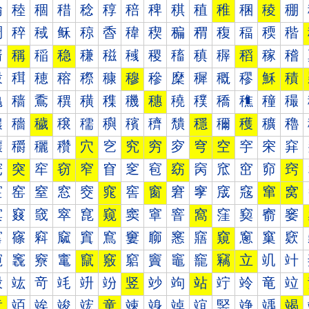
稐
稑
稒
稓
稔
稕
稖
稗
稘
稙
稚
稛
稜
稝
稠
稡
稢
稣
稤
稥
稦
稧
稨
稩
稪
稫
稬
稭
稰
稱
稲
稳
稴
稵
稶
稷
稸
稹
稺
稻
稼
稽
穀
穁
穂
穃
穄
穅
穆
穇
穈
穉
穊
穋
穌
積
穐
穑
穒
穓
穔
穕
穖
穗
穘
穙
穚
穛
穜
穝
穠
穡
穢
穣
穤
穥
穦
穧
穨
穩
穪
穫
穬
穭
穰
穱
穲
穳
穴
穵
究
穷
穸
穹
空
穻
穼
穽
窀
突
窂
窃
窄
窅
窆
窇
窈
窉
窊
窋
窌
窍
窐
窑
窒
窓
窔
窕
窖
窗
窘
窙
窚
窛
窜
窝
窠
窡
窢
窣
窤
窥
窦
窧
窨
窩
窪
窫
窬
窭
窰
窱
窲
窳
窴
窵
窶
窷
窸
窹
窺
窻
窼
窽
竀
竁
竂
竃
竄
竅
竆
竇
竈
竉
竊
立
竌
竍
竐
竑
竒
竓
竔
竕
竖
竗
竘
站
竚
竛
竜
竝
章
竡
竢
竣
竤
童
竦
竧
竨
竩
竪
竫
竬
竭