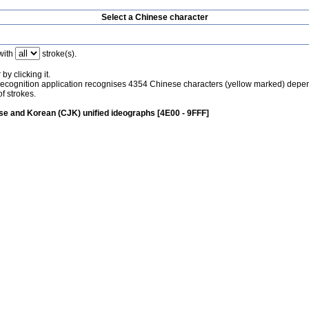
Select a Chinese character
with
stroke(s).
by clicking it.
recognition application recognises 4354 Chinese characters (yellow marked) depe
f strokes.
e and Korean (CJK) unified ideographs [4E00 - 9FFF]