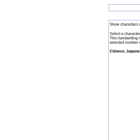
Show characters 
Select a character 
This handwriting 
selected number o
Chinese, Japanes