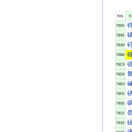
hex
0
7880
7890
78A0
78B0
78C0
78D0
78E0
78F0
7900
7910
7920