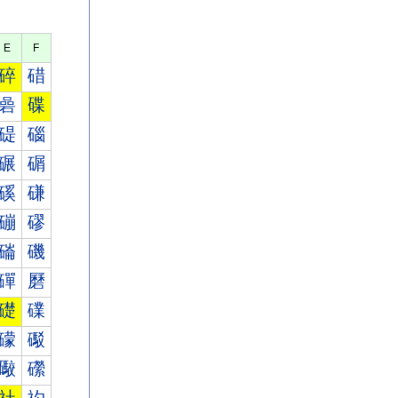
E
F
碎
碏
碞
碟
碮
碯
碾
碿
磎
磏
磞
磟
磮
磯
磾
磿
礎
礏
礞
礟
礮
礯