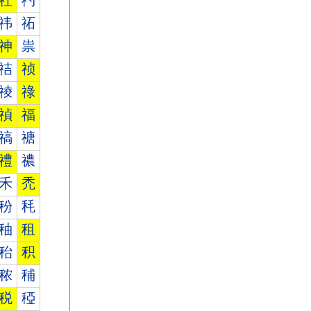
社
礿
祎
祏
神
祟
祮
祯
祾
祿
禎
福
禞
禟
禮
禯
禾
禿
秎
秏
秞
租
秮
积
秾
秿
税
稏