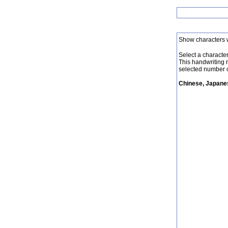
Show characters 
Select a character 
This handwriting 
selected number o
Chinese, Japanes