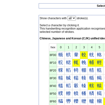
Selec
Show characters with
stroke(s).
Select a character by clicking it.
This handwriting recognition application recognis
selected number of strokes.
Chinese, Japanese and Korean (CJK) unified ide
hex
0
1
2
3
4
5
輀
輁
輂
較
輄
輅
8F00
輐
輑
輒
輓
輔
輕
8F10
輠
輡
輢
輣
輤
輥
8F20
輰
輱
輲
輳
輴
輵
8F30
轀
轁
轂
轃
轄
轅
8F40
轐
轑
轒
轓
轔
轕
8F50
轠
轡
轢
轣
轤
轥
8F60