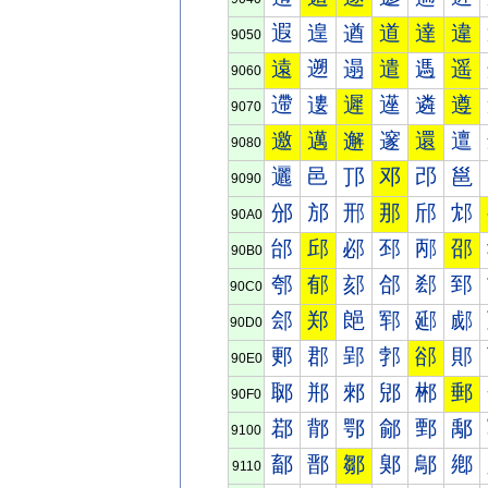
遐
遑
遒
道
達
違
9050
遠
遡
遢
遣
遤
遥
9060
遰
遱
遲
遳
遴
遵
9070
邀
邁
邂
邃
還
邅
9080
邐
邑
邒
邓
邔
邕
9090
邠
邡
邢
那
邤
邥
90A0
邰
邱
邲
邳
邴
邵
90B0
郀
郁
郂
郃
郄
郅
90C0
郐
郑
郒
郓
郔
郕
90D0
郠
郡
郢
郣
郤
郥
90E0
郰
郱
郲
郳
郴
郵
90F0
鄀
鄁
鄂
鄃
鄄
鄅
9100
鄐
鄑
鄒
鄓
鄔
鄕
9110