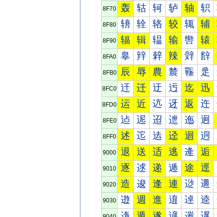
轰
轱
轲
轳
轴
轵
8F70
辀
辁
辂
较
辄
辅
8F80
辐
辑
辒
输
辔
辕
8F90
辠
辡
辢
辣
辤
辥
8FA0
辰
辱
農
辳
辴
辵
8FB0
迀
迁
迂
迃
迄
迅
8FC0
运
近
迒
迓
返
迕
8FD0
迠
迡
迢
迣
迤
迥
8FE0
述
迱
迲
迳
迴
迵
8FF0
退
送
适
逃
逄
逅
9000
逐
逑
递
逓
途
逕
9010
造
逡
逢
連
逤
逥
9020
逰
週
進
逳
逴
逵
9030
遀
遁
遂
遃
遄
遅
9040