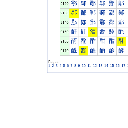
鄠
鄡
鄢
鄣
鄤
鄥
9120
鄰
鄱
鄲
鄳
鄴
鄵
9130
酀
酁
酂
酃
酄
酅
9140
酐
酑
酒
酓
酔
酕
9150
酠
酡
酢
酣
酤
酥
9160
酰
酱
酲
酳
酴
酵
9170
Pages:
1
2
3
4
5
6
7
8
9
10
11
12
13
14
15
16
17