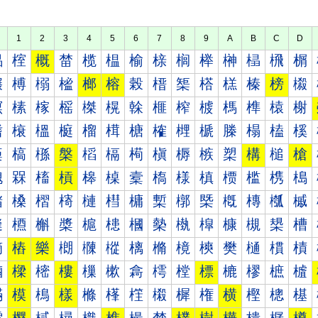
1
2
3
4
5
6
7
8
9
A
B
C
D
榀
榁
概
榃
榄
榅
榆
榇
榈
榉
榊
榋
榌
榍
榐
榑
榒
榓
榔
榕
榖
榗
榘
榙
榚
榛
榜
榝
榠
榡
榢
榣
榤
榥
榦
榧
榨
榩
榪
榫
榬
榭
榰
榱
榲
榳
榴
榵
榶
榷
榸
榹
榺
榻
榼
榽
槀
槁
槂
槃
槄
槅
槆
槇
槈
槉
槊
構
槌
槍
槐
槑
槒
槓
槔
槕
槖
槗
様
槙
槚
槛
槜
槝
槠
槡
槢
槣
槤
槥
槦
槧
槨
槩
槪
槫
槬
槭
槰
槱
槲
槳
槴
槵
槶
槷
槸
槹
槺
槻
槼
槽
樀
樁
樂
樃
樄
樅
樆
樇
樈
樉
樊
樋
樌
樍
樐
樑
樒
樓
樔
樕
樖
樗
樘
標
樚
樛
樜
樝
樠
模
樢
樣
樤
樥
樦
樧
樨
権
横
樫
樬
樭