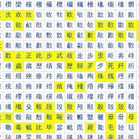
欐
欑
欒
欓
欔
欕
欖
欗
欘
欙
欚
欛
欜
欝
欠
次
欢
欣
欤
欥
欦
欧
欨
欩
欪
欫
欬
欭
欰
欱
欲
欳
欴
欵
欶
欷
欸
欹
欺
欻
欼
欽
歀
歁
歂
歃
歄
歅
歆
歇
歈
歉
歊
歋
歌
歍
歐
歑
歒
歓
歔
歕
歖
歗
歘
歙
歚
歛
歜
歝
歠
歡
止
正
此
步
武
歧
歨
歩
歪
歫
歬
歭
歰
歱
歲
歳
歴
歵
歶
歷
歸
歹
歺
死
歼
歽
殀
殁
殂
殃
殄
殅
殆
殇
殈
殉
殊
残
殌
殍
殐
殑
殒
殓
殔
殕
殖
殗
殘
殙
殚
殛
殜
殝
殠
殡
殢
殣
殤
殥
殦
殧
殨
殩
殪
殫
殬
殭
殰
殱
殲
殳
殴
段
殶
殷
殸
殹
殺
殻
殼
殽
毀
毁
毂
毃
毄
毅
毆
毇
毈
毉
毊
毋
毌
母
毐
毑
毒
毓
比
毕
毖
毗
毘
毙
毚
毛
毜
毝
毠
毡
毢
毣
毤
毥
毦
毧
毨
毩
毪
毫
毬
毭