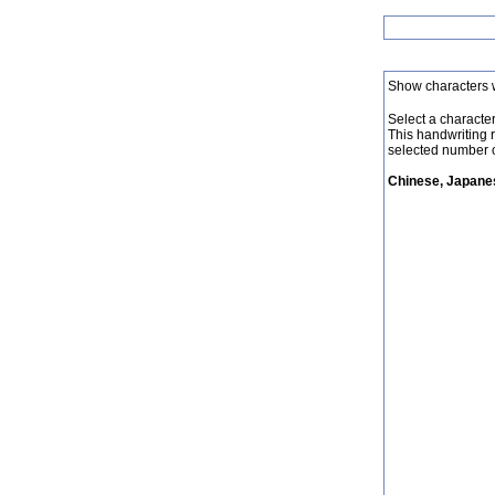
Show characters 
Select a character 
This handwriting 
selected number o
Chinese, Japanes