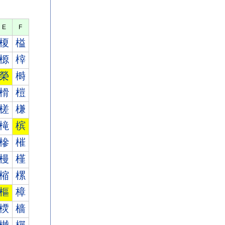
E
F
榎
榏
榞
榟
榮
榯
榾
榿
槎
槏
槞
槟
槮
槯
槾
槿
樎
樏
樞
樟
樮
樯