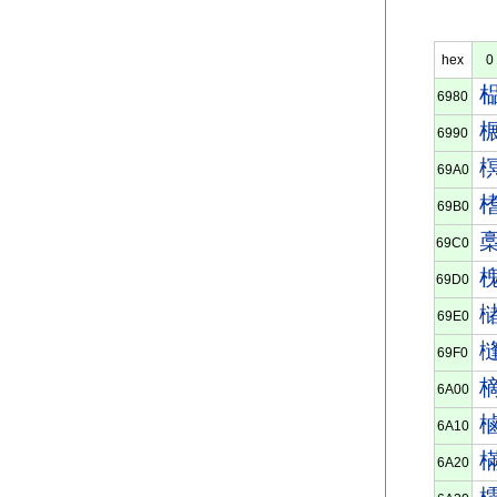
hex
0
6980
6990
69A0
69B0
69C0
69D0
69E0
69F0
6A00
6A10
6A20