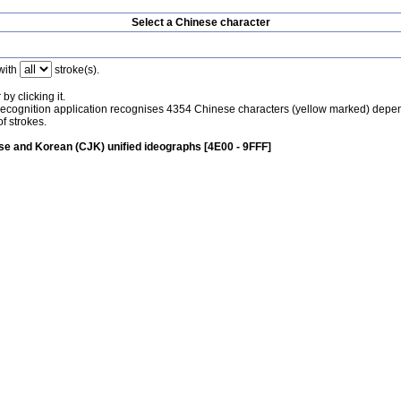
Select a Chinese character
with
stroke(s).
by clicking it.
recognition application recognises 4354 Chinese characters (yellow marked) depe
f strokes.
e and Korean (CJK) unified ideographs [4E00 - 9FFF]