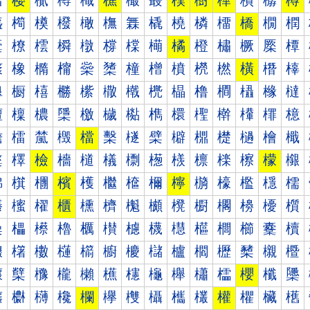
樰
樱
樲
樳
樴
樵
樶
樷
樸
樹
樺
樻
樼
樽
橀
橁
橂
橃
橄
橅
橆
橇
橈
橉
橊
橋
橌
橍
橐
橑
橒
橓
橔
橕
橖
橗
橘
橙
橚
橛
橜
橝
橠
橡
橢
橣
橤
橥
橦
橧
橨
橩
橪
橫
橬
橭
橰
橱
橲
橳
橴
橵
橶
橷
橸
橹
橺
橻
橼
橽
檀
檁
檂
檃
檄
檅
檆
檇
檈
檉
檊
檋
檌
檍
檐
檑
檒
檓
檔
檕
檖
檗
檘
檙
檚
檛
檜
檝
檠
檡
檢
檣
檤
檥
檦
檧
檨
檩
檪
檫
檬
檭
檰
檱
檲
檳
檴
檵
檶
檷
檸
檹
檺
檻
檼
檽
櫀
櫁
櫂
櫃
櫄
櫅
櫆
櫇
櫈
櫉
櫊
櫋
櫌
櫍
櫐
櫑
櫒
櫓
櫔
櫕
櫖
櫗
櫘
櫙
櫚
櫛
櫜
櫝
櫠
櫡
櫢
櫣
櫤
櫥
櫦
櫧
櫨
櫩
櫪
櫫
櫬
櫭
櫰
櫱
櫲
櫳
櫴
櫵
櫶
櫷
櫸
櫹
櫺
櫻
櫼
櫽
欀
欁
欂
欃
欄
欅
欆
欇
欈
欉
權
欋
欌
欍