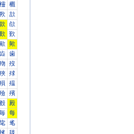
欞
欟
欮
欯
款
欿
歎
歏
歞
歟
歮
歯
歾
歿
殎
殏
殞
殟
殮
殯
殾
殿
毎
每
毞
毟
毮
毯