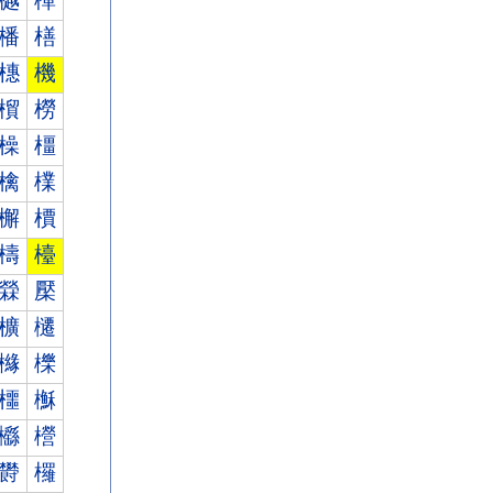
樾
樿
橎
橏
橞
機
橮
橯
橾
橿
檎
檏
檞
檟
檮
檯
檾
檿
櫎
櫏
櫞
櫟
櫮
櫯
櫾
櫿
欎
欏