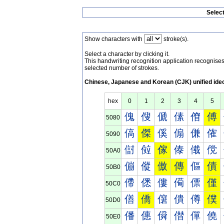
Selec
Show characters with
stroke(s).
Select a character by clicking it.
This handwriting recognition application recognis
selected number of strokes.
Chinese, Japanese and Korean (CJK) unified ide
hex
0
1
2
3
4
5
傀
傁
傂
傃
傄
傅
5080
傐
傑
傒
傓
傔
傕
5090
傠
傡
傢
傣
傤
傥
50A0
傰
傱
傲
傳
傴
債
50B0
僀
僁
僂
僃
僄
僅
50C0
僐
僑
僒
僓
僔
僕
50D0
僠
僡
僢
僣
僤
僥
50E0