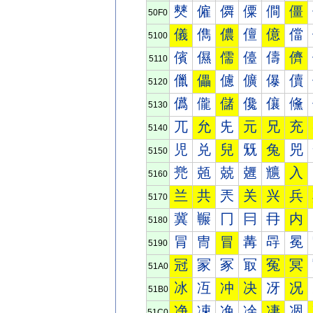
僰
僱
僲
僳
僴
僵
50F0
儀
儁
儂
儃
億
儅
5100
儐
儑
儒
儓
儔
儕
5110
儠
儡
儢
儣
儤
儥
5120
儰
儱
儲
儳
儴
儵
5130
兀
允
兂
元
兄
充
5140
児
兑
兒
兓
兔
兕
5150
兠
兡
兢
兣
兤
入
5160
兰
共
兲
关
兴
兵
5170
冀
冁
冂
冃
冄
内
5180
冐
冑
冒
冓
冔
冕
5190
冠
冡
冢
冣
冤
冥
51A0
冰
冱
冲
决
冴
况
51B0
净
凁
凂
凃
凄
凅
51C0