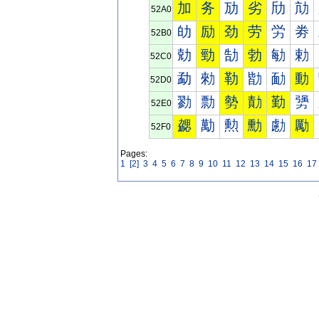
加
务
劢
劣
劤
劥
52A0
劰
励
劲
劳
労
劵
52B0
勀
勁
勂
勃
勄
勅
52C0
勐
勑
勒
勓
勔
動
52D0
勠
勡
勢
勣
勤
勥
52E0
勰
勱
勲
勳
勴
勵
52F0
Pages:
1
[2]
3
4
5
6
7
8
9
10
11
12
13
14
15
16
17