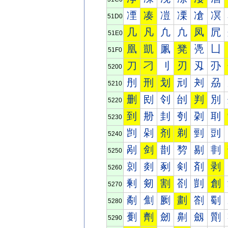
凐
凑
凒
凓
凔
凕
51D0
几
凡
凢
凣
凤
凥
51E0
凰
凱
凲
凳
凴
凵
51F0
刀
刁
刂
刃
刄
刅
5200
刐
刑
划
刓
刔
刕
5210
删
刡
刢
刣
判
別
5220
到
刱
刲
刳
刴
刵
5230
剀
剁
剂
剃
剄
剅
5240
剐
剑
剒
剓
剔
剕
5250
剠
剡
剢
剣
剤
剥
5260
剰
剱
割
剳
剴
創
5270
劀
劁
劂
劃
劄
劅
5280
劐
劑
劒
劓
劔
劕
5290