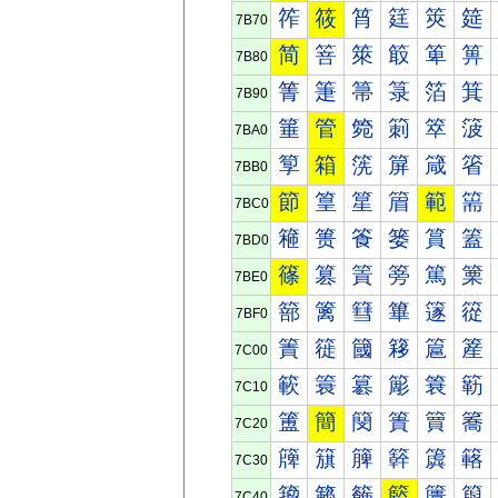
筰
筱
筲
筳
筴
筵
7B70
简
箁
箂
箃
箄
箅
7B80
箐
箑
箒
箓
箔
箕
7B90
箠
管
箢
箣
箤
箥
7BA0
箰
箱
箲
箳
箴
箵
7BB0
節
篁
篂
篃
範
篅
7BC0
篐
篑
篒
篓
篔
篕
7BD0
篠
篡
篢
篣
篤
篥
7BE0
篰
篱
篲
篳
篴
篵
7BF0
簀
簁
簂
簃
簄
簅
7C00
簐
簑
簒
簓
簔
簕
7C10
簠
簡
簢
簣
簤
簥
7C20
簰
簱
簲
簳
簴
簵
7C30
籀
籁
籂
籃
籄
籅
7C40