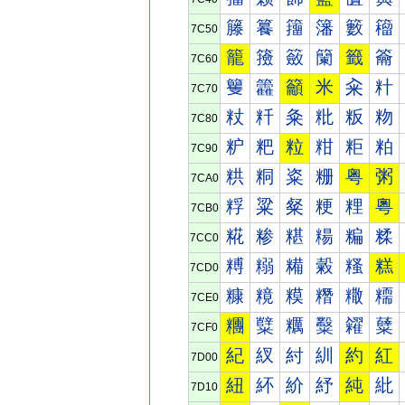
籐
籑
籒
籓
籔
籕
7C50
籠
籡
籢
籣
籤
籥
7C60
籰
籱
籲
米
籴
籵
7C70
粀
粁
粂
粃
粄
粅
7C80
粐
粑
粒
粓
粔
粕
7C90
粠
粡
粢
粣
粤
粥
7CA0
粰
粱
粲
粳
粴
粵
7CB0
糀
糁
糂
糃
糄
糅
7CC0
糐
糑
糒
糓
糔
糕
7CD0
糠
糡
糢
糣
糤
糥
7CE0
糰
糱
糲
糳
糴
糵
7CF0
紀
紁
紂
紃
約
紅
7D00
紐
紑
紒
紓
純
紕
7D10