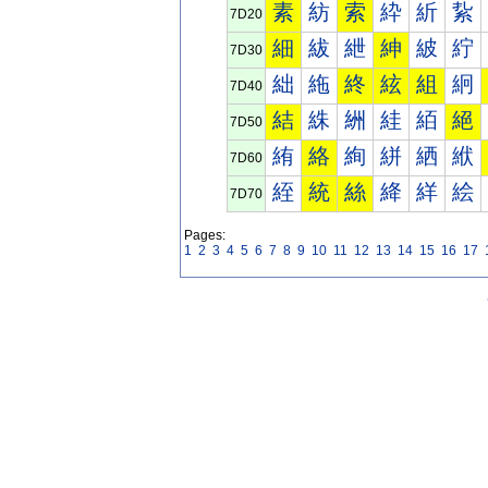
素
紡
索
紣
紤
紥
7D20
細
紱
紲
紳
紴
紵
7D30
絀
絁
終
絃
組
絅
7D40
結
絑
絒
絓
絔
絕
7D50
絠
絡
絢
絣
絤
絥
7D60
絰
統
絲
絳
絴
絵
7D70
Pages:
1
2
3
4
5
6
7
8
9
10
11
12
13
14
15
16
17