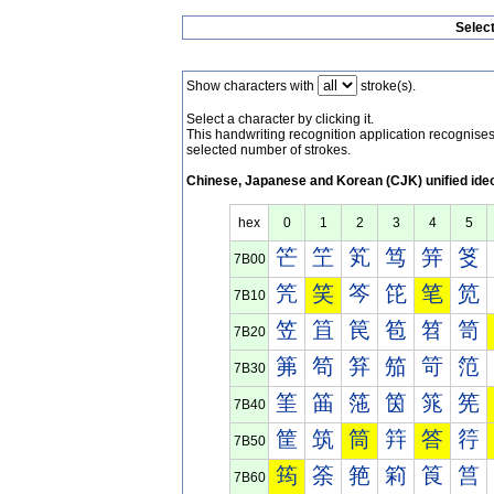
Selec
Show characters with
stroke(s).
Select a character by clicking it.
This handwriting recognition application recognis
selected number of strokes.
Chinese, Japanese and Korean (CJK) unified ide
hex
0
1
2
3
4
5
笀
笁
笂
笃
笄
笅
7B00
笐
笑
笒
笓
笔
笕
7B10
笠
笡
笢
笣
笤
笥
7B20
笰
笱
笲
笳
笴
笵
7B30
筀
筁
筂
筃
筄
筅
7B40
筐
筑
筒
筓
答
筕
7B50
筠
筡
筢
筣
筤
筥
7B60