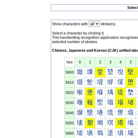
Selec
Show characters with
stroke(s).
Select a character by clicking it.
This handwriting recognition application recognis
selected number of strokes.
Chinese, Japanese and Korean (CJK) unified ide
hex
0
1
2
3
4
5
堀
堁
堂
堃
堄
堅
5800
堐
堑
堒
堓
堔
堕
5810
堠
堡
堢
堣
堤
堥
5820
堰
報
堲
堳
場
堵
5830
塀
塁
塂
塃
塄
塅
5840
塐
塑
塒
塓
塔
塕
5850
塠
塡
塢
塣
塤
塥
5860