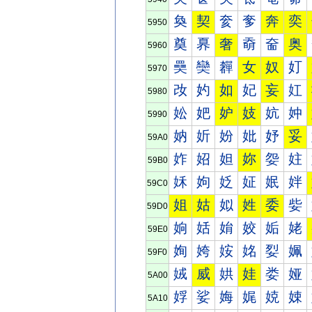
奐
契
奒
奓
奔
奕
5950
奠
奡
奢
奣
奤
奥
5960
奰
奱
奲
女
奴
奵
5970
妀
妁
如
妃
妄
妅
5980
妐
妑
妒
妓
妔
妕
5990
妠
妡
妢
妣
妤
妥
59A0
妰
妱
妲
妳
妴
妵
59B0
姀
姁
姂
姃
姄
姅
59C0
姐
姑
姒
姓
委
姕
59D0
姠
姡
姢
姣
姤
姥
59E0
姰
姱
姲
姳
姴
姵
59F0
娀
威
娂
娃
娄
娅
5A00
娐
娑
娒
娓
娔
娕
5A10