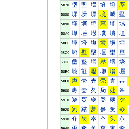
塰
塱
塲
塳
塴
塵
5870
墀
墁
墂
境
墄
墅
5880
墐
墑
墒
墓
墔
墕
5890
墠
墡
墢
墣
墤
墥
58A0
墰
墱
墲
墳
墴
墵
58B0
壀
壁
壂
壃
壄
壅
58C0
壐
壑
壒
壓
壔
壕
58D0
壠
壡
壢
壣
壤
壥
58E0
声
壱
売
壳
壴
壵
58F0
夀
夁
夂
夃
处
夅
5900
夐
夑
夒
夓
夔
夕
5910
夠
夡
夢
夣
夤
夥
5920
夰
失
夲
夳
头
夵
5930
奀
奁
奂
奃
奄
奅
5940