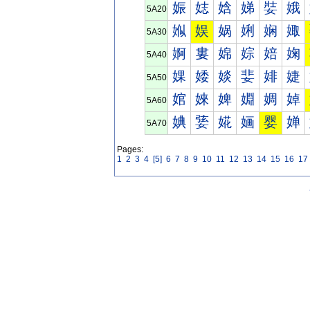
娠
娡
娢
娣
娤
娥
5A20
娰
娱
娲
娳
娴
娵
5A30
婀
婁
婂
婃
婄
婅
5A40
婐
婑
婒
婓
婔
婕
5A50
婠
婡
婢
婣
婤
婥
5A60
婰
婱
婲
婳
婴
婵
5A70
Pages:
1
2
3
4
[5]
6
7
8
9
10
11
12
13
14
15
16
17