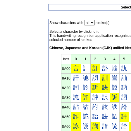
Selec
Show characters with
stroke(s).
Select a character by clicking it.
This handwriting recognition application recognis
selected number of strokes.
Chinese, Japanese and Korean (CJK) unified ide
hex
0
1
2
3
4
5
言
訁
訂
訃
訄
訅
8A00
訐
訑
訒
訓
訔
訕
8A10
訠
訡
訢
訣
訤
訥
8A20
訰
許
訲
訳
訴
訵
8A30
詀
詁
詂
詃
詄
詅
8A40
詐
詑
詒
詓
詔
評
8A50
詠
詡
詢
詣
詤
詥
8A60