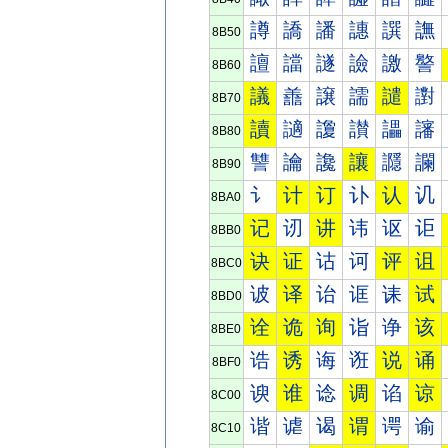
譐
譑
譒
譓
譔
譕
8B50
譠
譡
譢
譣
譤
譥
8B60
議
譱
譲
譳
譴
譵
8B70
讀
讁
讂
讃
讄
讅
8B80
讐
讑
讒
讓
讔
讕
8B90
讠
计
订
讣
认
讥
8BA0
记
讱
讲
讳
讴
讵
8BB0
诀
证
诂
诃
评
诅
8BC0
诐
译
诒
诓
诔
试
8BD0
诠
诡
询
诣
诤
该
8BE0
诰
诱
诲
诳
说
诵
8BF0
谀
谁
谂
调
谄
谅
8C00
谐
谑
谒
谓
谔
谕
8C10