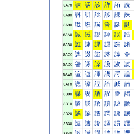
詰
話
該
詳
詴
詵
8A70
誀
誁
誂
誃
誄
誅
8A80
誐
誑
誒
誓
誔
誕
8A90
誠
誡
誢
誣
誤
誥
8AA0
誰
誱
課
誳
誴
誵
8AB0
諀
諁
諂
諃
諄
諅
8AC0
諐
諑
諒
諓
諔
諕
8AD0
諠
諡
諢
諣
諤
諥
8AE0
諰
諱
諲
諳
諴
諵
8AF0
謀
謁
謂
謃
謄
謅
8B00
謐
謑
謒
謓
謔
謕
8B10
謠
謡
謢
謣
謤
謥
8B20
謰
謱
謲
謳
謴
謵
8B30
譀
譁
譂
譃
譄
譅
8B40