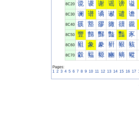
谠
谡
谢
谣
谤
谥
8C20
谰
谱
谲
谳
谴
谵
8C30
豀
豁
豂
豃
豄
豅
8C40
豐
豑
豒
豓
豔
豕
8C50
豠
象
豢
豣
豤
豥
8C60
豰
豱
豲
豳
豴
豵
8C70
Pages:
1
2
3
4
5
6
7
8
9
10
11
12
13
14
15
16
17