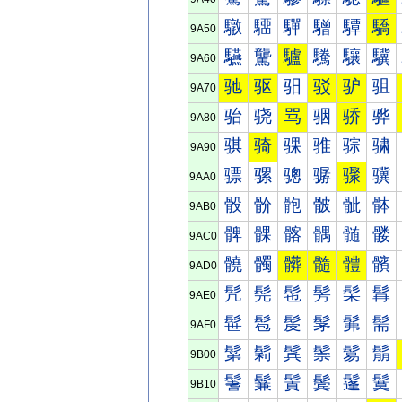
驐
驑
驒
驓
驔
驕
9A50
驠
驡
驢
驣
驤
驥
9A60
驰
驱
驲
驳
驴
驵
9A70
骀
骁
骂
骃
骄
骅
9A80
骐
骑
骒
骓
骔
骕
9A90
骠
骡
骢
骣
骤
骥
9AA0
骰
骱
骲
骳
骴
骵
9AB0
髀
髁
髂
髃
髄
髅
9AC0
髐
髑
髒
髓
體
髕
9AD0
髠
髡
髢
髣
髤
髥
9AE0
髰
髱
髲
髳
髴
髵
9AF0
鬀
鬁
鬂
鬃
鬄
鬅
9B00
鬐
鬑
鬒
鬓
鬔
鬕
9B10