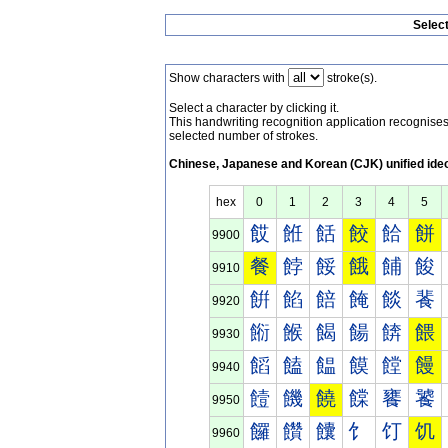
Selec
Show characters with
stroke(s).
Select a character by clicking it.
This handwriting recognition application recognis
selected number of strokes.
Chinese, Japanese and Korean (CJK) unified ide
hex
0
1
2
3
4
5
餀
餁
餂
餃
餄
餅
9900
餐
餑
餒
餓
餔
餕
9910
餠
餡
餢
餣
餤
餥
9920
餰
餱
餲
餳
餴
餵
9930
饀
饁
饂
饃
饄
饅
9940
饐
饑
饒
饓
饔
饕
9950
饠
饡
饢
饣
饤
饥
9960