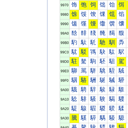
饰
饱
饲
饳
饴
饵
9970
馀
馁
馂
馃
馄
馅
9980
馐
馑
馒
馓
馔
馕
9990
馠
馡
馢
馣
馤
馥
99A0
馰
馱
馲
馳
馴
馵
99B0
駀
駁
駂
駃
駄
駅
99C0
駐
駑
駒
駓
駔
駕
99D0
駠
駡
駢
駣
駤
駥
99E0
駰
駱
駲
駳
駴
駵
99F0
騀
騁
騂
騃
騄
騅
9A00
騐
騑
騒
験
騔
騕
9A10
騠
騡
騢
騣
騤
騥
9A20
騰
騱
騲
騳
騴
騵
9A30
驀
驁
驂
驃
驄
驅
9A40