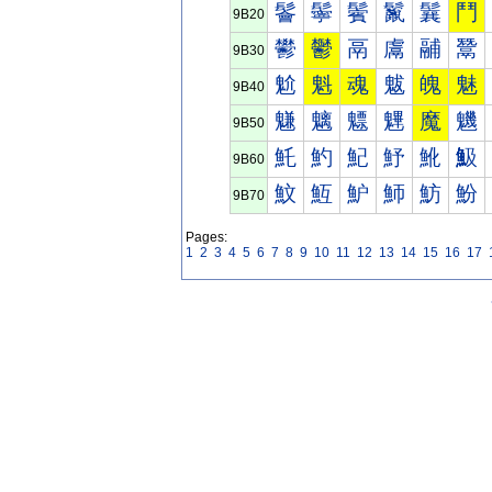
鬠
鬡
鬢
鬣
鬤
鬥
9B20
鬰
鬱
鬲
鬳
鬴
鬵
9B30
魀
魁
魂
魃
魄
魅
9B40
魐
魑
魒
魓
魔
魕
9B50
魠
魡
魢
魣
魤
魥
9B60
魰
魱
魲
魳
魴
魵
9B70
Pages:
1
2
3
4
5
6
7
8
9
10
11
12
13
14
15
16
17