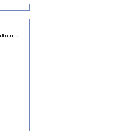
nding on the