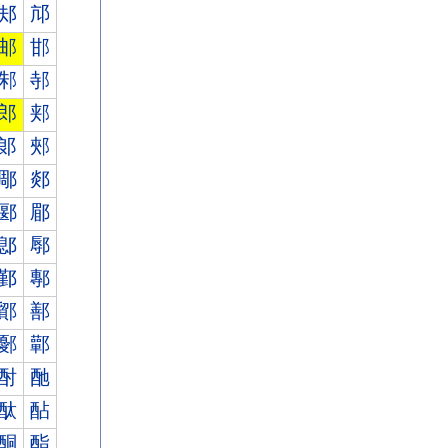
邞
邟
邮
邯
邾
邿
郎
郏
郞
郟
郮
郯
郾
郿
鄎
鄏
鄞
鄟
鄮
鄯
鄾
鄿
酎
酏
酞
酟
酮
酯