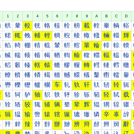
1
2
3
4
5
6
7
8
9
A
B
C
D
輀
輁
輂
較
輄
輅
輆
輇
輈
載
輊
輋
輌
輍
輐
輑
輒
輓
輔
輕
輖
輗
輘
輙
輚
輛
輜
輝
輠
輡
輢
輣
輤
輥
輦
輧
輨
輩
輪
輫
輬
輭
輰
輱
輲
輳
輴
輵
輶
輷
輸
輹
輺
輻
輼
輽
轀
轁
轂
轃
轄
轅
轆
轇
轈
轉
轊
轋
轌
轍
轐
轑
轒
轓
轔
轕
轖
轗
轘
轙
轚
轛
轜
轝
轠
轡
轢
轣
轤
轥
车
轧
轨
轩
轪
轫
转
轭
轰
轱
轲
轳
轴
轵
轶
轷
轸
轹
轺
轻
轼
载
辀
辁
辂
较
辄
辅
辆
辇
辈
辉
辊
辋
辌
辍
辐
辑
辒
输
辔
辕
辖
辗
辘
辙
辚
辛
辜
辝
辠
辡
辢
辣
辤
辥
辦
辧
辨
辩
辪
辫
辬
辭