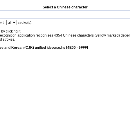
Select a Chinese character
with
stroke(s).
by clicking it.
recognition application recognises 4354 Chinese characters (yellow marked) depe
f strokes.
e and Korean (CJK) unified ideographs [4E00 - 9FFF]