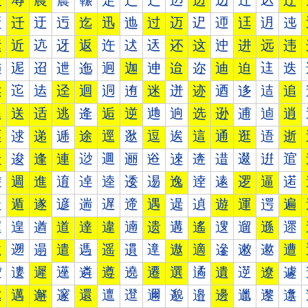
辰
辱
農
辳
辴
辵
辶
辷
辸
边
辺
辻
込
辽
迀
迁
迂
迃
迄
迅
迆
过
迈
迉
迊
迋
迌
迍
运
近
迒
迓
返
迕
迖
迗
还
这
迚
进
远
违
迠
迡
迢
迣
迤
迥
迦
迧
迨
迩
迪
迫
迬
迭
述
迱
迲
迳
迴
迵
迶
迷
迸
迹
迺
迻
迼
追
退
送
适
逃
逄
逅
逆
逇
逈
选
逊
逋
逌
逍
逐
逑
递
逓
途
逕
逖
逗
逘
這
通
逛
逜
逝
造
逡
逢
連
逤
逥
逦
逧
逨
逩
逪
逫
逬
逭
逰
週
進
逳
逴
逵
逶
逷
逸
逹
逺
逻
逼
逽
遀
遁
遂
遃
遄
遅
遆
遇
遈
遉
遊
運
遌
遍
遐
遑
遒
道
達
違
遖
遗
遘
遙
遚
遛
遜
遝
遠
遡
遢
遣
遤
遥
遦
遧
遨
適
遪
遫
遬
遭
遰
遱
遲
遳
遴
遵
遶
遷
選
遹
遺
遻
遼
遽
邀
邁
邂
邃
還
邅
邆
邇
邈
邉
邊
邋
邌
邍