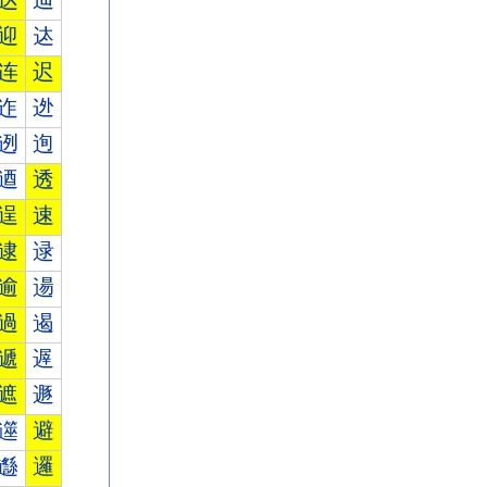
达
辿
迎
迏
连
迟
迮
迯
迾
迿
逎
透
逞
速
逮
逯
逾
逿
過
遏
遞
遟
遮
遯
遾
避
邎
邏