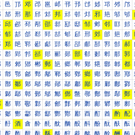
邐
邑
邒
邓
邔
邕
邖
邗
邘
邙
邚
邛
邜
邝
邠
邡
邢
那
邤
邥
邦
邧
邨
邩
邪
邫
邬
邭
邰
邱
邲
邳
邴
邵
邶
邷
邸
邹
邺
邻
邼
邽
郀
郁
郂
郃
郄
郅
郆
郇
郈
郉
郊
郋
郌
郍
郐
郑
郒
郓
郔
郕
郖
郗
郘
郙
郚
郛
郜
郝
郠
郡
郢
郣
郤
郥
郦
郧
部
郩
郪
郫
郬
郭
郰
郱
郲
郳
郴
郵
郶
郷
郸
郹
郺
郻
郼
都
鄀
鄁
鄂
鄃
鄄
鄅
鄆
鄇
鄈
鄉
鄊
鄋
鄌
鄍
鄐
鄑
鄒
鄓
鄔
鄕
鄖
鄗
鄘
鄙
鄚
鄛
鄜
鄝
鄠
鄡
鄢
鄣
鄤
鄥
鄦
鄧
鄨
鄩
鄪
鄫
鄬
鄭
鄰
鄱
鄲
鄳
鄴
鄵
鄶
鄷
鄸
鄹
鄺
鄻
鄼
鄽
酀
酁
酂
酃
酄
酅
酆
酇
酈
酉
酊
酋
酌
配
酐
酑
酒
酓
酔
酕
酖
酗
酘
酙
酚
酛
酜
酝
酠
酡
酢
酣
酤
酥
酦
酧
酨
酩
酪
酫
酬
酭