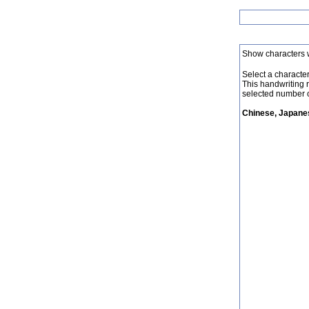
Show characters 
Select a character 
This handwriting 
selected number o
Chinese, Japanes