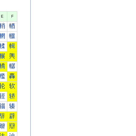
E
F
輎
輏
輞
輟
輮
輯
輾
輿
轎
轏
轞
轟
轮
软
轾
轿
辎
辏
辞
辟
辮
辯