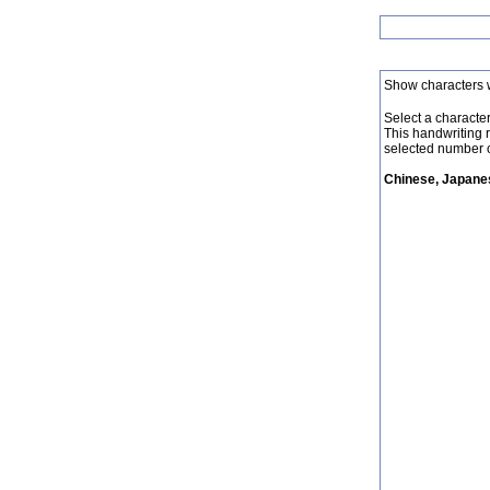
Show characters 
Select a character 
This handwriting 
selected number o
Chinese, Japanes