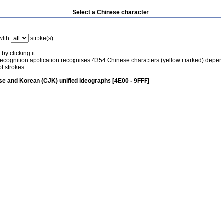
Select a Chinese character
with
stroke(s).
by clicking it.
recognition application recognises 4354 Chinese characters (yellow marked) depe
f strokes.
e and Korean (CJK) unified ideographs [4E00 - 9FFF]