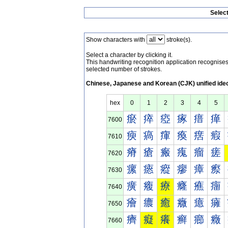
Selec
Show characters with
stroke(s).
Select a character by clicking it.
This handwriting recognition application recognis
selected number of strokes.
Chinese, Japanese and Korean (CJK) unified ide
hex
0
1
2
3
4
5
瘀
瘁
瘂
瘃
瘄
瘅
7600
瘐
瘑
瘒
瘓
瘔
瘕
7610
瘠
瘡
瘢
瘣
瘤
瘥
7620
瘰
瘱
瘲
瘳
瘴
瘵
7630
癀
癁
療
癃
癄
癅
7640
癐
癑
癒
癓
癔
癕
7650
癠
癡
癢
癣
癤
癥
7660