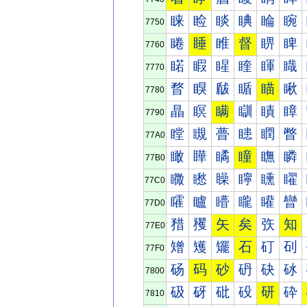
睐
睑
睒
睓
睔
睕
7750
睠
睡
睢
督
睤
睥
7760
睰
睱
睲
睳
睴
睵
7770
瞀
瞁
瞂
瞃
瞄
瞅
7780
瞐
瞑
瞒
瞓
瞔
瞕
7790
瞠
瞡
瞢
瞣
瞤
瞥
77A0
瞰
瞱
瞲
瞳
瞴
瞵
77B0
矀
矁
矂
矃
矄
矅
77C0
矐
矑
矒
矓
矔
矕
77D0
矠
矡
矢
矣
矤
知
77E0
矰
矱
矲
石
矴
矵
77F0
砀
码
砂
砃
砄
砅
7800
砐
砑
砒
砓
研
砕
7810