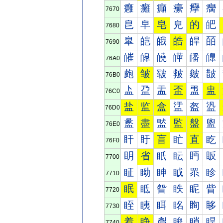
癰
癱
癲
癳
癴
癵
7670
皀
皁
皂
皃
的
皅
7680
皐
皑
皒
皓
皔
皕
7690
皠
皡
皢
皣
皤
皥
76A0
皰
皱
皲
皳
皴
皵
76B0
盀
盁
盂
盃
盄
盅
76C0
盐
监
盒
盓
盔
盕
76D0
盠
盡
盢
監
盤
盥
76E0
盰
盱
盲
盳
直
盵
76F0
眀
省
眂
眃
眄
眅
7700
眐
眑
眒
眓
眔
眕
7710
眠
眡
眢
眣
眤
眥
7720
眰
眱
眲
眳
眴
眵
7730
着
睁
睂
睃
睄
睅
7740