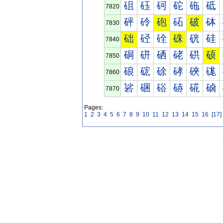
砠
砡
砢
砣
砤
砥
7820
砰
砱
砲
砳
破
砵
7830
础
硁
硂
硃
硄
硅
7840
硐
硑
硒
硓
硔
硕
7850
硠
硡
硢
硣
硤
硥
7860
硰
硱
硲
硳
硴
硵
7870
Pages:
1
2
3
4
5
6
7
8
9
10
11
12
13
14
15
16
[17]