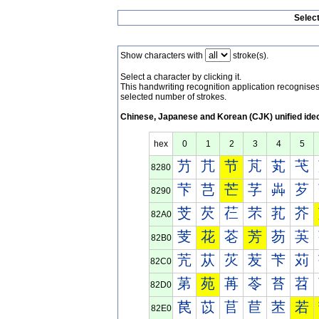
Selec
Show characters with
stroke(s).
Select a character by clicking it.
This handwriting recognition application recognis
selected number of strokes.
Chinese, Japanese and Korean (CJK) unified ide
hex
0
1
2
3
4
5
芀
芁
节
芃
芄
芅
8280
芐
芑
芒
芓
芔
芕
8290
芠
芡
芢
芣
芤
芥
82A0
芰
花
芲
芳
芴
芵
82B0
苀
苁
苂
苃
苄
苅
82C0
苐
苑
苒
苓
苔
苕
82D0
苠
苡
苢
苣
苤
若
82E0