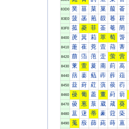
菐
菑
菒
菓
菔
菕
83D0
菠
菡
菢
菣
菤
菥
83E0
菰
菱
菲
菳
菴
菵
83F0
萀
萁
萂
萃
萄
萅
8400
萐
萑
萒
萓
萔
萕
8410
萠
萡
萢
萣
萤
营
8420
萰
萱
萲
萳
萴
萵
8430
葀
葁
葂
葃
葄
葅
8440
葐
葑
葒
葓
葔
葕
8450
葠
葡
葢
董
葤
葥
8460
葰
葱
葲
葳
葴
葵
8470
蒀
蒁
蒂
蒃
蒄
蒅
8480
蒐
蒑
蒒
蒓
蒔
蒕
8490