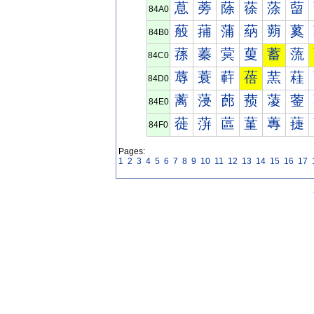
蒠
蒡
蒢
蒣
蒤
蒥
84A0
蒰
蒱
蒲
蒳
蒴
蒵
84B0
蓀
蓁
蓂
蓃
蓄
蓅
84C0
蓐
蓑
蓒
蓓
蓔
蓕
84D0
蓠
蓡
蓢
蓣
蓤
蓥
84E0
蓰
蓱
蓲
蓳
蓴
蓵
84F0
Pages:
1
2
3
4
5
6
7
8
9
10
11
12
13
14
15
16
17