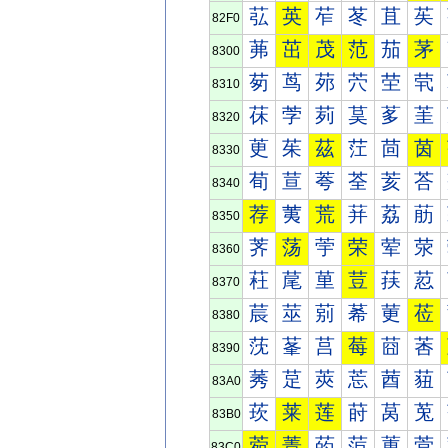
苰
英
苲
苳
苴
苵
82F0
茀
茁
茂
范
茄
茅
8300
茐
茑
茒
茓
茔
茕
8310
茠
茡
茢
茣
茤
茥
8320
茰
茱
茲
茳
茴
茵
8330
荀
荁
荂
荃
荄
荅
8340
荐
荑
荒
荓
荔
荕
8350
荠
荡
荢
荣
荤
荥
8360
荰
荱
荲
荳
荴
荵
8370
莀
莁
莂
莃
莄
莅
8380
莐
莑
莒
莓
莔
莕
8390
莠
莡
莢
莣
莤
莥
83A0
莰
莱
莲
莳
莴
莵
83B0
菀
菁
菂
菃
菄
菅
83C0