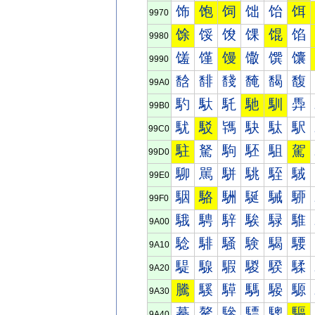
饰
饱
饲
饳
饴
饵
9970
馀
馁
馂
馃
馄
馅
9980
馐
馑
馒
馓
馔
馕
9990
馠
馡
馢
馣
馤
馥
99A0
馰
馱
馲
馳
馴
馵
99B0
駀
駁
駂
駃
駄
駅
99C0
駐
駑
駒
駓
駔
駕
99D0
駠
駡
駢
駣
駤
駥
99E0
駰
駱
駲
駳
駴
駵
99F0
騀
騁
騂
騃
騄
騅
9A00
騐
騑
騒
験
騔
騕
9A10
騠
騡
騢
騣
騤
騥
9A20
騰
騱
騲
騳
騴
騵
9A30
驀
驁
驂
驃
驄
驅
9A40