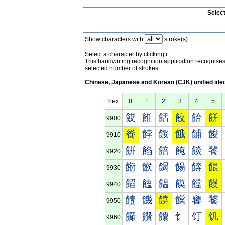
Selec
Show characters with
stroke(s).
Select a character by clicking it.
This handwriting recognition application recognis
selected number of strokes.
Chinese, Japanese and Korean (CJK) unified ide
hex
0
1
2
3
4
5
餀
餁
餂
餃
餄
餅
9900
餐
餑
餒
餓
餔
餕
9910
餠
餡
餢
餣
餤
餥
9920
餰
餱
餲
餳
餴
餵
9930
饀
饁
饂
饃
饄
饅
9940
饐
饑
饒
饓
饔
饕
9950
饠
饡
饢
饣
饤
饥
9960