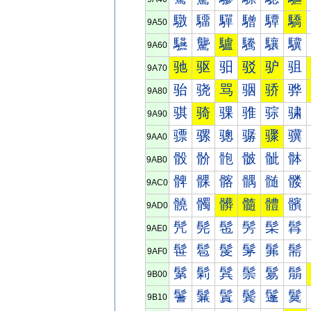
驐
驑
驒
驓
驔
驕
9A50
驠
驡
驢
驣
驤
驥
9A60
驰
驱
驲
驳
驴
驵
9A70
骀
骁
骂
骃
骄
骅
9A80
骐
骑
骒
骓
骔
骕
9A90
骠
骡
骢
骣
骤
骥
9AA0
骰
骱
骲
骳
骴
骵
9AB0
髀
髁
髂
髃
髄
髅
9AC0
髐
髑
髒
髓
體
髕
9AD0
髠
髡
髢
髣
髤
髥
9AE0
髰
髱
髲
髳
髴
髵
9AF0
鬀
鬁
鬂
鬃
鬄
鬅
9B00
鬐
鬑
鬒
鬓
鬔
鬕
9B10