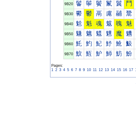
鬠
鬡
鬢
鬣
鬤
鬥
9B20
鬰
鬱
鬲
鬳
鬴
鬵
9B30
魀
魁
魂
魃
魄
魅
9B40
魐
魑
魒
魓
魔
魕
9B50
魠
魡
魢
魣
魤
魥
9B60
魰
魱
魲
魳
魴
魵
9B70
Pages:
1
2
3
4
5
6
7
8
9
10
11
12
13
14
15
16
17