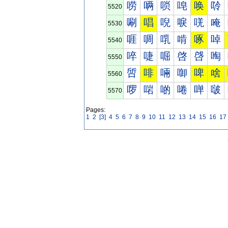
唠
唡
唢
唣
唤
唥
5520
唰
唱
唲
唳
唴
唵
5530
啀
啁
啂
啃
啄
啅
5540
啐
啑
啒
啓
啔
啕
5550
啠
啡
啢
啣
啤
啥
5560
啰
啱
啲
啳
啴
啵
5570
Pages:
1
2
[3]
4
5
6
7
8
9
10
11
12
13
14
15
16
17