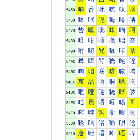
呐
呑
呒
呓
呔
呕
5450
呠
呡
呢
呣
呤
呥
5460
呰
呱
呲
味
呴
呵
5470
咀
咁
咂
咃
咄
咅
5480
咐
咑
咒
咓
咔
咕
5490
咠
咡
咢
咣
咤
咥
54A0
咰
咱
咲
咳
咴
咵
54B0
哀
品
哂
哃
哄
哅
54C0
哐
哑
哒
哓
哔
哕
54D0
哠
員
哢
哣
哤
哥
54E0
哰
哱
哲
哳
哴
哵
54F0
唀
唁
唂
唃
唄
唅
5500
唐
唑
唒
唓
唔
唕
5510