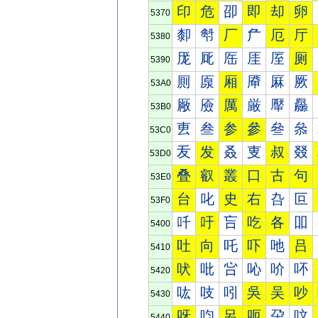
印
危
卲
即
却
卵
5370
厀
厁
厂
厃
厄
厅
5380
厐
厑
厒
厓
厔
厕
5390
厠
厡
厢
厣
厤
厥
53A0
厰
厱
厲
厳
厴
厵
53B0
叀
叁
参
參
叄
叅
53C0
叐
发
叒
叓
叔
叕
53D0
叠
叡
叢
口
古
句
53E0
台
叱
史
右
叴
叵
53F0
吀
吁
吂
吃
各
吅
5400
吐
向
吒
吓
吔
吕
5410
吠
吡
吢
吣
吤
吥
5420
吰
吱
吲
吳
吴
吵
5430
呀
呁
呂
呃
呄
呅
5440