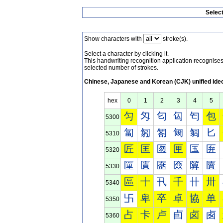
Selec
Show characters with
stroke(s).
Select a character by clicking it.
This handwriting recognition application recognis
selected number of strokes.
Chinese, Japanese and Korean (CJK) unified ide
hex
0
1
2
3
4
5
匀
匁
匂
匃
匄
包
5300
匐
匑
匒
匓
匔
匕
5310
匠
匡
匢
匣
匤
匥
5320
匰
匱
匲
匳
匴
匵
5330
區
十
卂
千
卄
卅
5340
卐
卑
卒
卓
協
单
5350
占
卡
卢
卣
卤
卥
5360